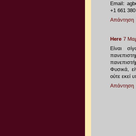
Email: agb
+1 661 380
Απάντηση
Here
7 Μαρ
Είναι σί
πανεπιστη
πανεπιστή
Φυσικά, ε
ούτε εκεί 
Απάντηση