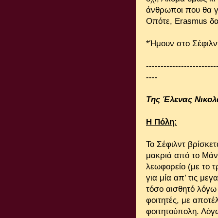
άνθρωποι που θα γν
Οπότε, Erasmus δ
*Ήμουν στο Σέφιλν
------------------------
----
Της Έλενας Νικο
Η Πόλη:
Το Σέφιλντ βρίσκετ
μακριά από το Μάντ
λεωφορείο (με το τ
για μία απ’ τις μεγ
τόσο αισθητό λόγω 
φοιτητές, με αποτέ
φοιτητούπολη. Λόγ