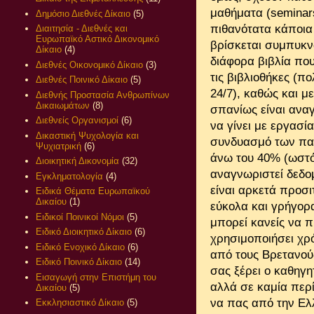
μαθήματα (seminars
Δημόσιο Διεθνές Δίκαιο
(5)
πιθανότατα κάποια
Διαιτησία - Διεθνές και
Ευρωπαϊκό Αστικό Δικονομικό
βρίσκεται συμπυκνω
Δίκαιο
(4)
διάφορα βιβλία που
Διεθνές Οικονομικό Δίκαιο
(3)
τις βιβλιοθήκες (π
Διεθνές Ποινικό Δίκαιο
(5)
24/7), καθώς και μ
Διεθνής Προστασία Ανθρωπίνων
Δικαιωμάτων
(8)
σπανίως είναι αναγ
Διεθνείς Οργανισμοί
(6)
να γίνει με εργασί
Δικαστική Ψυχολογία και
συνδυασμό των πα
Ψυχιατρική
(6)
άνω του 40% (ωστό
Διοικητική Δικονομία
(32)
αναγνωριστεί δεδομ
Εγκληματολογία
(4)
είναι αρκετά προσι
Ειδικά Θέματα Ευρωπαϊκού
Δικαίου
(1)
εύκολα και γρήγορα
Ειδικοί Ποινικοί Νόμοι
(5)
μπορεί κανείς να π
Ειδικό Διοικητικό Δίκαιο
(6)
χρησιμοποιήσει χρό
Ειδικό Ενοχικό Δίκαιο
(6)
από τους Βρετανούς
Ειδικό Ποινικό Δίκαιο
(14)
σας ξέρει ο καθηγη
Εισαγωγή στην Επιστήμη του
αλλά σε καμία περ
Δικαίου
(5)
να πας από την Ελ
Εκκλησιαστικό Δίκαιο
(5)