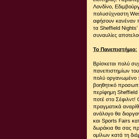
Λονδίνο, Εδιμβούργ
πολυσύχναστη West S
αφήσουν κανέναν 
τα Sheffield Night
συναυλίες αποτελο
Το Πανεπιστήμιο:
Βρίσκεται πολύ συ
πανεπιστημίων του 
πολύ οργανωμένο π
βοηθητικό προσωπι
περίφημη Sheffield
ποτέ στο Σέφιλντ! 
πραγματικά αναρίθμ
ανάλογο θα διοργαν
και Sports Fairs κ
δωράκια θα σας πρ
ομίλων κατά τη διά