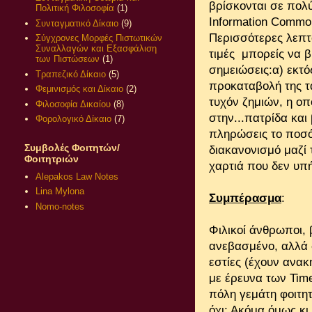
βρίσκονται σε πολύ
Πολιτική Φιλοσοφία
(1)
Information Commo
Συνταγματικό Δίκαιο
(9)
Περισσότερες λεπτ
Σύγχρονες Μορφές Πιστωτικών
Συναλλαγών και Εξασφάλιση
τιμές μπορείς να β
των Πιστώσεων
(1)
σημειώσεις:α) εκτός
Τραπεζικό Δίκαιο
(5)
προκαταβολή της τ
Φεμινισμός και Δίκαιο
(2)
τυχόν ζημιών, η οπ
Φιλοσοφία Δικαίου
(8)
στην...πατρίδα και
Φορολογικό Δίκαιο
(7)
πληρώσεις το ποσό 
Συμβολές Φοιτητών/
διακανονισμό μαζί 
Φοιτητριών
χαρτιά που δεν υπ
Alepakos Law Notes
Lina Mylona
Συμπέρασμα
:
Nomo-notes
Φιλικοί άνθρωποι,
ανεβασμένο, αλλά 
εστίες (έχουν ανα
με έρευνα των Time
πόλη γεμάτη φοιτητ
όχι; Ακόμα όμως κι