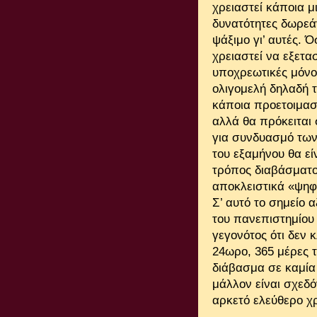
χρειαστεί κάποια 
δυνατότητες δωρεάν
ψάξιμο γι’ αυτές. 
χρειαστεί να εξετα
υποχρεωτικές μόνο
ολιγομελή δηλαδή 
κάποια προετοιμασί
αλλά θα πρόκειται 
για συνδυασμό των 
του εξαμήνου θα εί
τρόπος διαβάσματο
αποκλειστικά «ψηφι
Σ’ αυτό το σημείο α
του πανεπιστημίου 
γεγονότος ότι δεν 
24ωρο, 365 μέρες τ
διάβασμα σε καμία
μάλλον είναι σχεδό
αρκετό ελεύθερο χρ