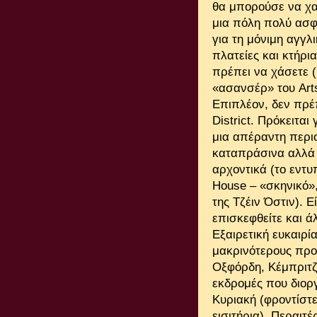
θα μπορούσε να χαρ
μια πόλη πολύ ασφ
για τη μόνιμη αγγ
πλατείες και κτήρι
πρέπει να χάσετε 
«ασανσέρ» του Arts
Επιπλέον, δεν πρέ
District. Πρόκειται
μια απέραντη περιο
καταπράσινα αλλά 
αρχοντικά (το εντ
House – «σκηνικό»
της Τζέιν Όστιν). 
επισκεφθείτε και ά
Εξαιρετική ευκαιρί
μακρινότερους προ
Οξφόρδη, Κέμπριτζ
εκδρομές που διορ
Κυριακή (φροντίστ
εισιτήρια). Περαιτ