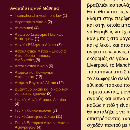
βραζιλιάνικο τουλ
Αναρτήσεις ανά Μάθημα
θα έρθει κάποιος ν
international investment law
(1)
κλαμπ στην περίφη
Αεροπορικό Δίκαιο
(2)
και στην οποία μπο
Ανακριτική
(4)
να θυμηθείς να έχε
Ανώτερο Σεμινάριο Ποινικών
καν μπεις στο μαγα
Επιστημών
(1)
και φιλικοί, και α
Αρχαία Ελληνικά Δίκαια
(3)
Ασφαλιστικά Μέτρα - Εκουσία
ανήκει το γεγονός 
Δικαιοδοσία - Ειδικές
εκδρομές σε γύρω 
Διαδικασίες
(8)
Liverpool, το Manc
Ασφαλιστικό Δίκαιο
(6)
παραπάνω από 2 ώρ
Ατομικά και Κοινωνικά
Δικαιώματα
(12)
το λεωφορείο αλλά α
Ατομικό Εργατικό Δίκαιο
(12)
εθνικού πάρκου πολ
Βυζαντινό δίκαιο και δίκαιο των
περπατώντας, μονο
νεώτερων χρόνων
(2)
αγρούς και δίπλα σ
Γενικές Αρχές Αστικού Δικαίου
(4)
καθώς η πόλη είναι
Γενική Κοινωνιολογία
(7)
θα καταλήξεις να π
Γενικό Διοικητικό Δίκαιο
(11)
επιστρέφοντας. (να
Γενικό Εμπορικό Δίκαιο - Δίκαιο
σχεδόν παντού με τα
Αξιογράφων
(4)