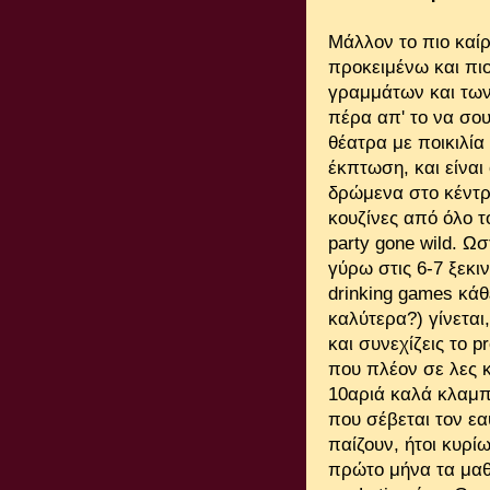
Μάλλον το πιο καίρ
προκειμένω και πι
γραμμάτων και των
πέρα απ' το να σου
θέατρα με ποικιλία
έκπτωση, και είναι
δρώμενα στο κέντρ
κουζίνες από όλο τ
party gone wild. Ω
γύρω στις 6-7 ξεκιν
drinking games κάθ
καλύτερα?) γίνεται
και συνεχίζεις το p
που πλέον σε λες κ
10αριά καλά κλαμπ
που σέβεται τον εα
παίζουν, ήτοι κυρί
πρώτο μήνα τα μαθ