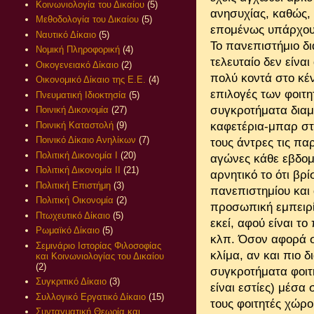
Κοινωνιολογία του Δικαίου
(5)
ανησυχίας, καθώς,
Μεθοδολογία του Δικαίου
(5)
επομένως υπάρχουν
Ναυτικό Δίκαιο
(5)
Το πανεπιστήμιο δια
Νομική Πληροφορική
(4)
τελευταίο δεν είν
Οικογενειακό Δίκαιο
(2)
πολύ κοντά στο κέν
Οικονομικό Δίκαιο της Ε.Ε.
(4)
επιλογές των φοιτ
Πνευματική Ιδιοκτησία
(5)
συγκροτήματα διαμε
Ποινική Δικονομία
(27)
Ποινική Καταστολή
(9)
καφετέρια-μπαρ στ
Ποινικό Δίκαιο Ανηλίκων
(7)
τους άντρες τις πα
Πολιτική Δικονομία Ι
(20)
αγώνες κάθε εβδομά
Πολιτική Δικονομία ΙΙ
(21)
αρνητικό το ότι βρ
Πολιτική Επιστήμη
(3)
πανεπιστημίου και
Πολιτική Οικονομία
(2)
προσωπική εμπειρία
Πτωχευτικό Δίκαιο
(5)
εκεί, αφού είναι το
Ρωμαϊκό Δίκαιο
(5)
κλπ. Όσον αφορά στ
Σεμινάριο Ιστορίας Φιλοσοφίας
κλίμα, αν και πιο δ
και Κοινωνιολογίας του Δικαίου
(2)
συγκροτήματα φοιτ
Συγκριτικό Δίκαιο
(3)
είναι εστίες) μέσα
Συλλογικό Εργατικό Δίκαιο
(15)
τους φοιτητές χώρο
Συνταγματική Θεωρία και