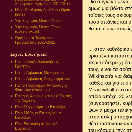
Πιο συγκεκριμένα, 
Χειμερινού Εξαμήνου 2017-2018
όμως μια βόλτα στο
Νέος Υπολογισμός Μέσου Όρου
(ects)
ταΐσεις τους σκίουρ
Υπολογισμός Μέσου Όρου
τόσο σπάνιες και ο
Υπολογισμός Μέσου Όρου
θα περίμενε κανείς)
(αρχείο excel)
Ωράριο και Τηλέφωνα
Γραμματείας 2020-2021
... στον καθεδρικό
Συχνές Ερωτήσεις:
ορισμένα καταστήμ
Για τις Αναβαθμολογήσεις
περισσότερο χρήσι
Γραπτών
τους, είναι τα σού
Για τις Δηλώσεις Μαθημάτων
Wilkinson's για δι
Για τις Δηλώσεις Συγγραμμάτων
καθώς και για πιο 
Για το Πρόγραμμα Ανταλλαγής
Meadowhall στο οποί
Φοιτητών (Erasmus)
οποίο απέχει 20 λε
Για τους Χώρους και τις Αίθουσες
της Νομικής
(συγκρατήστε, κυρί
Ποιο Σύγγραμμα να Επιλέξω;
ψώνια μέχρι τελική
Ποιό Μάθημα Επιλογής να
στην πόλη υπάρχουν
Επιλέξω;
θέατρα/συναυλιακο
Πώς Εκπονώ μια Νομική
Εργασία;
του κόσμου (π.χ στη