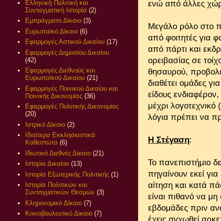
Ελληνική Πολιτική και
ενώ από άλλες χώρ
Συνταγματική Ιστορία
(2)
Εμπράγματο Δίκαιο
(3)
Μεγάλο ρόλο στο πα
Ευρωπαϊκό Δίκαιο
(6)
από φοιτητές για φ
Εφαρμογές Αστικού Δικαίου
(17)
από πάρτι και εκδ
Εφαρμογές Δημοσίου Δικαίου
ορειβασίας σε τοίχ
(42)
Εφαρμογές Διεθνούς και
θησαυρού, προβολέ
Ευρωπαϊκού Δικαίου
(21)
διαθέτει ομάδες γι
Εφαρμογές Ποινικού Δικαίου και
είδους ενδιαφέρον,
Ποινικής Δικονομίας
(36)
μέχρι λογοτεχνικό 
Εφαρμογές Πολιτικής Δικονομίας
(20)
λόγια πρέπει να π
Ιατρικό Δίκαιο
(2)
Ιδιαίτερα Εκκλησιαστικά
Η Στέγαση
:
Καθεστώτα
(6)
Ιδιωτικό Διεθνές Δίκαιο
(21)
Το πανεπιστήμιο δε
Ιστορία Δικαίου
(13)
πηγαίνουν εκεί για
Ιστορία Εξωτερικής Πολιτικής
(1)
αίτηση και κατά πά
Ιστορία Πολιτικών και
Συνταγματικών Θεσμών
(3)
είναι πιθανό να μ
Κληρονομικό Δίκαιο
(7)
εβδομάδες πριν ανα
Κοινοβουλευτικό Δίκαιο
(7)
έχεις αγχωθεί αρκε