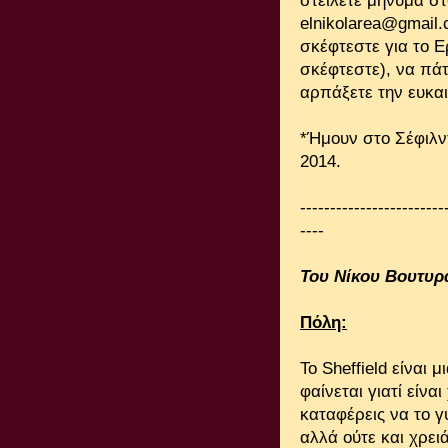
στείλετε μήνυμα στο
elnikolarea@gmail.
σκέφτεστε για το Ε
σκέφτεστε), να πάτε
αρπάξετε την ευκαι
*Ήμουν στο Σέφιλντ
2014.
------------------------
----
Του Νίκου Βουτυρ
Πόλη:
Το Sheffield είναι 
φαίνεται γιατί είν
καταφέρεις να το γ
αλλά ούτε και χρειά