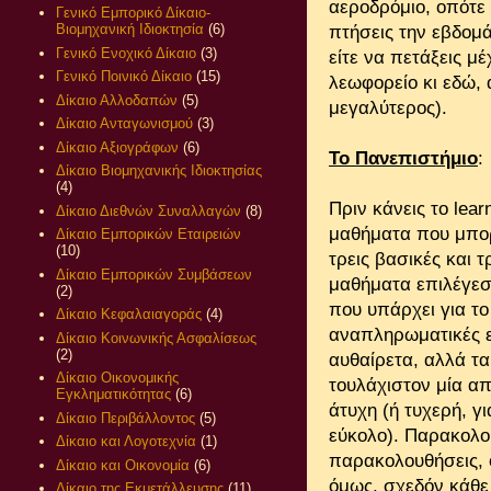
αεροδρόμιο, οπότε 
Γενικό Εμπορικό Δίκαιο-
Βιομηχανική Ιδιοκτησία
(6)
πτήσεις την εβδομά
Γενικό Ενοχικό Δίκαιο
(3)
είτε να πετάξεις μέ
Γενικό Ποινικό Δίκαιο
(15)
λεωφορείο κι εδώ, 
Δίκαιο Αλλοδαπών
(5)
μεγαλύτερος).
Δίκαιο Ανταγωνισμού
(3)
Δίκαιο Αξιογράφων
(6)
Το Πανεπιστήμιο
:
Δίκαιο Βιομηχανικής Ιδιοκτησίας
(4)
Πριν κάνεις το lear
Δίκαιο Διεθνών Συναλλαγών
(8)
μαθήματα που μπορ
Δίκαιο Εμπορικών Εταιρειών
(10)
τρεις βασικές και 
Δίκαιο Εμπορικών Συμβάσεων
μαθήματα επιλέγεσ
(2)
που υπάρχει για τ
Δίκαιο Κεφαλαιαγοράς
(4)
αναπληρωματικές ε
Δίκαιο Κοινωνικής Ασφαλίσεως
(2)
αυθαίρετα, αλλά 
Δίκαιο Οικονομικής
τουλάχιστον μία α
Εγκληματικότητας
(6)
άτυχη (ή τυχερή, γ
Δίκαιο Περιβάλλοντος
(5)
εύκολο). Παρακολου
Δίκαιο και Λογοτεχνία
(1)
παρακολουθήσεις, 
Δίκαιο και Οικονομία
(6)
όμως, σχεδόν κάθε
Δίκαιο της Εκμετάλλευσης
(11)