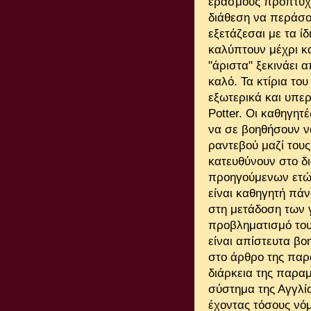
εράσμους προπτυχια
διάθεση να περάσου
εξετάζεσαι με τα ίδ
καλύπτουν μέχρι κα
"άριστα" ξεκινάει
καλό. Τα κτίρια το
εξωτερικά και υπε
Potter. Οι καθηγητ
να σε βοηθήσουν ν
ραντεβού μαζί τους
κατευθύνουν στο δ
προηγούμενων ετών
είναι καθηγητή πάν
στη μετάδοση των 
προβληματισμό τους
είναι απίστευτα βο
στο άρθρο της παρ
διάρκεια της παραμ
σύστημα της Αγγλία
έχοντας τόσους νόμ