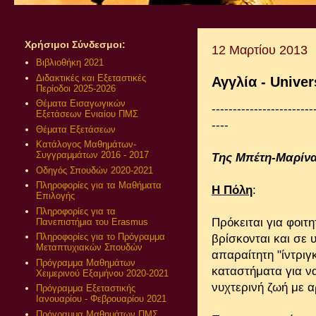
Χρήσιμοι Σύνδεσμοι:
12 Μαρτίου 2013
Βιβλιοθήκη 2021
Διδακτικές και Εξεταστικές
Αγγλία - Univers
Περίοδοι 2025-2026
Θέματα Εισαγωγικών
------------------------
Εξετάσεων Ενιαίου ΠΜΣ
----
Θέματα Εξετάσεων
Κατάλογος Μαθημάτων-
Συγγραμμάτων 2016 - 2017
Της Μπέτη-Μαρίν
Οδηγός Σπουδών 2020-2021
Πληροφορίες για τα Μαθήματα
Η Πόλη
:
Επιλογής
Πληροφορίες για τα
Πρόκειται για φοιτ
Πανεπιστήμια του Erasmus
Πληροφορίες για το Πρόγραμμα
βρίσκονται και σε 
Μεταπτυχιακών Σπουδών
απαραίτητη "ίντριγ
Πρόγραμμα Μαθημάτων
καταστήματα για να
Χειμερινού Εξαμήνου 2020-2021
νυχτερινή ζωή με α
Πρόγραμμα Εξεταστικής
Ιανουαρίου - Φεβρουαρίου 2021
Πρόγραμμα Μαθημάτων ΠΜΣ