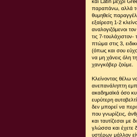
και Latin μέχρι Gr
παραπάνω, αλλά το C
θυμηθείς παραγγέλ
εξαίρεση 1-2 κλείν
αναλογιζόμενοι τον
τις 7-τουλάχιστον-
πτώμα στις 3, ειδι
(όπως και σου εύχο
να μη χάνεις όλη τ
χανγκόβερ ζούμε.
Κλείνοντας θέλω να
ανεπανάληπτη εμπε
ακαδημαϊκά όσο κυ
ευρύτερη αυτοβελτ
δεν μπορεί να περιγ
που γνωρίζεις, άνθ
και ταυτίζεσαι με 
γλώσσα και έχετε 
υστέρων μάλλον είν