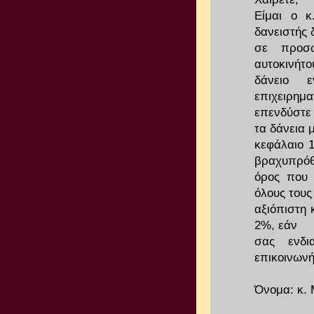
Είμαι ο κ
δανειστής 
σε προσω
αυτοκινήτου
δάνειο ε
επιχειρημα
επενδύστε 
τα δάνεια 
κεφάλαιο 1
βραχυπρόθ
όρος που 
όλους του
αξιόπιστη 
2%, εάν
σας ενδι
επικοινωνή
Όνομα: κ. 