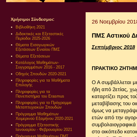
Χρήσιμοι Σύνδεσμοι:
26 Νοεμβρίου 201
Βιβλιοθήκη 2021
Διδακτικές και Εξεταστικές
ΠΜΣ Αστικού Δ
Περίοδοι 2025-2026
Θέματα Εισαγωγικών
Σεπτέμβριος 2018
Εξετάσεων Ενιαίου ΠΜΣ
Θέματα Εξετάσεων
Κατάλογος Μαθημάτων-
Συγγραμμάτων 2016 - 2017
ΠΡΑΚΤΙΚΟ ΖΗΤΗ
Οδηγός Σπουδών 2020-2021
Πληροφορίες για τα Μαθήματα
Ο Α συμβάλλεται μ
Επιλογής
ήδη από 2ετίας, χω
Πληροφορίες για τα
καταρτίζει προς τ
Πανεπιστήμια του Erasmus
Πληροφορίες για το Πρόγραμμα
μεταβίβασης του οι
Μεταπτυχιακών Σπουδών
όμως να μεταγράψε
Πρόγραμμα Μαθημάτων
ετών από την αγορ
Χειμερινού Εξαμήνου 2020-2021
συμβολαιογραφικά τ
Πρόγραμμα Εξεταστικής
Ιανουαρίου - Φεβρουαρίου 2021
στο οικόπεδο κατοι
Πρόγραμμα Μαθημάτων ΠΜΣ