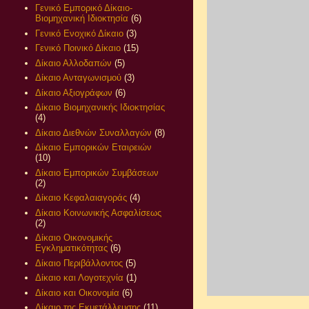
Γενικό Εμπορικό Δίκαιο-
Βιομηχανική Ιδιοκτησία
(6)
Γενικό Ενοχικό Δίκαιο
(3)
Γενικό Ποινικό Δίκαιο
(15)
Δίκαιο Αλλοδαπών
(5)
Δίκαιο Ανταγωνισμού
(3)
Δίκαιο Αξιογράφων
(6)
Δίκαιο Βιομηχανικής Ιδιοκτησίας
(4)
Δίκαιο Διεθνών Συναλλαγών
(8)
Δίκαιο Εμπορικών Εταιρειών
(10)
Δίκαιο Εμπορικών Συμβάσεων
(2)
Δίκαιο Κεφαλαιαγοράς
(4)
Δίκαιο Κοινωνικής Ασφαλίσεως
(2)
Δίκαιο Οικονομικής
Εγκληματικότητας
(6)
Δίκαιο Περιβάλλοντος
(5)
Δίκαιο και Λογοτεχνία
(1)
Δίκαιο και Οικονομία
(6)
Δίκαιο της Εκμετάλλευσης
(11)