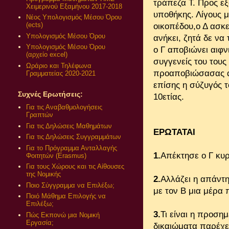
τράπεζα Τ. Προς ε
Χειμερινού Εξαμήνου 2017-2018
υποθήκης. Λίγους 
Νέος Υπολογισμός Μέσου Όρου
(ects)
οικοπέδου,ο Δ ασκε
Υπολογισμός Μέσου Όρου
ανήκει, ζητά δε να
Υπολογισμός Μέσου Όρου
ο Γ αποβιώνει αιφν
(αρχείο excel)
συγγενείς του τους 
Ωράριο και Τηλέφωνα
προαποβιώσασας αδ
Γραμματείας 2020-2021
επίσης η σύζυγός τ
Συχνές Ερωτήσεις:
10ετίας.
Για τις Αναβαθμολογήσεις
Γραπτών
Για τις Δηλώσεις Μαθημάτων
ΕΡΩΤΑΤΑΙ
Για τις Δηλώσεις Συγγραμμάτων
Για το Πρόγραμμα Ανταλλαγής
1.
Απέκτησε ο Γ κυρ
Φοιτητών (Erasmus)
Για τους Χώρους και τις Αίθουσες
της Νομικής
2.
Αλλάζει η απάντη
Ποιο Σύγγραμμα να Επιλέξω;
με τον Β μια μέρα 
Ποιό Μάθημα Επιλογής να
Επιλέξω;
3.
Τι είναι η προση
Πώς Εκπονώ μια Νομική
Εργασία;
δικαιώματα παρέχε