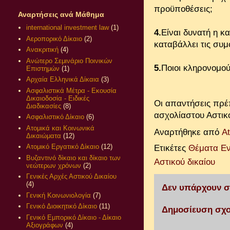
προϋποθέσεις;
Αναρτήσεις ανά Μάθημα
international investment law
(1)
4.
Είναι δυνατή η κ
Αεροπορικό Δίκαιο
(2)
καταβάλλει τις συμ
Ανακριτική
(4)
Ανώτερο Σεμινάριο Ποινικών
5.
Ποιοι κληρονομού
Επιστημών
(1)
Αρχαία Ελληνικά Δίκαια
(3)
Ασφαλιστικά Μέτρα - Εκουσία
Δικαιοδοσία - Ειδικές
Οι απαντήσεις πρέπ
Διαδικασίες
(8)
ασχολίαστου Αστικ
Ασφαλιστικό Δίκαιο
(6)
Ατομικά και Κοινωνικά
Αναρτήθηκε από
A
Δικαιώματα
(12)
Ατομικό Εργατικό Δίκαιο
(12)
Ετικέτες
Θέματα Εν
Βυζαντινό δίκαιο και δίκαιο των
Αστικού δικαίου
νεώτερων χρόνων
(2)
Γενικές Αρχές Αστικού Δικαίου
(4)
Δεν υπάρχουν σ
Γενική Κοινωνιολογία
(7)
Γενικό Διοικητικό Δίκαιο
(11)
Δημοσίευση σχο
Γενικό Εμπορικό Δίκαιο - Δίκαιο
Αξιογράφων
(4)