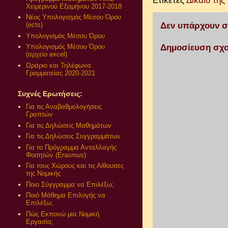
Ετικέτες
Δίκαιο τη
Χειμερινού Εξαμήνου 2017-2018
Νέος Υπολογισμός Μέσου Όρου
Δεν υπάρχουν σ
(ects)
Υπολογισμός Μέσου Όρου
Δημοσίευση σχο
Υπολογισμός Μέσου Όρου
(αρχείο excel)
Ωράριο και Τηλέφωνα
Γραμματείας 2020-2021
Συχνές Ερωτήσεις:
Για τις Αναβαθμολογήσεις
Γραπτών
Για τις Δηλώσεις Μαθημάτων
Για τις Δηλώσεις Συγγραμμάτων
Για το Πρόγραμμα Ανταλλαγής
Φοιτητών (Erasmus)
Για τους Χώρους και τις Αίθουσες
της Νομικής
Ποιο Σύγγραμμα να Επιλέξω;
Ποιό Μάθημα Επιλογής να
Επιλέξω;
Πώς Εκπονώ μια Νομική
Εργασία;