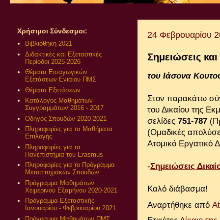
Χρήσιμοι Σύνδεσμοι:
24 Φεβρουαρίου 
Βιβλιοθήκη 2021
Διδακτικές και Εξεταστικές
Σημειώσεις και
Περίοδοι 2025-2026
Θέματα Εισαγωγικών
του Ιάσονα Κουτο
Εξετάσεων Ενιαίου ΠΜΣ
Θέματα Εξετάσεων
Στον παρακάτω σύν
Κατάλογος Μαθημάτων-
Συγγραμμάτων 2016 - 2017
του Δικαίου της Εκ
Οδηγός Σπουδών 2020-2021
σελίδες
751-787
(Πρ
Πληροφορίες για τα Μαθήματα
(Ομαδικές απολύσε
Επιλογής
Ατομικό Εργατικό Δ
Πληροφορίες για τα
Πανεπιστήμια του Erasmus
Πληροφορίες για το Πρόγραμμα
-
Σημειώσεις Δικαί
Μεταπτυχιακών Σπουδών
Πρόγραμμα Μαθημάτων
Καλό διάβασμα!
Χειμερινού Εξαμήνου 2020-2021
Πρόγραμμα Εξεταστικής
Αναρτήθηκε από
A
Ιανουαρίου - Φεβρουαρίου 2021
Πρόγραμμα Μαθημάτων ΠΜΣ