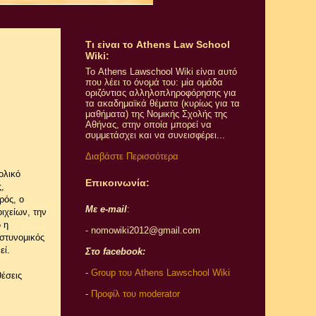
Τι εiναι το Athens Law School
Wiki:
Το Athens Lawschool Wiki είναι αυτό
που λέει το όνομά του: μία ομάδα
οριζόντιας αλληλοπληροφόρησης για
τα ακαδημαϊκά θέματα (κυρίως για τα
μαθήματα) της Νομικής Σχολής της
Αθήνας, στην οποία μπορεί να
συμμετάσχει και να συνεισφέρει...
Διαβάστε Περισσότερα
ολικό
Επικοινωνία:
,
ρός, ο
Με e-mail
:
ιχείων, την
 η
- nomowiki2012@gmail.com
στυνομικός
εί.
Στο facebook:
-
Group του Athens Lawschool Wiki
θέσεις
-
Προφίλ του moderator