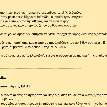
τηση των θεμάτων πρέπει να εκτιμηθούν τα εξής δεδομένα:
ήταν μόλις τρεις 15χρονοι Ισλανδοί, οι οποίοι ήταν ανήλικοι
η έγινε στο κέντρο της Αθήνας και σε ώρα αιχμής
 των αστυνομικών υπερκέραζε τον αριθμό των δραστών
ός πυροβολισμός: δεν επιτρέπεται γιατί υπάρχει σοβαρός κίνδυνος εξοστρακ
ός ακινητοποίησης: καμία από τις προϋποθέσεις του αρ.5 δεν συντρέχει. Ε
 ρητά σύμφωνα με το άρθρο 7 περ. α’ ,γ’ και δ’ .
ηπιότερων μέσων(τρικλοποδιά): ενέργεια σύμφωνη με την αρχή της αναλογι
-------------------------------------------------------------------------------------
2018
 αποστολή της ΕΛ.ΑΣ
ι οι πέντε άξονες άσκησης αστυνομικής εξουσίας και σε ποια διάταξη της ασ
προβλέπονται;
τους άξονες αυτός προσετέθη πρόσφατα και για ποιο λόγο κατά τη γνώμη σ