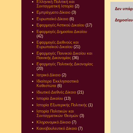
Ελληνική Πολιτική και
Συνταγματική Ιστορία
(2)
Δεν υπάρ
Εμπράγματο Δίκαιο
(3)
Ευρωπαϊκό Δίκαιο
(6)
Δημοσίευ
Εφαρμογές Αστικού Δικαίου
(17)
Εφαρμογές Δημοσίου Δικαίου
(42)
Εφαρμογές Διεθνούς και
Ευρωπαϊκού Δικαίου
(21)
Εφαρμογές Ποινικού Δικαίου και
Ποινικής Δικονομίας
(36)
Εφαρμογές Πολιτικής Δικονομίας
(20)
Ιατρικό Δίκαιο
(2)
Ιδιαίτερα Εκκλησιαστικά
Καθεστώτα
(6)
Ιδιωτικό Διεθνές Δίκαιο
(21)
Ιστορία Δικαίου
(13)
Ιστορία Εξωτερικής Πολιτικής
(1)
Ιστορία Πολιτικών και
Συνταγματικών Θεσμών
(3)
Κληρονομικό Δίκαιο
(7)
Κοινοβουλευτικό Δίκαιο
(7)