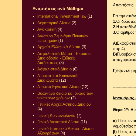
Απαντήσεις:
Αναρτήσεις ανά Μάθημα
Για την απάν
international investment law
(1)
1.
Οι δράστες 
Αεροπορικό Δίκαιο
(2)
2.
Η καταδίωξ
Ανακριτική
(4)
3.
Ο αριθμός
Ανώτερο Σεμινάριο Ποινικών
Επιστημών
(1)
Α)
Εκφοβιστικ
Αρχαία Ελληνικά Δίκαια
(3)
παρ.4)
Ασφαλιστικά Μέτρα - Εκουσία
Β)
Πυροβολισμ
Δικαιοδοσία - Ειδικές
απαγορεύεται
Διαδικασίες
(8)
Ασφαλιστικό Δίκαιο
(6)
Γ)
Εξάντληση 
Ατομικά και Κοινωνικά
Δικαιώματα
(12)
Ατομικό Εργατικό Δίκαιο
(12)
-------------------
Βυζαντινό δίκαιο και δίκαιο των
νεώτερων χρόνων
(2)
Ιανουάριος 
Γενικές Αρχές Αστικού Δικαίου
ο
(4)
Θέμα 1
: Η
Γενική Κοινωνιολογία
(7)
α)
Ποιοι είνα
Γενικό Διοικητικό Δίκαιο
(11)
νομοθεσίας 
Γενικό Εμπορικό Δίκαιο - Δίκαιο
β)
Ποιος από 
Αξιογράφων
(4)