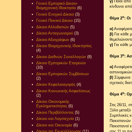
γ)
Ποιοι από 
Γενικό Εμπορικό Δίκαιο-
κίνδυνοι από
Βιομηχανική Ιδιοκτησία
(6)
Γενικό Ενοχικό Δίκαιο
(3)
ο
Θέμα 2
: Ο
Γενικό Ποινικό Δίκαιο
(15)
Δίκαιο Αλλοδαπών
(5)
α)
Αναφέρατε 
Δίκαιο Ανταγωνισμού
(3)
β)
Για κάθε μ
θεμελιώνοντα
Δίκαιο Αξιογράφων
(6)
γ)
Για κάθε μ
Δίκαιο Βιομηχανικής Ιδιοκτησίας
(4)
ο
Θέμα 3
: Α
Δίκαιο Διεθνών Συναλλαγών
(8)
Δίκαιο Εμπορικών Εταιρειών
α)
Αναφέρατ
(10)
αστυνομικώ
Δίκαιο Εμπορικών Συμβάσεων
β)
Σύμφωνα με
(2)
σχετικές δια
Δίκαιο Κεφαλαιαγοράς
(4)
Δίκαιο Κοινωνικής Ασφαλίσεως
ο
Θέμα 4
: Ο
(2)
Δίκαιο Οικονομικής
Στις 26/11, 
Εγκληματικότητας
(6)
Ξύλο μεταξύ
Δίκαιο Περιβάλλοντος
(5)
Συμπλοκές κα
Δίκαιο και Λογοτεχνία
(1)
Πακιστανών 
Δίκαιο και Οικονομία
(6)
Πακιστανοί 
Δίκαιο της Εκμετάλλευσης
(11)
στις 11 το π