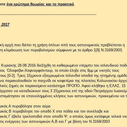
σετε
ένα ερώτημα θεωρίας και το πρακτικό
.
-------------------------------------------------------------------------------------
 2017
ική αρχή που διέπει τη χρήση όπλων από τους αστυνομικούς προβλέπεται η
η κλιμάκωση των πυροβολισμών σύμφωνα με το άρθρο 1[δ] Ν.3169/2003;
 Κυριακής 28.08.2016 διεξήχθη το καθιερωμένο ντέρμπυ του ισλανδικού ποδ
ος Όλαφσβικ-Χαφναρφιόντουρ, το οποίο έληξε στις 9μμ με νικητές τους
ους [0-2]. Τρεις 15χρονοι εξαγριωμένοι Ισλανδοί οπαδοί της ηττημένης ομάδα
 να παρακολουθούν το παιχνίδι σε καφετέρια της πλατείας Κολωνακίου άρχι
λικές ζημιές σε παρακείμενο κατάστημα ΠΡΟΠΟ. Αφού κλήθηκε η ΕΛΑΣ, 15 
άρχισαν να καταδιώκουν τους 3 15χρονους επί της οδού Πατριάρχου Ιωακείμ
 σταμάτησαν σε επανειλημμένες κλήσεις των αστυνομικών, προκειμένου να 
ικός Α πυροβόλησε στον αέρα
ικός Β πυροβόλησε τον οπαδό Χ στα πόδια και τον συνέλαβε και
κός Γ έβαλε τρικλοποδιά στον οπαδό Ψ, ο οποίος όμως κατάφερε τελικά να
τις ενέργειες των αστυνομικών Α,Β και Γ με βάση τον Ν.3169/2003