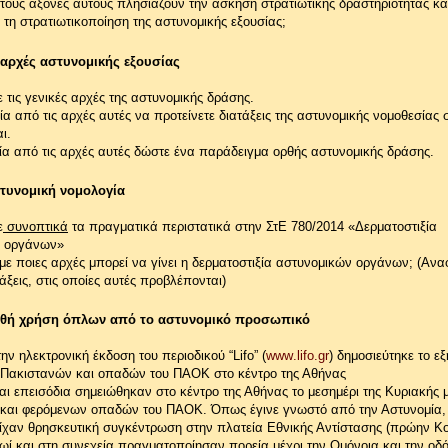
τους άξονες αυτούς πλησιάζουν την άσκηση στρατιωτικής δραστηριότητας και
 τη στρατιωτικοποίηση της αστυνομικής εξουσίας;
ι αρχές αστυνομικής εξουσίας
τις γενικές αρχές της αστυνομικής δράσης.
ία από τις αρχές αυτές να προτείνετε διατάξεις της αστυνομικής νομοθεσίας σ
ι.
ία από τις αρχές αυτές δώστε ένα παράδειγμα ορθής αστυνομικής δράσης.
στυνομική νομολογία
ε
συνοπτικά
τα πραγματικά περιστατικά στην ΣτΕ 780/2014 «Δερματοστιξία
ν οργάνων»
 ποιες αρχές μπορεί να γίνει η δερματοστιξία αστυνομικών οργάνων; (Αναφ
τάξεις, στις οποίες αυτές προβλέπονται)
ρθή χρήση όπλων από το αστυνομικό προσωπικό
στην ηλεκτρονική έκδοση του περιοδικού “
Lifo
” (
www
.
lifo
.
gr
) δημοσιεύτηκε το ε
 Πακιστανών και οπαδών του ΠΑΟΚ στο κέντρο της Αθήνας
ι επεισόδια σημειώθηκαν στο κέντρο της Αθήνας το μεσημέρι της Κυριακής 
και φερόμενων οπαδών του ΠΑΟΚ. Όπως έγινε γνωστό από την Αστυνομία, 
είχαν θρησκευτική συγκέντρωση στην πλατεία Εθνικής Αντίστασης (πρώην Κο
ρωί και στη συνεχεία πραγματοποίησαν πορεία μέχρι την Ομόνοια και την οδό