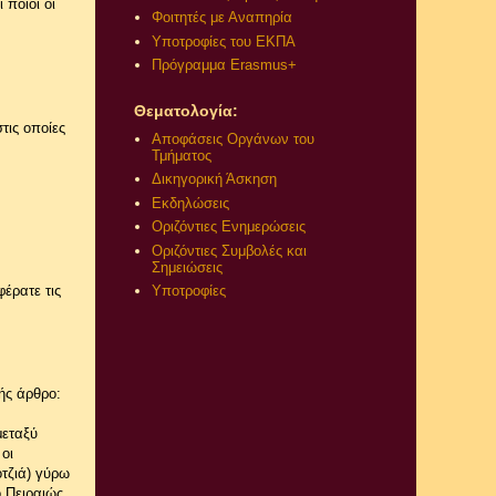
 ποιοι οι
Φοιτητές με Αναπηρία
Υποτροφίες του ΕΚΠΑ
Πρόγραμμα Erasmus+
Θεματολογία:
τις οποίες
Αποφάσεις Οργάνων του
Τμήματος
Δικηγορική Άσκηση
Εκδηλώσεις
Οριζόντιες Ενημερώσεις
Οριζόντιες Συμβολές και
Σημειώσεις
έρατε τις
Υποτροφίες
ξής άρθρο:
μεταξύ
οι
τζιά) γύρω
 Πειραιώς.