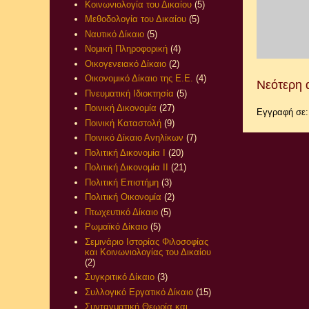
Κοινωνιολογία του Δικαίου
(5)
Μεθοδολογία του Δικαίου
(5)
Ναυτικό Δίκαιο
(5)
Νομική Πληροφορική
(4)
Οικογενειακό Δίκαιο
(2)
Οικονομικό Δίκαιο της Ε.Ε.
(4)
Νεότερη 
Πνευματική Ιδιοκτησία
(5)
Ποινική Δικονομία
(27)
Εγγραφή σε
Ποινική Καταστολή
(9)
Ποινικό Δίκαιο Ανηλίκων
(7)
Πολιτική Δικονομία Ι
(20)
Πολιτική Δικονομία ΙΙ
(21)
Πολιτική Επιστήμη
(3)
Πολιτική Οικονομία
(2)
Πτωχευτικό Δίκαιο
(5)
Ρωμαϊκό Δίκαιο
(5)
Σεμινάριο Ιστορίας Φιλοσοφίας
και Κοινωνιολογίας του Δικαίου
(2)
Συγκριτικό Δίκαιο
(3)
Συλλογικό Εργατικό Δίκαιο
(15)
Συνταγματική Θεωρία και