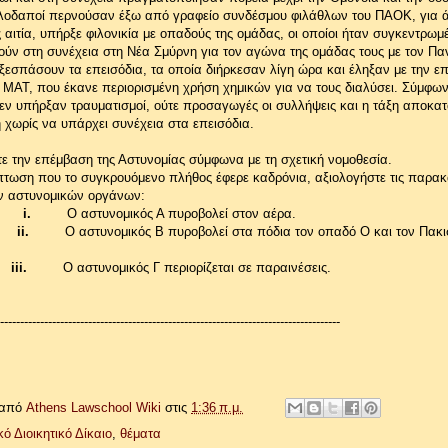
λοδαποί περνούσαν έξω από γραφείο συνδέσμου φιλάθλων του ΠΑΟΚ, για 
ς αιτία, υπήρξε φιλονικία με οπαδούς της ομάδας, οι οποίοι ήταν συγκεντρωμέ
ούν στη συνέχεια στη Νέα Σμύρνη για τον αγώνα της ομάδας τους με τον Πα
ξεσπάσουν τα επεισόδια, τα οποία διήρκεσαν λίγη ώρα και έληξαν με την ε
 ΜΑΤ, που έκανε περιορισμένη χρήση χημικών για να τους διαλύσει. Σύμφων
δεν υπήρξαν τραυματισμοί, ούτε προσαγωγές οι συλλήψεις και η τάξη αποκα
 χωρίς να υπάρχει συνέχεια στα επεισόδια.
ε την επέμβαση της Αστυνομίας σύμφωνα με τη σχετική νομοθεσία.
πτωση που το συγκρουόμενο πλήθος έφερε καδρόνια, αξιολογήστε τις παρα
ων αστυνομικών οργάνων:
i.
Ο αστυνομικός Α πυροβολεί στον αέρα.
ii.
Ο αστυνομικός Β πυροβολεί στα πόδια τον οπαδό Ο και τον Πακι
iii.
Ο αστυνομικός Γ περιορίζεται σε παραινέσεις.
-------------------------------------------------------------------------------------
 από
Athens Lawschool Wiki
στις
1:36 π.μ.
κό Διοικητικό Δίκαιο
,
θέματα