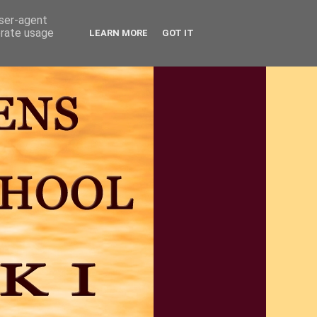
user-agent
erate usage
LEARN MORE
GOT IT