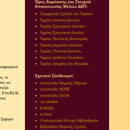
Ώρες Ακρόασης και Στοιχεία
Επικοινωνίας Μελών ΔΕΠ:
Γραμματεία Σχολής και Τομέων
Τομέας Αστικού Δικαίου
Τομέας Εμπορικού Δικαίου
Τομέας Εργατικού Δικαίου
Τομέας Πολιτικής Δικονομίας
Τομέας Δημοσίου Δικαίου
Τομέας Ποινικού Δικαίου
Τομέας Διεθνών Σπουδών
Τομέας Ιστορίας και Θεωρίας
οσφαιρικού
Σχετικοί Σύνδεσμοι:
ς, οι
σαν αν
Ιστοσελίδα Νομικής Αθηνών
πεζοί
Ιστοσελίδα ΝΟΠΕ
. Επειδή δε
Ιστοσελίδα ΕΚΠΑ
τους
my-studies
Εύδοξος
e-class
 ξεφύγει
Υπολογιστικό Κέντρο Βιβλιοθηκών
Βιβλιοθήκη Νομικής Σχολής