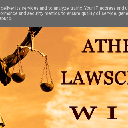
deliver its services and to analyze traffic. Your IP address and 
formance and security metrics to ensure quality of service, gen
abuse.