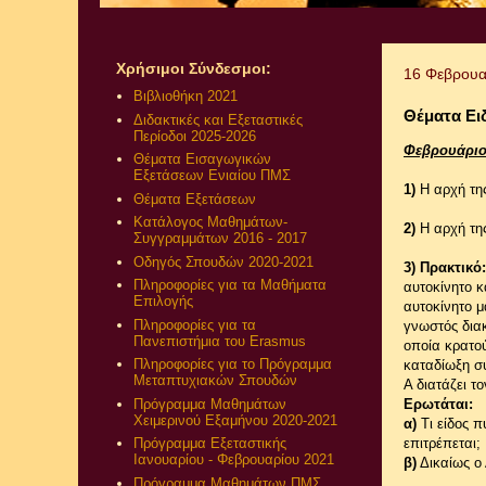
Χρήσιμοι Σύνδεσμοι:
16 Φεβρουα
Βιβλιοθήκη 2021
Θέματα Ειδ
Διδακτικές και Εξεταστικές
Περίοδοι 2025-2026
Φεβρουάριο
Θέματα Εισαγωγικών
Εξετάσεων Ενιαίου ΠΜΣ
1)
Η αρχή της
Θέματα Εξετάσεων
Κατάλογος Μαθημάτων-
2)
Η αρχή τη
Συγγραμμάτων 2016 - 2017
Οδηγός Σπουδών 2020-2021
3) Πρακτικό:
Πληροφορίες για τα Μαθήματα
αυτοκίνητο κ
Επιλογής
αυτοκίνητο 
Πληροφορίες για τα
γνωστός δια
Πανεπιστήμια του Erasmus
οποία κρατο
Πληροφορίες για το Πρόγραμμα
καταδίωξη σ
Μεταπτυχιακών Σπουδών
Α διατάζει τ
Πρόγραμμα Μαθημάτων
Ερωτάται:
Χειμερινού Εξαμήνου 2020-2021
α)
Τι είδος π
επιτρέπεται;
Πρόγραμμα Εξεταστικής
Ιανουαρίου - Φεβρουαρίου 2021
β)
Δικαίως ο 
Πρόγραμμα Μαθημάτων ΠΜΣ