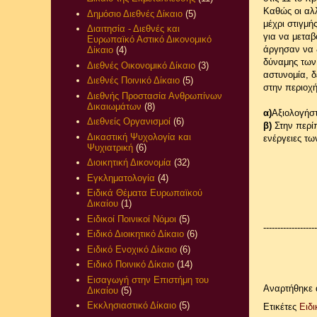
Καθώς οι αλ
Δημόσιο Διεθνές Δίκαιο
(5)
μέχρι στιγμή
Διαιτησία - Διεθνές και
για να μεταβ
Ευρωπαϊκό Αστικό Δικονομικό
άργησαν να 
Δίκαιο
(4)
δύναμης των
Διεθνές Οικονομικό Δίκαιο
(3)
αστυνομία, 
Διεθνές Ποινικό Δίκαιο
(5)
στην περιοχή
Διεθνής Προστασία Ανθρωπίνων
Δικαιωμάτων
(8)
α)
Αξιολογήστ
Διεθνείς Οργανισμοί
(6)
β)
Στην περί
Δικαστική Ψυχολογία και
ενέργειες τ
Ψυχιατρική
(6)
Διοικητική Δικονομία
(32)
Εγκληματολογία
(4)
Ειδικά Θέματα Ευρωπαϊκού
Δικαίου
(1)
Ειδικοί Ποινικοί Νόμοι
(5)
-------------------
Ειδικό Διοικητικό Δίκαιο
(6)
Ειδικό Ενοχικό Δίκαιο
(6)
Ειδικό Ποινικό Δίκαιο
(14)
Εισαγωγή στην Επιστήμη του
Αναρτήθηκε
Δικαίου
(5)
Εκκλησιαστικό Δίκαιο
(5)
Ετικέτες
Ειδι