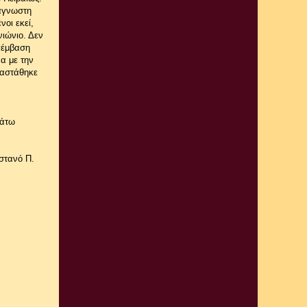
άγνωστη
νοι εκεί,
νιώνιο. Δεν
πέμβαση
α με την
ταστάθηκε
κάτω
στανό Π.