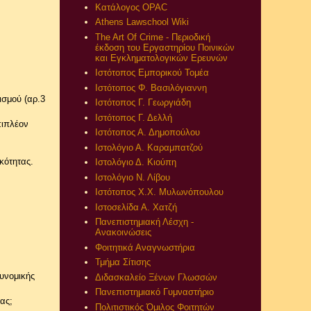
Κατάλογος OPAC
Athens Lawschool Wiki
The Art Of Crime - Περιοδική
έκδοση του Εργαστηρίου Ποινικών
και Εγκληματολογικών Ερευνών
Ιστότοπος Εμπορικού Τομέα
Ιστότοπος Φ. Βασιλόγιαννη
ισμού (αρ.3
Ιστότοπος Γ. Γεωργιάδη
Ιστότοπος Γ. Δελλή
πιπλέον
Ιστότοπος Α. Δημοπούλου
Ιστολόγιο Α. Καραμπατζού
κότητας.
Ιστολόγιο Δ. Κιούπη
Ιστολόγιο Ν. Λίβου
Ιστότοπος Χ.Χ. Μυλωνόπουλου
Ιστοσελίδα Α. Χατζή
Πανεπιστημιακή Λέσχη -
Ανακοινώσεις
Φοιτητικά Αναγνωστήρια
Τμήμα Σίτισης
τυνομικής
Διδασκαλείο Ξένων Γλωσσών
Πανεπιστημιακό Γυμναστήριο
ας;
Πολιτιστικός Όμιλος Φοιτητών