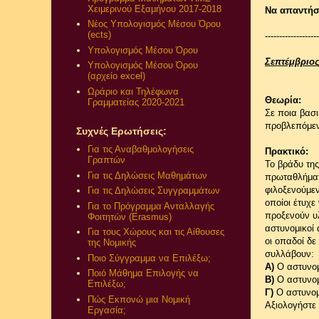
Χειμερινού Εξαμήνου 2017-2018
Να απαντή
Νέος Υπολογισμός Μέσου Όρου
(ects)
-------------------
Υπολογισμός Μέσου Όρου
Σεπτέμβριος
Υπολογισμός Μέσου Όρου
(αρχείο excel)
Ωράριο και Τηλέφωνα
Θεωρία:
Γραμματείας 2020-2021
Σε ποια βασ
προβλεπόμεν
Συχνές Ερωτήσεις:
Για τις Αναβαθμολογήσεις
Πρακτικό:
Γραπτών
Το βράδυ της
Για τις Δηλώσεις Μαθημάτων
πρωταθλήματ
φιλοξενούμεν
Για τις Δηλώσεις Συγγραμμάτων
οποίοι έτυχε
Για το Πρόγραμμα Ανταλλαγής
προξενούν υ
Φοιτητών (Erasmus)
αστυνομικοί 
Για τους Χώρους και τις Αίθουσες
οι οπαδοί δε
της Νομικής
συλλάβουν:
Ποιο Σύγγραμμα να Επιλέξω;
Α)
Ο αστυνομ
Ποιό Μάθημα Επιλογής να
Β)
Ο αστυνομ
Επιλέξω;
Γ)
Ο αστυνομι
Πώς Εκπονώ μια Νομική
Αξιολογήστε 
Εργασία;