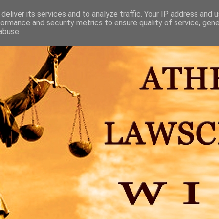
deliver its services and to analyze traffic. Your IP address and 
formance and security metrics to ensure quality of service, gen
abuse.