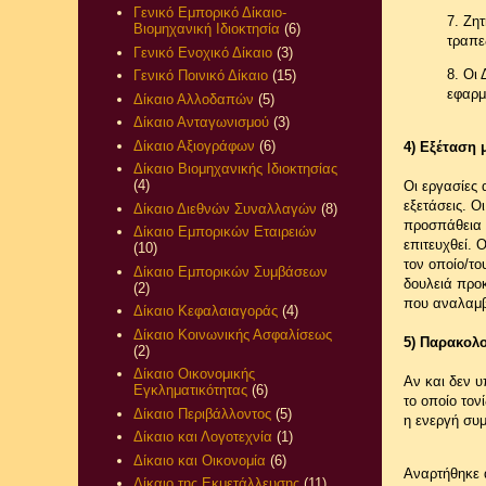
Γενικό Εμπορικό Δίκαιο-
7. Ζη
Βιομηχανική Ιδιοκτησία
(6)
τραπε
Γενικό Ενοχικό Δίκαιο
(3)
8. Οι
Γενικό Ποινικό Δίκαιο
(15)
εφαρμ
Δίκαιο Αλλοδαπών
(5)
Δίκαιο Ανταγωνισμού
(3)
Δίκαιο Αξιογράφων
(6)
4) Εξέταση 
Δίκαιο Βιομηχανικής Ιδιοκτησίας
(4)
Οι εργασίες 
εξετάσεις. Ο
Δίκαιο Διεθνών Συναλλαγών
(8)
προσπάθεια σ
Δίκαιο Εμπορικών Εταιρειών
επιτευχθεί. 
(10)
τον οποίο/το
Δίκαιο Εμπορικών Συμβάσεων
δουλειά προ
(2)
που αναλαμβ
Δίκαιο Κεφαλαιαγοράς
(4)
Δίκαιο Κοινωνικής Ασφαλίσεως
5) Παρακολ
(2)
Δίκαιο Οικονομικής
Αν και δεν 
Εγκληματικότητας
(6)
το οποίο τον
Δίκαιο Περιβάλλοντος
(5)
η ενεργή συ
Δίκαιο και Λογοτεχνία
(1)
Δίκαιο και Οικονομία
(6)
Αναρτήθηκε
Δίκαιο της Εκμετάλλευσης
(11)