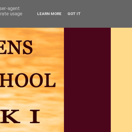
user-agent
erate usage
LEARN MORE
GOT IT