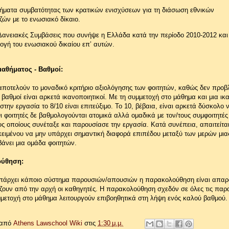
τήματα συμβατότητας των κρατικών ενισχύσεων για τη διάσωση εθνικών
ζών με το ενωσιακό δίκαιο.
 Δανειακές Συμβάσεις που συνήψε η Ελλάδα κατά την περίοδο 2010-2012 και
ογή του ενωσιακού δικαίου επ’ αυτών.
μαθήματος - Βαθμοί:
αποτελούν το μοναδικό κριτήριο αξιολόγησης των φοιτητών, καθώς δεν προβ
ι βαθμοί είναι αρκετά ικανοποιητικοί. Με τη συμμετοχή στο μάθημα και μια ικ
την εργασία το 8/10 είναι επιτεύξιμο. Το 10, βέβαια, είναι αρκετά δύσκολο 
Οι φοιτητές δε βαθμολογούνται ατομικά αλλά ομαδικά με τον/τους συμφοιτητές
υς οποίους συνέταξε και παρουσίασε την εργασία. Κατά συνέπεια, απαιτείτα
κειμένου να μην υπάρχει σημαντική διαφορά επιπέδου μεταξύ των μερών μια
άνει μια ομάδα φοιτητών.
ούθηση:
υπάρχει κάποιο σύστημα παρουσιών/απουσιών η παρακολούθηση είναι απαρα
ίζουν από την αρχή οι καθηγητές. Η παρακολούθηση σχεδόν σε όλες τις παρ
μμετοχή στο μάθημα λειτουργούν επιβοηθητικά στη λήψη ενός καλού βαθμού.
 από
Athens Lawschool Wiki
στις
1:30 μ.μ.