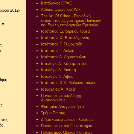
Κατάλογος OPAC
Athens Lawschool Wiki
ρίοδο 2012-
The Art Of Crime - Περιοδική
έκδοση του Εργαστηρίου Ποινικών
και Εγκληματολογικών Ερευνών
.Ε.
Ιστότοπος Εμπορικού Τομέα
Ιστότοπος Φ. Βασιλόγιαννη
Ιστότοπος Γ. Γεωργιάδη
ς
ό
Ιστότοπος Γ. Δελλή
Ιστότοπος Α. Δημοπούλου
Ιστολόγιο Α. Καραμπατζού
Ιστολόγιο Δ. Κιούπη
Ιστολόγιο Ν. Λίβου
θήκη
Ιστότοπος Χ.Χ. Μυλωνόπουλου
Ιστοσελίδα Α. Χατζή
Πανεπιστημιακή Λέσχη -
Ανακοινώσεις
ς,
Φοιτητικά Αναγνωστήρια
Τμήμα Σίτισης
Διδασκαλείο Ξένων Γλωσσών
σεις
ός
Πανεπιστημιακό Γυμναστήριο
Πολιτιστικός Όμιλος Φοιτητών