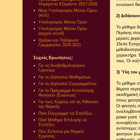
Χειμερινού Εξαμήνου 2017-2018
ενωσιακό δίκ
Νέος Υπολογισμός Μέσου Όρου
(ects)
2) Διδάσκον
Υπολογισμός Μέσου Όρου
Το μάθημα δι
Υπολογισμός Μέσου Όρου
Περάκης είν
(αρχείο excel)
μερικές φορ
Ωράριο και Τηλέφωνα
15ετία Εισηγ
Γραμματείας 2020-2021
μεθοδικότητα
χαρακτήρα. Ε
Συχνές Ερωτήσεις:
τους. Οι συζ
Για τις Αναβαθμολογήσεις
Γραπτών
3) Ύλη του 
Για τις Δηλώσεις Μαθημάτων
Το μάθημα στ
Για τις Δηλώσεις Συγγραμμάτων
θέματα περισ
Για το Πρόγραμμα Ανταλλαγής
ακαδημαϊκή π
Φοιτητών (Erasmus)
στους φοιτητ
Για τους Χώρους και τις Αίθουσες
Οι φοιτητές 
της Νομικής
αναλαμβάνου
Ποιο Σύγγραμμα να Επιλέξω;
power point.
Ποιό Μάθημα Επιλογής να
συνοψίζεται 
Επιλέξω;
αντίστοιχες
Πώς Εκπονώ μια Νομική
φοιτητών (έω
Εργασία;
καθηγητές, ο