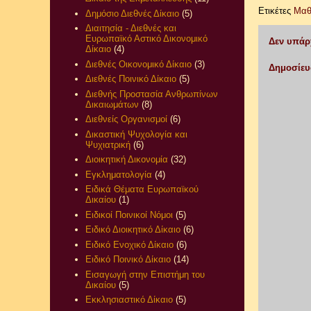
Ετικέτες
Μαθ
Δημόσιο Διεθνές Δίκαιο
(5)
Διαιτησία - Διεθνές και
Ευρωπαϊκό Αστικό Δικονομικό
Δεν υπάρ
Δίκαιο
(4)
Διεθνές Οικονομικό Δίκαιο
(3)
Δημοσίευ
Διεθνές Ποινικό Δίκαιο
(5)
Διεθνής Προστασία Ανθρωπίνων
Δικαιωμάτων
(8)
Διεθνείς Οργανισμοί
(6)
Δικαστική Ψυχολογία και
Ψυχιατρική
(6)
Διοικητική Δικονομία
(32)
Εγκληματολογία
(4)
Ειδικά Θέματα Ευρωπαϊκού
Δικαίου
(1)
Ειδικοί Ποινικοί Νόμοι
(5)
Ειδικό Διοικητικό Δίκαιο
(6)
Ειδικό Ενοχικό Δίκαιο
(6)
Ειδικό Ποινικό Δίκαιο
(14)
Εισαγωγή στην Επιστήμη του
Δικαίου
(5)
Εκκλησιαστικό Δίκαιο
(5)