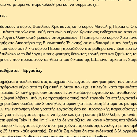
αιο να μπορεί να παρακολουθήσει και να συμμετάσχει.
τες:
δάσκουν ο κύριος Βασίλειος Χριστιανός και ο κύριος Μανώλης Περάκης. Ο κ
αι πάντα παρών στα μαθήματα ενώ ο κύριος Χριστιανός ενδέχεται να απουσι
ές λόγω άλλων ακαδημαϊκών υποχρεώσεων. Η εμπειρία του κύριου Χριστιανο
ητής στο Δικαστήριο της Ευρωπαϊκής Ένωσης) σε συνδυασμό με την όρεξη κα
 του νέου σε ηλικία κύριου Περάκη προσδίδουν στο μάθημα έναν ιδιαίτερα ε
πιδιώκουν το διάλογο με τους φοιτητές θέτοντας ερωτήματα και ζητώντας τα
ητήσεις που προκύπτουν σε θέματα του δικαίου της Ε.Ε. είναι αρκετά ενδιαφ
μαθήματος - Εργασίες:
ηρίζεται αποκλειστικά στις υποχρεωτικές εργασίες των φοιτητών, των οποίω
τρέφονται γύρω από τη θεματική ενότητα που έχει επιλεχθεί κατά την εκάστ
ερίοδο. Οι καθηγητές συντάσσουν έναν κατάλογο εργασιών και αναθέτουν οι
ές (αφού λάβουν υπόψη τις προτιμήσεις τους) ποιά εργασία θα επεξεργαστεί 
σχηματίζουν ομάδες των 2 συνήθως ατόμων (κατ' εξαίρεση 3 άτομα σε μια ομά
ν την εκπόνηση τόσο γραπτής εργασίας όσο και προφορικής παρουσίασης 
 Οι γραπτές εργασίες πρέπει να έχουν ελάχιστη έκταση 6.000 λέξεις (το ανώτ
στη φράση "sky is the limit" - αλλά δε χρειάζεται να κάνει κάποιος υπερβολές
 προφορικές εργασίες έχουν αυστηρό χρόνο παρουσίασης ανάλογα με τον αρι
ς 25 λεπτά κάθε φοιτητής). Σε κάθε Σεμινάριο δίνεται ενδεικτική βιβλιογραφί
ι οποίοι είναι διαθέσιμοι για οποιαδήποτε περαιτέρω βοήθεια.