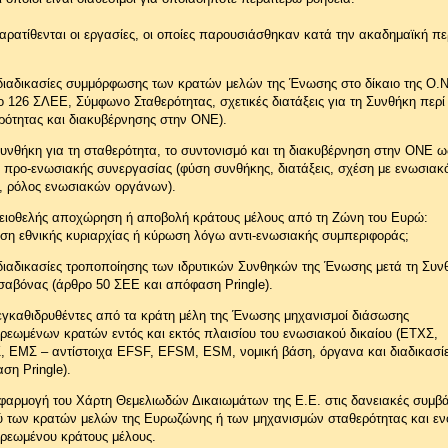
ρατίθενται οι εργασίες, οι οποίες παρουσιάσθηκαν κατά την ακαδημαϊκή πε
 διαδικασίες συμμόρφωσης των κρατών μελών της Ένωσης στο δίκαιο της Ο.Ν
ο 126 ΣΛΕΕ, Σύμφωνο Σταθερότητας, σχετικές διατάξεις για τη Συνθήκη περί
ρότητας και διακυβέρνησης στην ΟΝΕ).
Συνθήκη για τη σταθερότητα, το συντονισμό και τη διακυβέρνηση στην ΟΝΕ ω
 προ-ενωσιακής συνεργασίας (φύση συνθήκης, διατάξεις, σχέση με ενωσιακ
ο, ρόλος ενωσιακών οργάνων).
κειοθελής αποχώρηση ή αποβολή κράτους μέλους από τη Ζώνη του Ευρώ:
ση εθνικής κυριαρχίας ή κύρωση λόγω αντι-ενωσιακής συμπεριφοράς;
 διαδικασίες τροποποίησης των ιδρυτικών Συνθηκών της Ένωσης μετά τη Συν
ισαβόνας (άρθρο 50 ΣΕΕ και απόφαση Pringle).
 εγκαθιδρυθέντες από τα κράτη μέλη της Ένωσης μηχανισμοί διάσωσης
ρεωμένων κρατών εντός και εκτός πλαισίου του ενωσιακού δικαίου (ΕΤΧΣ,
 ΕΜΣ – αντίστοιχα EFSF, EFSM, ESM, νομική βάση, όργανα και διαδικασίε
ση Pringle).
εφαρμογή του Χάρτη Θεμελιωδών Δικαιωμάτων της Ε.Ε. στις δανειακές συμβά
ύ των κρατών μελών της Ευρωζώνης ή των μηχανισμών σταθερότητας και εν
ρεωμένου κράτους μέλους.