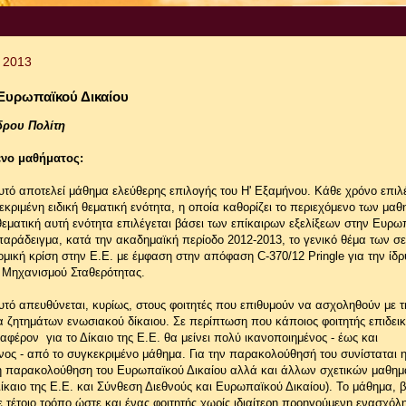
υ 2013
 Ευρωπαϊκού Δικαίου
δρου Πολίτη
ενο μαθήματος:
τό αποτελεί μάθημα ελεύθερης επιλογής του Η' Εξαμήνου. Κάθε χρόνο επιλ
κριμένη ειδική θεματική ενότητα, η οποία καθορίζει το περιεχόμενο των μα
εματική αυτή ενότητα επιλέγεται βάσει των επίκαιρων εξελίξεων στην Ευρω
αράδειγμα, κατά την ακαδημαϊκή περίοδο 2012-2013, το γενικό θέμα των σ
ομική κρίση στην Ε.Ε. με έμφαση στην απόφαση C-370/12 Pringle για την ίδρ
Μηχανισμού Σταθερότητας.
τό απευθύνεται, κυρίως, στους φοιτητές που επιθυμούν να ασχοληθούν με τη
 ζητημάτων ενωσιακού δίκαιου. Σε περίπτωση που κάποιος φοιτητής επιδεικ
διαφέρον για το Δίκαιο της Ε.Ε. θα μείνει πολύ ικανοποιημένος - έως και
ος - από το συγκεκριμένο μάθημα. Για την παρακολούθησή του συνίσταται 
 παρακολούθηση του Ευρωπαϊκού Δικαίου αλλά και άλλων σχετικών μαθημ
ίκαιο της Ε.Ε. και Σύνθεση Διεθνούς και Ευρωπαϊκού Δικαίου). Το μάθημα, β
ε τέτοιο τρόπο ώστε και ένας φοιτητής χωρίς ιδιαίτερη προηγούμενη ενασχόλ