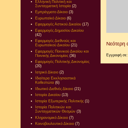
Ελληνική Πολιτική και
Συνταγματική Ιστορία
(2)
Εμπράγματο Δίκαιο
(3)
Ευρωπαϊκό Δίκαιο
(6)
Εφαρμογές Αστικού Δικαίου
(17)
Εφαρμογές Δημοσίου Δικαίου
(42)
Εφαρμογές Διεθνούς και
Νεότερη 
Ευρωπαϊκού Δικαίου
(21)
Εφαρμογές Ποινικού Δικαίου και
Εγγραφή σε
Ποινικής Δικονομίας
(36)
Εφαρμογές Πολιτικής Δικονομίας
(20)
Ιατρικό Δίκαιο
(2)
Ιδιαίτερα Εκκλησιαστικά
Καθεστώτα
(6)
Ιδιωτικό Διεθνές Δίκαιο
(21)
Ιστορία Δικαίου
(13)
Ιστορία Εξωτερικής Πολιτικής
(1)
Ιστορία Πολιτικών και
Συνταγματικών Θεσμών
(3)
Κληρονομικό Δίκαιο
(7)
Κοινοβουλευτικό Δίκαιο
(7)