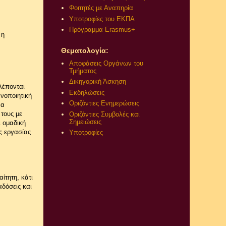
Φοιτητές με Αναπηρία
Υποτροφίες του ΕΚΠΑ
Πρόγραμμα Erasmus+
 η
Θεματολογία:
Αποφάσεις Οργάνων του
Τμήματος
Δικηγορική Άσκηση
λέπονται
Εκδηλώσεις
ανοποιητική
Οριζόντιες Ενημερώσεις
να
 τους με
Οριζόντιες Συμβολές και
Σημειώσεις
ι ομαδική
ς εργασίας
Υποτροφίες
ίτητη, κάτι
αδόσεις και