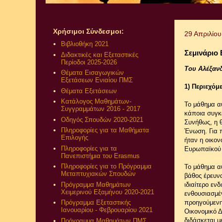
Χρήσιμοι Σύνδεσμοι:
29 Απριλίο
Βιβλιοθήκη 2021
Σεμινάριο
Διδακτικές και Εξεταστικές
Περίοδοι 2025-2026
Του Αλέξαν
Θέματα Εισαγωγικών
Εξετάσεων Ενιαίου ΠΜΣ
1) Περιεχόμ
Θέματα Εξετάσεων
Κατάλογος Μαθημάτων-
Το μάθημα αυ
Συγγραμμάτων 2016 - 2017
κάποια συγκε
Οδηγός Σπουδών 2020-2021
Συνήθως, η θ
Πληροφορίες για τα Μαθήματα
Ένωση. Για π
Επιλογής
ήταν η οικον
Πληροφορίες για τα
Ευρωπαϊκού 
Πανεπιστήμια του Erasmus
Πληροφορίες για το Πρόγραμμα
Το μάθημα αυ
Μεταπτυχιακών Σπουδών
βάθος έρευνα
Πρόγραμμα Μαθημάτων
ιδιαίτερο εν
Χειμερινού Εξαμήνου 2020-2021
ενθουσιασμέν
προηγούμενη
Πρόγραμμα Εξεταστικής
Ιανουαρίου - Φεβρουαρίου 2021
Οικονομικό Δ
διδάσκεται μ
Πρόγραμμα Μαθημάτων ΠΜΣ