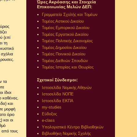
Ώρες Ακρόασης και Στοιχεία
Επικοινωνίας Μελών ΔΕΠ:
Γραμματεία Σχολής και Τομέων
Τομέας Αστικού Δικαίου
ύριος
Τομέας Εμπορικού Δικαίου
άζει
Τομέας Εργατικού Δικαίου
ύ (επί
Τομέας Πολιτικής Δικονομίας
ι τη
Τομέας Δημοσίου Δικαίου
λκυστικό
 σχόλια
Τομέας Ποινικού Δικαίου
έρουσες.
Τομέας Διεθνών Σπουδών
Τομέας Ιστορίας και Θεωρίας
Σχετικοί Σύνδεσμοι:
ν τα
οτε
Ιστοσελίδα Νομικής Αθηνών
 ίδιοι
Ιστοσελίδα ΝΟΠΕ
ο καθένας.
Ιστοσελίδα ΕΚΠΑ
δα) και
my-studies
σε μορφή
Εύδοξος
ατο όριο
) και οι
e-class
θμό
Υπολογιστικό Κέντρο Βιβλιοθηκών
α από τους
Βιβλιοθήκη Νομικής Σχολής