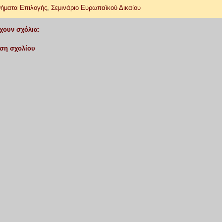
ήματα Επιλογής
,
Σεμινάριο Ευρωπαϊκού Δικαίου
χουν σχόλια:
ση σχολίου