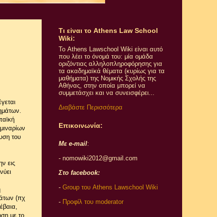
Τι εiναι το Athens Law School
Wiki:
Το Athens Lawschool Wiki είναι αυτό
που λέει το όνομά του: μία ομάδα
οριζόντιας αλληλοπληροφόρησης για
τα ακαδημαϊκά θέματα (κυρίως για τα
μαθήματα) της Νομικής Σχολής της
Αθήνας, στην οποία μπορεί να
συμμετάσχει και να συνεισφέρει...
έγεται
Διαβάστε Περισσότερα
θημάτων.
παϊκή
Επικοινωνία:
εμιναρίων
υση του
Με e-mail
:
- nomowiki2012@gmail.com
ν εις
νύει
Στο facebook:
-
Group του Athens Lawschool Wiki
η
άτων (πχ
-
Προφίλ του moderator
έβαια,
ηση με το