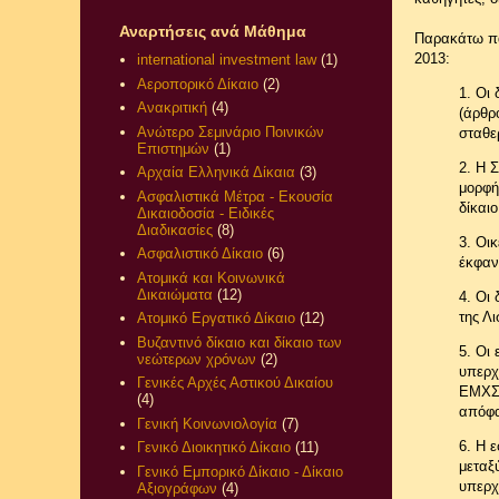
Αναρτήσεις ανά Μάθημα
Παρακάτω πα
2013:
international investment law
(1)
Αεροπορικό Δίκαιο
(2)
1. Οι
Ανακριτική
(4)
(άρθρ
Ανώτερο Σεμινάριο Ποινικών
σταθε
Επιστημών
(1)
2. Η 
Αρχαία Ελληνικά Δίκαια
(3)
μορφή
Ασφαλιστικά Μέτρα - Εκουσία
δίκαι
Δικαιοδοσία - Ειδικές
Διαδικασίες
(8)
3. Οι
Ασφαλιστικό Δίκαιο
(6)
έκφαν
Ατομικά και Κοινωνικά
Δικαιώματα
(12)
4. Οι
της Λ
Ατομικό Εργατικό Δίκαιο
(12)
Βυζαντινό δίκαιο και δίκαιο των
5. Οι
νεώτερων χρόνων
(2)
υπερχ
Γενικές Αρχές Αστικού Δικαίου
ΕΜΧΣ,
(4)
απόφα
Γενική Κοινωνιολογία
(7)
6. Η 
Γενικό Διοικητικό Δίκαιο
(11)
μεταξ
Γενικό Εμπορικό Δίκαιο - Δίκαιο
υπερχ
Αξιογράφων
(4)