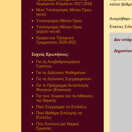
Χειμερινού Εξαμήνου 2017-2018
καλού βαθμο
Νέος Υπολογισμός Μέσου Όρου
(ects)
Αναρτήθηκε
Υπολογισμός Μέσου Όρου
Ετικέτες
Ειδ
Υπολογισμός Μέσου Όρου
(αρχείο excel)
Ωράριο και Τηλέφωνα
Δεν υπάρ
Γραμματείας 2020-2021
Δημοσίευ
Συχνές Ερωτήσεις:
Για τις Αναβαθμολογήσεις
Γραπτών
Για τις Δηλώσεις Μαθημάτων
Για τις Δηλώσεις Συγγραμμάτων
Για το Πρόγραμμα Ανταλλαγής
Φοιτητών (Erasmus)
Για τους Χώρους και τις Αίθουσες
της Νομικής
Ποιο Σύγγραμμα να Επιλέξω;
Ποιό Μάθημα Επιλογής να
Επιλέξω;
Πώς Εκπονώ μια Νομική
Εργασία;