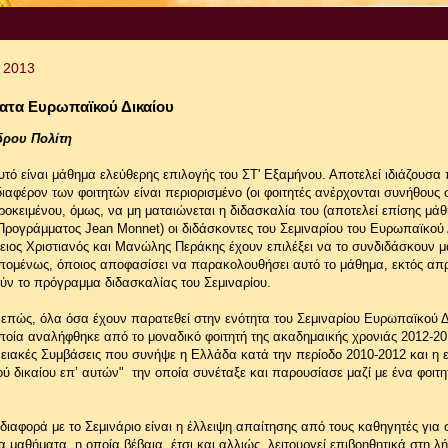
υ 2013
ματα Ευρωπαϊκού Δικαίου
δρου Πολίτη
τό είναι μάθημα ελεύθερης επιλογής του ΣΤ' Εξαμήνου. Αποτελεί ιδιάζουσα
ιαφέρον των φοιτητών είναι περιορισμένο (οι φοιτητές ανέρχονται συνήθους 
Προκειμένου, όμως, να μη ματαιώνεται η διδασκαλία του (αποτελεί επίσης μά
Προγράμματος Jean Monnet) οι διδάσκοντες του Σεμιναρίου του Ευρωπαϊκού 
ειος Χριστιανός και Μανώλης Περάκης έχουν επιλέξει να το συνδιδάσκουν μα
Επομένως, όποιος αποφασίσει να παρακολουθήσει αυτό το μάθημα, εκτός απ
ύν το πρόγραμμα διδασκαλίας του Σεμιναρίου.
νεπώς, όλα όσα έχουν παρατεθεί στην ενότητα του Σεμιναρίου Ευρωπαϊκού Δ
ποία αναλήφθηκε από το μοναδικό φοιτητή της ακαδημαικής χρονιάς 2012-201
νειακές Συμβάσεις που συνήψε η Ελλάδα κατά την περίοδο 2010-2012 και η
ύ δικαίου επ’ αυτών" την οποία συνέταξε και παρουσίασε μαζί με ένα φοιτη
διαφορά με το Σεμινάριο είναι η έλλειψη απαίτησης από τους καθηγητές για
 μαθήματα, η οποία βέβαια, έτσι και αλλιώς, λειτουργεί επιβοηθητικά στη λ