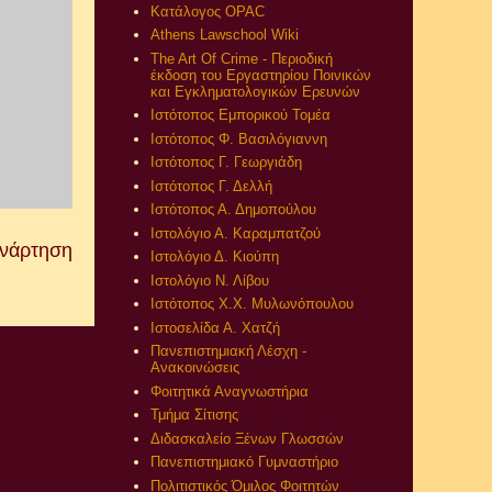
Κατάλογος OPAC
Athens Lawschool Wiki
The Art Of Crime - Περιοδική
έκδοση του Εργαστηρίου Ποινικών
και Εγκληματολογικών Ερευνών
Ιστότοπος Εμπορικού Τομέα
Ιστότοπος Φ. Βασιλόγιαννη
Ιστότοπος Γ. Γεωργιάδη
Ιστότοπος Γ. Δελλή
Ιστότοπος Α. Δημοπούλου
Ιστολόγιο Α. Καραμπατζού
Ανάρτηση
Ιστολόγιο Δ. Κιούπη
Ιστολόγιο Ν. Λίβου
Ιστότοπος Χ.Χ. Μυλωνόπουλου
Ιστοσελίδα Α. Χατζή
Πανεπιστημιακή Λέσχη -
Ανακοινώσεις
Φοιτητικά Αναγνωστήρια
Τμήμα Σίτισης
Διδασκαλείο Ξένων Γλωσσών
Πανεπιστημιακό Γυμναστήριο
Πολιτιστικός Όμιλος Φοιτητών