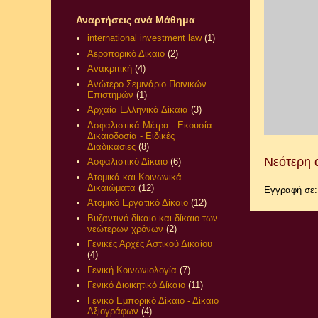
Αναρτήσεις ανά Μάθημα
international investment law
(1)
Αεροπορικό Δίκαιο
(2)
Ανακριτική
(4)
Ανώτερο Σεμινάριο Ποινικών
Επιστημών
(1)
Αρχαία Ελληνικά Δίκαια
(3)
Ασφαλιστικά Μέτρα - Εκουσία
Δικαιοδοσία - Ειδικές
Διαδικασίες
(8)
Νεότερη 
Ασφαλιστικό Δίκαιο
(6)
Ατομικά και Κοινωνικά
Δικαιώματα
(12)
Εγγραφή σε
Ατομικό Εργατικό Δίκαιο
(12)
Βυζαντινό δίκαιο και δίκαιο των
νεώτερων χρόνων
(2)
Γενικές Αρχές Αστικού Δικαίου
(4)
Γενική Κοινωνιολογία
(7)
Γενικό Διοικητικό Δίκαιο
(11)
Γενικό Εμπορικό Δίκαιο - Δίκαιο
Αξιογράφων
(4)