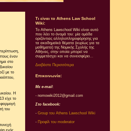
Τι εiναι το Athens Law School
Wiki:
Το Athens Lawschool Wiki είναι αυτό
που λέει το όνομά του: μία ομάδα
οριζόντιας αλληλοπληροφόρησης για
τα ακαδημαϊκά θέματα (κυρίως για τα
μαθήματα) της Νομικής Σχολής της
 περίπτωση,
Αθήνας, στην οποία μπορεί να
συμμετάσχει και να συνεισφέρει...
στους έναν
θημα στο
Διαβάστε Περισσότερα
Δικαίου
ζί με το
Επικοινωνία:
ροόπτου,
Με e-mail
:
ικαίου. Η
- nomowiki2012@gmail.com
3 είχε το
 εφαρμογή
Στο facebook:
τή του
-
Group του Athens Lawschool Wiki
-
Προφίλ του moderator
 συνεχή
ήψη ενός