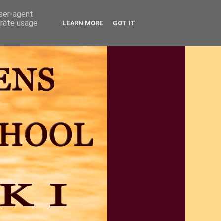
user-agent
erate usage
LEARN MORE
GOT IT