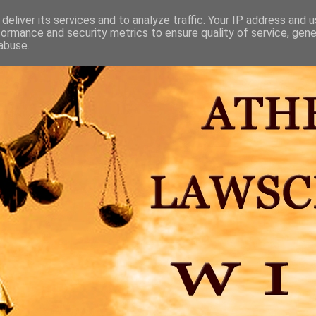
deliver its services and to analyze traffic. Your IP address and 
formance and security metrics to ensure quality of service, gen
abuse.