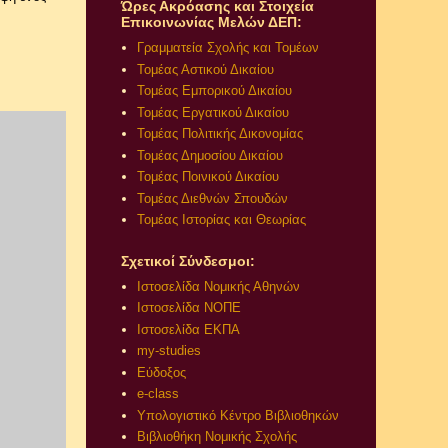
Ώρες Ακρόασης και Στοιχεία
Επικοινωνίας Μελών ΔΕΠ:
Γραμματεία Σχολής και Τομέων
Τομέας Αστικού Δικαίου
Τομέας Εμπορικού Δικαίου
Τομέας Εργατικού Δικαίου
Τομέας Πολιτικής Δικονομίας
Τομέας Δημοσίου Δικαίου
Τομέας Ποινικού Δικαίου
Τομέας Διεθνών Σπουδών
Τομέας Ιστορίας και Θεωρίας
Σχετικοί Σύνδεσμοι:
Ιστοσελίδα Νομικής Αθηνών
Ιστοσελίδα ΝΟΠΕ
Ιστοσελίδα ΕΚΠΑ
my-studies
Εύδοξος
e-class
Υπολογιστικό Κέντρο Βιβλιοθηκών
Βιβλιοθήκη Νομικής Σχολής