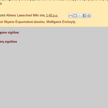
ύ.
 από
Athens Lawschool Wiki
στις
1:42 μ.μ.
ικά Θέματα Ευρωπαϊκού Δικαίου
,
Μαθήματα Επιλογής
χουν σχόλια:
ση σχολίου