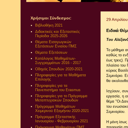
Χρήσιμοι Σύνδεσμοι:
29 Απριλίο
Βιβλιοθήκη 2021
Ειδικά Θέ
Διδακτικές και Εξεταστικές
Περίοδοι 2025-2026
Του Αλέξαν
Θέματα Εισαγωγικών
Εξετάσεων Ενιαίου ΠΜΣ
Το μάθημα αυ
Θέματα Εξετάσεων
καθώς το ενδ
Κατάλογος Μαθημάτων-
έως τρεις). 
Συγγραμμάτων 2016 - 2017
πλαίσιο του 
Οδηγός Σπουδών 2020-2021
κύριος Βασίλ
Πληροφορίες για τα Μαθήματα
Σεμινάριο. 
Επιλογής
θα ακολουθο
Πληροφορίες για τα
Πανεπιστήμια του Erasmus
Ισχύουν, συ
Πληροφορίες για το Πρόγραμμα
εργασία, η ο
Μεταπτυχιακών Σπουδών
θέμα "Οι Δα
Πρόγραμμα Μαθημάτων
του ενωσιακο
Χειμερινού Εξαμήνου 2020-2021
Σεμιναρίου.
Πρόγραμμα Εξεταστικής
Ιανουαρίου - Φεβρουαρίου 2021
Η μόνη ίσως 
παρουσία στα
Πρόγραμμα Μαθημάτων ΠΜΣ