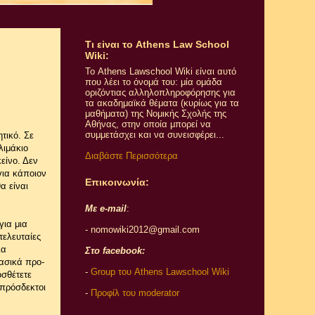
Τι εiναι το Athens Law School
Wiki:
Το Athens Lawschool Wiki είναι αυτό
που λέει το όνομά του: μία ομάδα
οριζόντιας αλληλοπληροφόρησης για
τα ακαδημαϊκά θέματα (κυρίως για τα
μαθήματα) της Νομικής Σχολής της
Αθήνας, στην οποία μπορεί να
συμμετάσχει και να συνεισφέρει...
τικό. Σε
λιμάκιο
Διαβάστε Περισσότερα
είνο. Δεν
για κάποιον
Επικοινωνία:
α είναι
Με e-mail
:
για μια
- nomowiki2012@gmail.com
τελευταίες
ια
Στο facebook:
ασικά προ-
-
Group του Athens Lawschool Wiki
οσθέτετε
υπρόσδεκτοι
-
Προφίλ του moderator