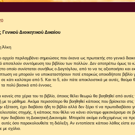
20
 Γενικού Διοικητικού Δικαίου
η Άλκη
αρχείο περιλαμβάνει σημειώσεις που έκανα ως πρωτοετής στο γενικό διοικη
ό αποτελούν συντόμευση του βιβλίου των πολλών. Δεν αποτρέπω όμως το κ
στο οποίο συνίσταται συνήθως ο Δαγτόγλου, από το να τις αξιοποιήσει και εκ
ίπτωση να μπορούν να υποκαταστήσουν ποτέ επαρκώς οποιοδήποτε βιβλίο 
 σε κάτι καλύτερο από 5. Και το 5, εάν πάτε αποκλειστικά με αυτές, θαύμα θ
 τα πολύ βασικά από έννοιες.
ι κανείς στα χέρια του το βιβλίο, όποιος θέλει θεωρώ θα βοηθηθεί από αυτές 
με το μάθημα. Ακόμα περισσότερο θα βοηθηθεί κάποιος που βρίσκεται στις 
ην εξέταση, έχει διαβάσει ήδη το βιβλίο αλλά δεν ξέρει τί να πρωτοδιαβάσει γ
λευταίας στιγμής, ή κάποιος που θέλει να κάνει σύντομο φρεσκάρισμα σε β
πριν διαβάσει τη Διοικητική Δικονομία. Μπορείτε ακόμα ενδεχομένως να πρ
αυτές όσο παρακολουθείτε τη διάλεξη. Αν εντοπίσετε κάποιο λάθος είστε ε
ε με σχόλιο.