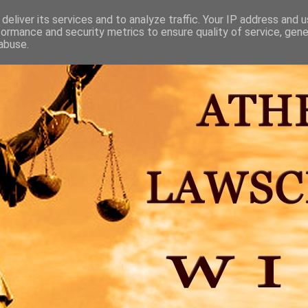
deliver its services and to analyze traffic. Your IP address and 
formance and security metrics to ensure quality of service, gen
abuse.