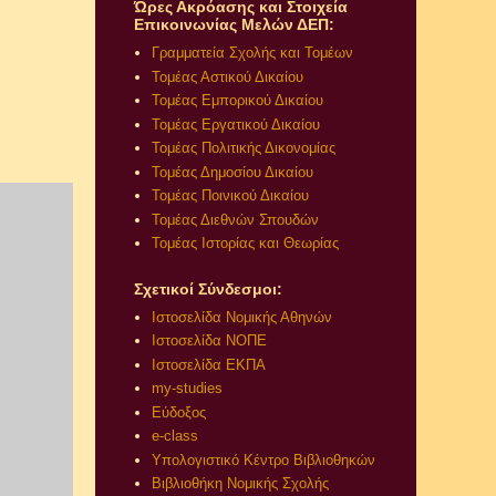
Ώρες Ακρόασης και Στοιχεία
Επικοινωνίας Μελών ΔΕΠ:
Γραμματεία Σχολής και Τομέων
Τομέας Αστικού Δικαίου
Τομέας Εμπορικού Δικαίου
Τομέας Εργατικού Δικαίου
Τομέας Πολιτικής Δικονομίας
Τομέας Δημοσίου Δικαίου
Τομέας Ποινικού Δικαίου
Τομέας Διεθνών Σπουδών
Τομέας Ιστορίας και Θεωρίας
Σχετικοί Σύνδεσμοι:
Ιστοσελίδα Νομικής Αθηνών
Ιστοσελίδα ΝΟΠΕ
Ιστοσελίδα ΕΚΠΑ
my-studies
Εύδοξος
e-class
Υπολογιστικό Κέντρο Βιβλιοθηκών
Βιβλιοθήκη Νομικής Σχολής