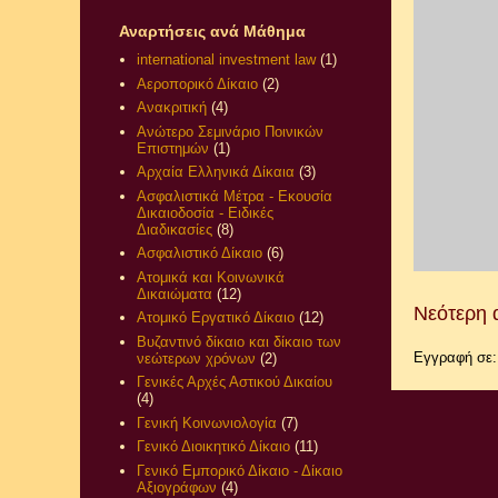
Αναρτήσεις ανά Μάθημα
international investment law
(1)
Αεροπορικό Δίκαιο
(2)
Ανακριτική
(4)
Ανώτερο Σεμινάριο Ποινικών
Επιστημών
(1)
Αρχαία Ελληνικά Δίκαια
(3)
Ασφαλιστικά Μέτρα - Εκουσία
Δικαιοδοσία - Ειδικές
Διαδικασίες
(8)
Ασφαλιστικό Δίκαιο
(6)
Ατομικά και Κοινωνικά
Δικαιώματα
(12)
Νεότερη 
Ατομικό Εργατικό Δίκαιο
(12)
Βυζαντινό δίκαιο και δίκαιο των
Εγγραφή σε
νεώτερων χρόνων
(2)
Γενικές Αρχές Αστικού Δικαίου
(4)
Γενική Κοινωνιολογία
(7)
Γενικό Διοικητικό Δίκαιο
(11)
Γενικό Εμπορικό Δίκαιο - Δίκαιο
Αξιογράφων
(4)