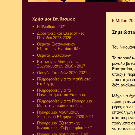
Χρήσιμοι Σύνδεσμοι:
5 Μαΐου 20
Βιβλιοθήκη 2021
Σημειώσεις
Διδακτικές και Εξεταστικές
Περίοδοι 2025-2026
Θέματα Εισαγωγικών
Του Νικομάν
Εξετάσεων Ενιαίου ΠΜΣ
Θέματα Εξετάσεων
Το παρακάτω 
Κατάλογος Μαθημάτων-
μεγάλο βαθμ
Συγγραμμάτων 2016 - 2017
Ευστρατίου, 
Οδηγός Σπουδών 2020-2021
υπάρχει περ
Πληροφορίες για τα Μαθήματα
που στοχεύει
Επιλογής
διότι αναλύω
Πληροφορίες για τα
Πανεπιστήμια του Erasmus
Μέχρι να έχε
Πληροφορίες για το Πρόγραμμα
πρώτη επαφή 
Μεταπτυχιακών Σπουδών
μέρες πριν τ
Πρόγραμμα Μαθημάτων
επανάληψη τε
Χειμερινού Εξαμήνου 2020-2021
απαιτούμενα 
πράγματα σε 
Πρόγραμμα Εξεταστικής
Ιανουαρίου - Φεβρουαρίου 2021
να το τονίσετ
Πρόγραμμα Μαθημάτων ΠΜΣ