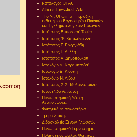
Κατάλογος OPAC
Athens Lawschool Wiki
The Art Of Crime - Περιοδική
έκδοση του Εργαστηρίου Ποινικών
και Εγκληματολογικών Ερευνών
Ιστότοπος Εμπορικού Τομέα
Ιστότοπος Φ. Βασιλόγιαννη
Ιστότοπος Γ. Γεωργιάδη
Ιστότοπος Γ. Δελλή
Ιστότοπος Α. Δημοπούλου
Ιστολόγιο Α. Καραμπατζού
Ιστολόγιο Δ. Κιούπη
Ιστολόγιο Ν. Λίβου
Ιστότοπος Χ.Χ. Μυλωνόπουλου
Ανάρτηση
Ιστοσελίδα Α. Χατζή
Πανεπιστημιακή Λέσχη -
Ανακοινώσεις
Φοιτητικά Αναγνωστήρια
Τμήμα Σίτισης
Διδασκαλείο Ξένων Γλωσσών
Πανεπιστημιακό Γυμναστήριο
Πολιτιστικός Όμιλος Φοιτητών