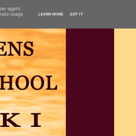
user-agent
erate usage
LEARN MORE
GOT IT