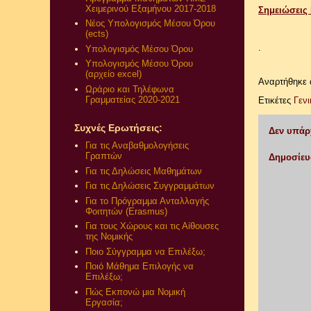
Χειμερινού Εξαμήνου 2017-2018
Σημειώσεις 
Νέος Υπολογισμός Μέσου Όρου
(ects)
.
Υπολογισμός Μέσου Όρου
Υπολογισμός Μέσου Όρου
(αρχείο excel)
Αναρτήθηκε
Ωράριο και Τηλέφωνα
Γραμματείας 2020-2021
Ετικέτες
Γενι
Συχνές Ερωτήσεις:
Δεν υπάρ
Για τις Αναβαθμολογήσεις
Γραπτών
Δημοσίευ
Για τις Δηλώσεις Μαθημάτων
Για τις Δηλώσεις Συγγραμμάτων
Για το Πρόγραμμα Ανταλλαγής
Φοιτητών (Erasmus)
Για τους Χώρους και τις Αίθουσες
της Νομικής
Ποιο Σύγγραμμα να Επιλέξω;
Ποιό Μάθημα Επιλογής να
Επιλέξω;
Πώς Εκπονώ μια Νομική
Εργασία;