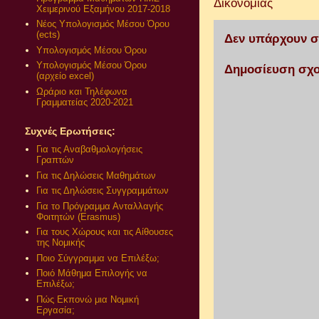
Δικονομίας
Χειμερινού Εξαμήνου 2017-2018
Νέος Υπολογισμός Μέσου Όρου
(ects)
Δεν υπάρχουν σ
Υπολογισμός Μέσου Όρου
Υπολογισμός Μέσου Όρου
Δημοσίευση σχο
(αρχείο excel)
Ωράριο και Τηλέφωνα
Γραμματείας 2020-2021
Συχνές Ερωτήσεις:
Για τις Αναβαθμολογήσεις
Γραπτών
Για τις Δηλώσεις Μαθημάτων
Για τις Δηλώσεις Συγγραμμάτων
Για το Πρόγραμμα Ανταλλαγής
Φοιτητών (Erasmus)
Για τους Χώρους και τις Αίθουσες
της Νομικής
Ποιο Σύγγραμμα να Επιλέξω;
Ποιό Μάθημα Επιλογής να
Επιλέξω;
Πώς Εκπονώ μια Νομική
Εργασία;