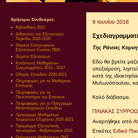
Χρήσιμοι Σύνδεσμοι:
9 Ιουνίου 2018
Βιβλιοθήκη 2021
Διδακτικές και Εξεταστικές
Σχεδιαγραμματ
Περίοδοι 2025-2026
Θέματα Εισαγωγικών
Της Ράνιας Κομνη
Εξετάσεων Ενιαίου ΠΜΣ
Θέματα Εξετάσεων
Εδώ θα βρείτε μαζ
Κατάλογος Μαθημάτων-
Συγγραμμάτων 2016 - 2017
υπεξαίρεση, ληστε
Οδηγός Σπουδών 2020-2021
κατά της ιδιοκτησί
Πληροφορίες για τα Μαθήματα
Μυλωνόπουλου, κατ
Επιλογής
Πληροφορίες για τα
Καλό διάβασμα.
Πανεπιστήμια του Erasmus
Πληροφορίες για το Πρόγραμμα
Μεταπτυχιακών Σπουδών
ΠΙΝΑΚΑΣ ΣΥΡΡΟ
Πρόγραμμα Μαθημάτων
Χειμερινού Εξαμήνου 2020-2021
Αναρτήθηκε από
A
Πρόγραμμα Εξεταστικής
Ετικέτες
Ειδικό Ποι
Ιανουαρίου - Φεβρουαρίου 2021
Πρόγραμμα Μαθημάτων ΠΜΣ