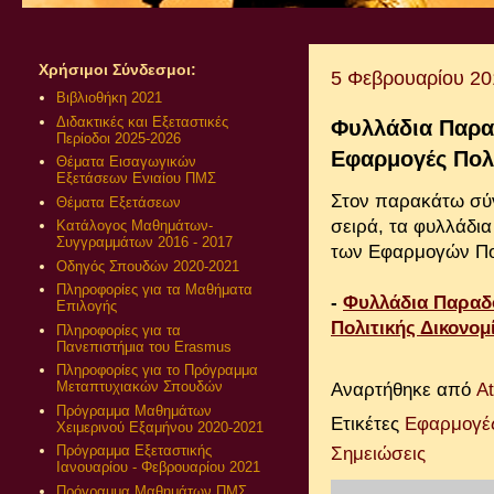
Χρήσιμοι Σύνδεσμοι:
5 Φεβρουαρίου 20
Βιβλιοθήκη 2021
Διδακτικές και Εξεταστικές
Φυλλάδια Παρα
Περίοδοι 2025-2026
Εφαρμογές Πολι
Θέματα Εισαγωγικών
Εξετάσεων Ενιαίου ΠΜΣ
Στον παρακάτω σύν
Θέματα Εξετάσεων
σειρά,
τα φυλλάδια 
Κατάλογος Μαθημάτων-
Συγγραμμάτων 2016 - 2017
τ
ων
Εφαρμογ
ών
Πο
Οδηγός Σπουδών 2020-2021
Πληροφορίες για τα Μαθήματα
-
Φυλλάδια Παραδ
Επιλογής
Πολιτικής Δικονομ
Πληροφορίες για τα
Πανεπιστήμια του Erasmus
Πληροφορίες για το Πρόγραμμα
Μεταπτυχιακών Σπουδών
Αναρτήθηκε από
A
Πρόγραμμα Μαθημάτων
Ετικέτες
Εφαρμογές
Χειμερινού Εξαμήνου 2020-2021
Πρόγραμμα Εξεταστικής
Σημειώσεις
Ιανουαρίου - Φεβρουαρίου 2021
Πρόγραμμα Μαθημάτων ΠΜΣ