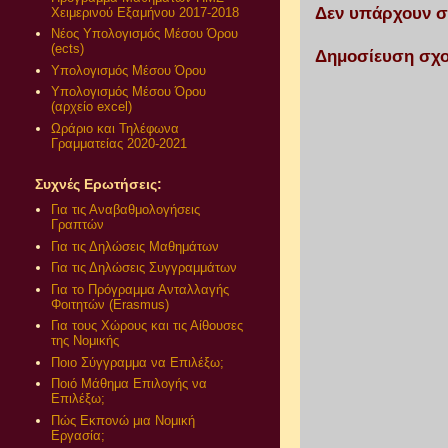
Δεν υπάρχουν σ
Χειμερινού Εξαμήνου 2017-2018
Νέος Υπολογισμός Μέσου Όρου
(ects)
Δημοσίευση σχο
Υπολογισμός Μέσου Όρου
Υπολογισμός Μέσου Όρου
(αρχείο excel)
Ωράριο και Τηλέφωνα
Γραμματείας 2020-2021
Συχνές Ερωτήσεις:
Για τις Αναβαθμολογήσεις
Γραπτών
Για τις Δηλώσεις Μαθημάτων
Για τις Δηλώσεις Συγγραμμάτων
Για το Πρόγραμμα Ανταλλαγής
Φοιτητών (Erasmus)
Για τους Χώρους και τις Αίθουσες
της Νομικής
Ποιο Σύγγραμμα να Επιλέξω;
Ποιό Μάθημα Επιλογής να
Επιλέξω;
Πώς Εκπονώ μια Νομική
Εργασία;