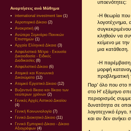
υποενότητες:
Αναρτήσεις ανά Μάθημα
-Η θεωρία που 
international investment law
(1)
λογοτέχνημα, α
Αεροπορικό Δίκαιο
(2)
Ανακριτική
(4)
συγκεκριμένους
Ανώτερο Σεμινάριο Ποινικών
κληθούν να συ
Επιστημών
(1)
κείμενο με την
Αρχαία Ελληνικά Δίκαια
(3)
μια κατάθεση.
Ασφαλιστικά Μέτρα - Εκουσία
Δικαιοδοσία - Ειδικές
Διαδικασίες
(8)
-Η παρέμβαση τ
Ασφαλιστικό Δίκαιο
(6)
μορφή καταναγ
Ατομικά και Κοινωνικά
προβληματική τ
Δικαιώματα
(12)
Ατομικό Εργατικό Δίκαιο
(12)
Παρ' όλο που στο 
Βυζαντινό δίκαιο και δίκαιο των
στο Η' εξάμηνο σπ
νεώτερων χρόνων
(2)
περιορισμός συμμετ
Γενικές Αρχές Αστικού Δικαίου
δυνατότητα σε οποι
(4)
λογοτεχνικό έργο, 
Γενική Κοινωνιολογία
(7)
Γενικό Διοικητικό Δίκαιο
(11)
και αν δεν ανήκει 
Γενικό Εμπορικό Δίκαιο - Δίκαιο
Αξιογράφων
(4)