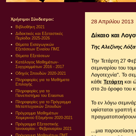
Χρήσιμοι Σύνδεσμοι:
28 Απριλίου 2013
Βιβλιοθήκη 2021
Διδακτικές και Εξεταστικές
Δίκαιο και Λογο
Περίοδοι 2025-2026
Θέματα Εισαγωγικών
Της Αλεζίνης Λόξα
Εξετάσεων Ενιαίου ΠΜΣ
Θέματα Εξετάσεων
Την Τετάρτη 27 Φε
Κατάλογος Μαθημάτων-
Συγγραμμάτων 2016 - 2017
σεμιναρίου του τομ
Οδηγός Σπουδών 2020-2021
Λογοτεχνία". Το σε
Πληροφορίες για τα Μαθήματα
κάθε
Τετάρτη
και 
Επιλογής
στο 2ο όροφο του 
Πληροφορίες για τα
Πανεπιστήμια του Erasmus
Πληροφορίες για το Πρόγραμμα
Το εν λόγω σεμινά
Μεταπτυχιακών Σπουδών
υφίσταται γραπτή ε
Πρόγραμμα Μαθημάτων
πραγματοποιήσουν.
Χειμερινού Εξαμήνου 2020-2021
Πρόγραμμα Εξεταστικής
Ιανουαρίου - Φεβρουαρίου 2021
...μια παρουσίαση
Πρόγραμμα Μαθημάτων ΠΜΣ