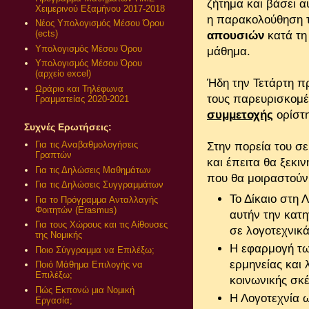
ζήτημα και βάσει 
Χειμερινού Εξαμήνου 2017-2018
η παρακολούθηση τ
Νέος Υπολογισμός Μέσου Όρου
(ects)
απουσιών
κατά τη 
Υπολογισμός Μέσου Όρου
μάθημα.
Υπολογισμός Μέσου Όρου
(αρχείο excel)
Ήδη την Τετάρτη 
Ωράριο και Τηλέφωνα
τους παρευρισκομέ
Γραμματείας 2020-2021
συμμετοχής
ορίστ
Συχνές Ερωτήσεις:
Για τις Αναβαθμολογήσεις
Στην πορεία του σε
Γραπτών
και έπειτα θα ξεκι
Για τις Δηλώσεις Μαθημάτων
που θα μοιραστούν 
Για τις Δηλώσεις Συγγραμμάτων
Το Δίκαιο στη 
Για το Πρόγραμμα Ανταλλαγής
Φοιτητών (Erasmus)
αυτήν την κατη
Για τους Χώρους και τις Αίθουσες
σε λογοτεχνικά
της Νομικής
Η εφαρμογή τω
Ποιο Σύγγραμμα να Επιλέξω;
ερμηνείας και 
Ποιό Μάθημα Επιλογής να
Επιλέξω;
κοινωνικής σκέ
Πώς Εκπονώ μια Νομική
Η Λογοτεχνία ω
Εργασία;