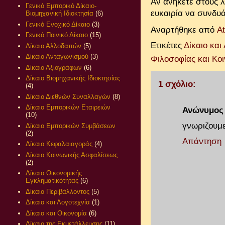
Αν ανήκετε στους λ
Γενικό Εμπορικό Δίκαιο-
ευκαιρία να συνδυά
Βιομηχανική Ιδιοκτησία
(6)
Γενικό Ενοχικό Δίκαιο
(3)
Αναρτήθηκε από
A
Γενικό Ποινικό Δίκαιο
(15)
Ετικέτες
Δίκαιο και
Δίκαιο Αλλοδαπών
(5)
Δίκαιο Ανταγωνισμού
(3)
Φιλοσοφίας και Κοι
Δίκαιο Αξιογράφων
(6)
Δίκαιο Βιομηχανικής Ιδιοκτησίας
1 σχόλιο:
(4)
Δίκαιο Διεθνών Συναλλαγών
(8)
Δίκαιο Εμπορικών Εταιρειών
Ανώνυμος
(10)
γνωριζουμε
Δίκαιο Εμπορικών Συμβάσεων
(2)
Απάντηση
Δίκαιο Κεφαλαιαγοράς
(4)
Δίκαιο Κοινωνικής Ασφαλίσεως
(2)
Δίκαιο Οικονομικής
Εγκληματικότητας
(6)
Δίκαιο Περιβάλλοντος
(5)
Δίκαιο και Λογοτεχνία
(1)
Δίκαιο και Οικονομία
(6)
Δίκαιο της Εκμετάλλευσης
(11)