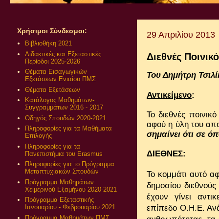
Χρήσιμοι Σύνδεσμοι:
29 Απριλίου 2013
Βιβλιοθήκη 2021
Διδακτικές και Εξεταστικές
Διεθνές Ποινικό
Περίοδοι 2025-2026
Θέματα Εισαγωγικών
Του Δημήτρη Τσιλί
Εξετάσεων Ενιαίου ΠΜΣ
Θέματα Εξετάσεων
Αντικείμενο
:
Κατάλογος Μαθημάτων-
Συγγραμμάτων 2016 - 2017
Το διεθνές ποινικό
Οδηγός Σπουδών 2020-2021
αφού η ύλη του απο
Πληροφορίες για τα Μαθήματα
σημαίνει ότι σε ό
Επιλογής
Πληροφορίες για τα
ΔΙΕΘΝΕΣ:
Πανεπιστήμια του Erasmus
Πληροφορίες για το Πρόγραμμα
Μεταπτυχιακών Σπουδών
Το κομμάτι αυτό α
Πρόγραμμα Μαθημάτων
δημοσίου διεθνούς
Χειμερινού Εξαμήνου 2020-2021
έχουν γίνει αντ
Πρόγραμμα Εξεταστικής
επίπεδο Ο.Η.Ε. Ανά
Ιανουαρίου - Φεβρουαρίου 2021
Πρόγραμμα Μαθημάτων ΠΜΣ