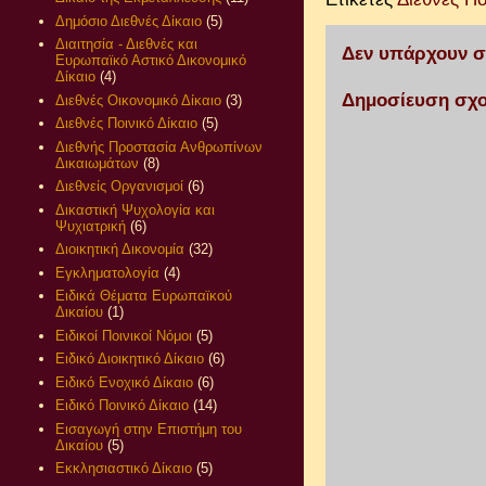
Δημόσιο Διεθνές Δίκαιο
(5)
Διαιτησία - Διεθνές και
Δεν υπάρχουν σ
Ευρωπαϊκό Αστικό Δικονομικό
Δίκαιο
(4)
Δημοσίευση σχο
Διεθνές Οικονομικό Δίκαιο
(3)
Διεθνές Ποινικό Δίκαιο
(5)
Διεθνής Προστασία Ανθρωπίνων
Δικαιωμάτων
(8)
Διεθνείς Οργανισμοί
(6)
Δικαστική Ψυχολογία και
Ψυχιατρική
(6)
Διοικητική Δικονομία
(32)
Εγκληματολογία
(4)
Ειδικά Θέματα Ευρωπαϊκού
Δικαίου
(1)
Ειδικοί Ποινικοί Νόμοι
(5)
Ειδικό Διοικητικό Δίκαιο
(6)
Ειδικό Ενοχικό Δίκαιο
(6)
Ειδικό Ποινικό Δίκαιο
(14)
Εισαγωγή στην Επιστήμη του
Δικαίου
(5)
Εκκλησιαστικό Δίκαιο
(5)