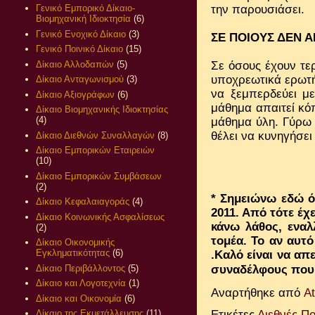
την παρουσιάσει.
Γενικό Εμπορικό Δίκαιο-
Βιομηχανική Ιδιοκτησία
(6)
Γενικό Ενοχικό Δίκαιο
(3)
ΣΕ ΠΟΙΟΥΣ ΔΕΝ 
Γενικό Ποινικό Δίκαιο
(15)
Δίκαιο Αλλοδαπών
(5)
Σε όσους έχουν τε
υποχρεωτικά ερωτή
Δίκαιο Ανταγωνισμού
(3)
να ξεμπερδεύει με
Δίκαιο Αξιογράφων
(6)
μάθημα απαιτεί κόπ
Δίκαιο Βιομηχανικής Ιδιοκτησίας
(4)
μάθημα ύλη. Γύρω 
θέλει να κυνηγήσει
Δίκαιο Διεθνών Συναλλαγών
(8)
Δίκαιο Εμπορικών Εταιρειών
(10)
Δίκαιο Εμπορικών Συμβάσεων
(2)
*
Σημειώνω εδώ ό
Δίκαιο Κεφαλαιαγοράς
(4)
2011. Από τότε έχ
Δίκαιο Κοινωνικής Ασφαλίσεως
κάνω λάθος, εναλ
(2)
τομέα. Το αν αυτ
Δίκαιο Οικονομικής
Εγκληματικότητας
(6)
.Καλό είναι να απ
Δίκαιο Περιβάλλοντος
(5)
συναδέλφους που
Δίκαιο και Λογοτεχνία
(1)
Αναρτήθηκε από
A
Δίκαιο και Οικονομία
(6)
Ετικέτες
Διεθνές Πο
Δίκαιο της Εκμετάλλευσης
(11)