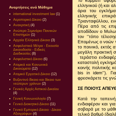
Το κομμάτι αφορ
ελληνικού (ή και α
Αναρτήσεις ανά Μάθημα
όρια του εγκλήμ
international investment law
(1)
ελληνικής επικ
Αεροπορικό Δίκαιο
(2)
Τριανταφύλλου, εν
Ανακριτική
(4)
Πέρα από τις επι
Ανώτερο Σεμινάριο Ποινικών
αποδίδουν ο Μυλω
Επιστημών
(1)
τον ‘’τόπο τέλεση
Αρχαία Ελληνικά Δίκαια
(3)
Επομένως ο νοών νο
Ασφαλιστικά Μέτρα - Εκουσία
το ποινικό, εκτός 
Δικαιοδοσία - Ειδικές
μεγάλη πρακτική σ
Διαδικασίες
(8)
τεράστιο ενδιαφέ
Ασφαλιστικό Δίκαιο
(6)
καταστολή εγκλημά
Ατομικά και Κοινωνικά
κοινής πολιτικής κ
Δικαιώματα
(12)
bis
in
idem
’’). 
Ατομικό Εργατικό Δίκαιο
(12)
φρεσκάρετε τις γνώ
Βυζαντινό δίκαιο και δίκαιο των
νεώτερων χρόνων
(2)
ΣΕ ΠΟΙΟΥΣ ΑΠΕΥ
Γενικές Αρχές Αστικού Δικαίου
(4)
Κατά την ταπειν
Γενική Κοινωνιολογία
(7)
ενδιαφέρον και για
Γενικό Διοικητικό Δίκαιο
(11)
σοβαρά με το μάθη
Γενικό Εμπορικό Δίκαιο - Δίκαιο
Αξιογράφων
(4)
τελικό βαθμό (διαλ