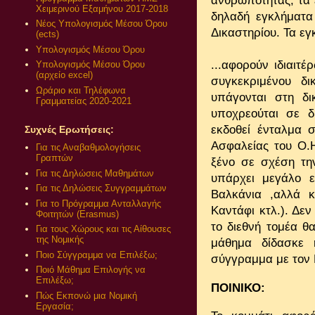
ανθρωπότητας, τα 
Χειμερινού Εξαμήνου 2017-2018
δηλαδή εγκλήματα 
Νέος Υπολογισμός Μέσου Όρου
Δικαστηρίου. Τα εγ
(ects)
Υπολογισμός Μέσου Όρου
...αφορούν ιδιαιτ
Υπολογισμός Μέσου Όρου
(αρχείο excel)
συγκεκριμένου δι
Ωράριο και Τηλέφωνα
υπάγονται στη δι
Γραμματείας 2020-2021
υποχρεούται σε δ
εκδοθεί ένταλμα 
Συχνές Ερωτήσεις:
Ασφαλείας του Ο.Η
Για τις Αναβαθμολογήσεις
Γραπτών
ξένο σε σχέση τη
Για τις Δηλώσεις Μαθημάτων
υπάρχει μεγάλο ε
Για τις Δηλώσεις Συγγραμμάτων
Βαλκάνια ,αλλά κ
Για το Πρόγραμμα Ανταλλαγής
Καντάφι κτλ.). Δε
Φοιτητών (Erasmus)
το διεθνή τομέα θα
Για τους Χώρους και τις Αίθουσες
της Νομικής
μάθημα δίδασκε 
Ποιο Σύγγραμμα να Επιλέξω;
σύγγραμμα με τον 
Ποιό Μάθημα Επιλογής να
Επιλέξω;
ΠΟΙΝΙΚΟ:
Πώς Εκπονώ μια Νομική
Εργασία;