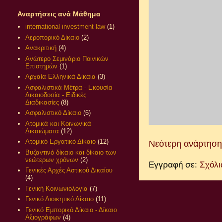
Αναρτήσεις ανά Μάθημα
international investment law
(1)
Αεροπορικό Δίκαιο
(2)
Ανακριτική
(4)
Ανώτερο Σεμινάριο Ποινικών
Επιστημών
(1)
Αρχαία Ελληνικά Δίκαια
(3)
Ασφαλιστικά Μέτρα - Εκουσία
Δικαιοδοσία - Ειδικές
Διαδικασίες
(8)
Ασφαλιστικό Δίκαιο
(6)
Ατομικά και Κοινωνικά
Δικαιώματα
(12)
Ατομικό Εργατικό Δίκαιο
(12)
Νεότερη ανάρτηση
Βυζαντινό δίκαιο και δίκαιο των
νεώτερων χρόνων
(2)
Εγγραφή σε:
Σχόλι
Γενικές Αρχές Αστικού Δικαίου
(4)
Γενική Κοινωνιολογία
(7)
Γενικό Διοικητικό Δίκαιο
(11)
Γενικό Εμπορικό Δίκαιο - Δίκαιο
Αξιογράφων
(4)