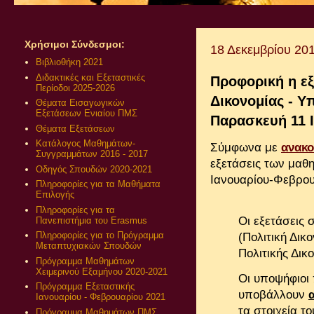
Χρήσιμοι Σύνδεσμοι:
18 Δεκεμβρίου 20
Βιβλιοθήκη 2021
Διδακτικές και Εξεταστικές
Προφορική η ε
Περίοδοι 2025-2026
Δικονομίας - Υ
Θέματα Εισαγωγικών
Εξετάσεων Ενιαίου ΠΜΣ
Παρασκευή 11 
Θέματα Εξετάσεων
Κατάλογος Μαθημάτων-
Σύμφωνα με
ανακο
Συγγραμμάτων 2016 - 2017
εξετάσεις των μαθη
Οδηγός Σπουδών 2020-2021
Ιανουαρίου-Φεβρου
Πληροφορίες για τα Μαθήματα
Επιλογής
Πληροφορίες για τα
Οι εξετάσεις 
Πανεπιστήμια του Erasmus
Πληροφορίες για το Πρόγραμμα
(Πολιτική Δικο
Μεταπτυχιακών Σπουδών
Πολιτικής Δικ
Πρόγραμμα Μαθημάτων
Χειμερινού Εξαμήνου 2020-2021
Οι υποψήφιοι
Πρόγραμμα Εξεταστικής
υποβάλλουν
Ιανουαρίου - Φεβρουαρίου 2021
τα στοιχεία τ
Πρόγραμμα Μαθημάτων ΠΜΣ