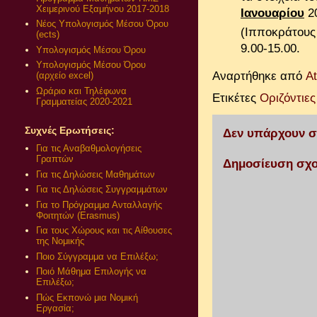
Χειμερινού Εξαμήνου 2017-2018
Ιανουαρίου
20
Νέος Υπολογισμός Μέσου Όρου
(Ιπποκράτους 
(ects)
9.00-15.00.
Υπολογισμός Μέσου Όρου
Υπολογισμός Μέσου Όρου
Αναρτήθηκε από
A
(αρχείο excel)
Ωράριο και Τηλέφωνα
Ετικέτες
Οριζόντιε
Γραμματείας 2020-2021
Συχνές Ερωτήσεις:
Δεν υπάρχουν σ
Για τις Αναβαθμολογήσεις
Γραπτών
Δημοσίευση σχο
Για τις Δηλώσεις Μαθημάτων
Για τις Δηλώσεις Συγγραμμάτων
Για το Πρόγραμμα Ανταλλαγής
Φοιτητών (Erasmus)
Για τους Χώρους και τις Αίθουσες
της Νομικής
Ποιο Σύγγραμμα να Επιλέξω;
Ποιό Μάθημα Επιλογής να
Επιλέξω;
Πώς Εκπονώ μια Νομική
Εργασία;