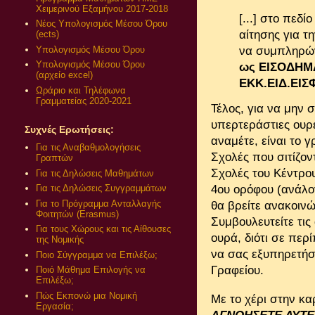
Χειμερινού Εξαμήνου 2017-2018
[...] στο πεδί
Νέος Υπολογισμός Μέσου Όρου
αίτησης για τ
(ects)
Υπολογισμός Μέσου Όρου
να συμπληρώ
Υπολογισμός Μέσου Όρου
ως ΕΙΣΟΔΗΜ
(αρχείο excel)
ΕΚΚ.ΕΙΔ.ΕΙ
Ωράριο και Τηλέφωνα
Γραμματείας 2020-2021
Τέλος, για να μην
υπερτεράστιες ουρέ
Συχνές Ερωτήσεις:
αναμέτε, είναι το 
Για τις Αναβαθμολογήσεις
Σχολές που σιτίζον
Γραπτών
Σχολές του Κέντρου
Για τις Δηλώσεις Μαθημάτων
4ου ορόφου (ανάλο
Για τις Δηλώσεις Συγγραμμάτων
Για το Πρόγραμμα Ανταλλαγής
θα βρείτε ανακοινώ
Φοιτητών (Erasmus)
Συμβουλευτείτε τι
Για τους Χώρους και τις Αίθουσες
ουρά, διότι σε περ
της Νομικής
να σας εξυπηρετήσο
Ποιο Σύγγραμμα να Επιλέξω;
Γραφείου.
Ποιό Μάθημα Επιλογής να
Επιλέξω;
Πώς Εκπονώ μια Νομική
Με το χέρι στην
κα
Εργασία;