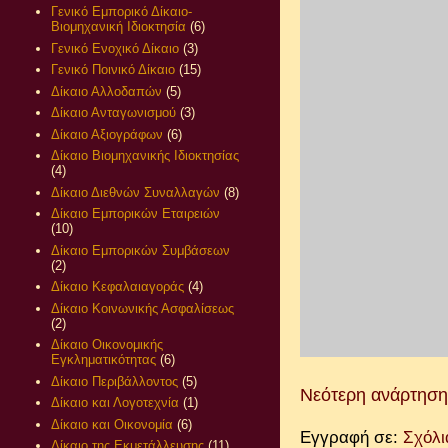
Γενικό Εμπορικό Δίκαιο-
Βιομηχανική Ιδιοκτησία
(6)
Γενικό Ενοχικό Δίκαιο
(3)
Γενικό Ποινικό Δίκαιο
(15)
Δίκαιο Αλλοδαπών
(5)
Δίκαιο Ανταγωνισμού
(3)
Δίκαιο Αξιογράφων
(6)
Δίκαιο Βιομηχανικής Ιδιοκτησίας
(4)
Δίκαιο Διεθνών Συναλλαγών
(8)
Δίκαιο Εμπορικών Εταιρειών
(10)
Δίκαιο Εμπορικών Συμβάσεων
(2)
Δίκαιο Κεφαλαιαγοράς
(4)
Δίκαιο Κοινωνικής Ασφαλίσεως
(2)
Δίκαιο Οικονομικής
Εγκληματικότητας
(6)
Δίκαιο Περιβάλλοντος
(5)
Νεότερη ανάρτηση
Δίκαιο και Λογοτεχνία
(1)
Δίκαιο και Οικονομία
(6)
Εγγραφή σε:
Σχόλι
Δίκαιο της Εκμετάλλευσης
(11)