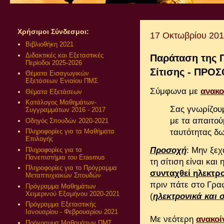
Χρήσιμοι Σύνδεσμοι:
17 Οκτωβρίου 20
Βιβλιοθήκη 2021
Διδακτικές και Εξεταστικές
Παράταση της 
Περίοδοι 2025-2026
Σίτισης - ΠΡΟΣ
Θέματα Εισαγωγικών
Εξετάσεων Ενιαίου ΠΜΣ
Σύμφωνα με
ανακο
Θέματα Εξετάσεων
Κατάλογος Μαθημάτων-
Σας γνωρίζου
Συγγραμμάτων 2016 - 2017
με τα απαιτού
Οδηγός Σπουδών 2020-2021
ταυτότητας δ
Πληροφορίες για τα Μαθήματα
Επιλογής
Προσοχή
: Μην ξεχ
Πληροφορίες για τα
Πανεπιστήμια του Erasmus
τη σίτιση είναι και
Πληροφορίες για το Πρόγραμμα
συνταχθεί ηλεκτρ
Μεταπτυχιακών Σπουδών
πριν πάτε στο Γραφ
Πρόγραμμα Μαθημάτων
Χειμερινού Εξαμήνου 2020-2021
(
ηλεκτρονικά
και
Πρόγραμμα Εξεταστικής
Ιανουαρίου - Φεβρουαρίου 2021
Με νεότερη
ανακοί
Πρόγραμμα Μαθημάτων ΠΜΣ