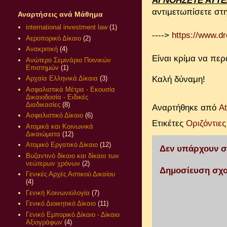
ΑΓΝΟΗΣΕΤΕ ΑΥΤΕ
αντιμετωπίσετε στ
Αναρτήσεις ανά Μάθημα
international investment law
(1)
---->
https://www.d
Αεροπορικό Δίκαιο
(2)
Ανακριτική
(4)
Είναι κρίμα να περ
Ανώτερο Σεμινάριο Ποινικών
Επιστημών
(1)
Καλή δύναμη!
Αρχαία Ελληνικά Δίκαια
(3)
Ασφαλιστικά Μέτρα - Εκουσία
Δικαιοδοσία - Ειδικές
Διαδικασίες
(8)
Αναρτήθηκε από
A
Ασφαλιστικό Δίκαιο
(6)
Ετικέτες
Οριζόντιε
Ατομικά και Κοινωνικά
Δικαιώματα
(12)
Ατομικό Εργατικό Δίκαιο
(12)
Δεν υπάρχουν σ
Βυζαντινό δίκαιο και δίκαιο των
νεώτερων χρόνων
(2)
Δημοσίευση σχο
Γενικές Αρχές Αστικού Δικαίου
(4)
Γενική Κοινωνιολογία
(7)
Γενικό Διοικητικό Δίκαιο
(11)
Γενικό Εμπορικό Δίκαιο - Δίκαιο
Αξιογράφων
(4)