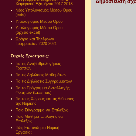
Δημοσίευση σχο
Χειμερινού Εξαμήνου 2017-2018
Νέος Υπολογισμός Μέσου Όρου
(ects)
Υπολογισμός Μέσου Όρου
Υπολογισμός Μέσου Όρου
(αρχείο excel)
Ωράριο και Τηλέφωνα
Γραμματείας 2020-2021
Συχνές Ερωτήσεις:
Για τις Αναβαθμολογήσεις
Γραπτών
Για τις Δηλώσεις Μαθημάτων
Για τις Δηλώσεις Συγγραμμάτων
Για το Πρόγραμμα Ανταλλαγής
Φοιτητών (Erasmus)
Για τους Χώρους και τις Αίθουσες
της Νομικής
Ποιο Σύγγραμμα να Επιλέξω;
Ποιό Μάθημα Επιλογής να
Επιλέξω;
Πώς Εκπονώ μια Νομική
Εργασία;