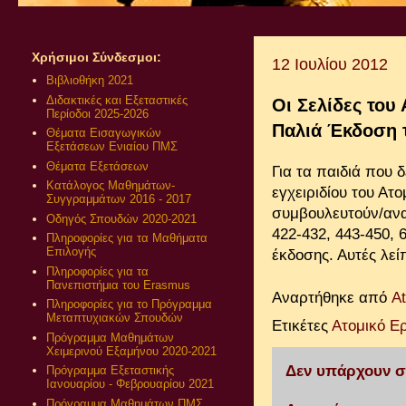
Χρήσιμοι Σύνδεσμοι:
12 Ιουλίου 2012
Βιβλιοθήκη 2021
Διδακτικές και Εξεταστικές
Οι Σελίδες του
Περίοδοι 2025-2026
Παλιά Έκδοση 
Θέματα Εισαγωγικών
Εξετάσεων Ενιαίου ΠΜΣ
Θέματα Εξετάσεων
Για τα παιδιά που 
Κατάλογος Μαθημάτων-
εγχειριδίου του Ατ
Συγγραμμάτων 2016 - 2017
συμβουλευτούν/αναζ
Οδηγός Σπουδών 2020-2021
422-432, 443-450, 
Πληροφορίες για τα Μαθήματα
Επιλογής
έκδοσης. Αυτές λεί
Πληροφορίες για τα
Πανεπιστήμια του Erasmus
Αναρτήθηκε από
A
Πληροφορίες για το Πρόγραμμα
Μεταπτυχιακών Σπουδών
Ετικέτες
Ατομικό Ερ
Πρόγραμμα Μαθημάτων
Χειμερινού Εξαμήνου 2020-2021
Δεν υπάρχουν σ
Πρόγραμμα Εξεταστικής
Ιανουαρίου - Φεβρουαρίου 2021
Πρόγραμμα Μαθημάτων ΠΜΣ