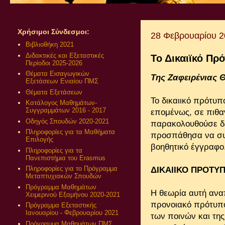
Χρήσιμοι Σύνδεσμοι:
28 Φεβρουαρίου 
Βιβλιοθήκη 2021
Διδακτικές και Εξεταστικές
Το Δικαιϊκό Πρ
Περίοδοι 2025-2026
Θέματα Εισαγωγικών
Της Ζαφειρένιας
Εξετάσεων Ενιαίου ΠΜΣ
Θέματα Εξετάσεων
Το δικαιικό πρότυπ
Κατάλογος Μαθημάτων-
Συγγραμμάτων 2016 - 2017
επομένως, σε πιθαν
Οδηγός Σπουδών 2020-2021
παρακολουθούσε δε 
Πληροφορίες για τα Μαθήματα
προσπάθησα να συγ
Επιλογής
βοηθητικό έγγραφο
Πληροφορίες για τα
Πανεπιστήμια του Erasmus
Πληροφορίες για το Πρόγραμμα
ΔΙΚΑΙΙΚΟ ΠΡΟΤΥ
Μεταπτυχιακών Σπουδών
Πρόγραμμα Μαθημάτων
Η θεωρία αυτή αναπ
Χειμερινού Εξαμήνου 2020-2021
προνοιακό πρότυπο,
Πρόγραμμα Εξεταστικής
Ιανουαρίου - Φεβρουαρίου 2021
των ποινών και τη
Πρόγραμμα Μαθημάτων ΠΜΣ