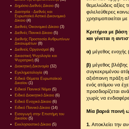
θεμελιώδεις αξίες 
Δημόσιο Διεθνές Δίκαιο
(5)
φιλελεύθερες κοιν
Διαιτησία - Διεθνές και
Ευρωπαϊκό Αστικό Δικονομικό
χρησιμοποιείται με
Δίκαιο
(4)
Διεθνές Οικονομικό Δίκαιο
(3)
Κριτήρια με βάση 
Διεθνές Ποινικό Δίκαιο
(5)
και γίνεται η αντι
Διεθνής Προστασία Ανθρωπίνων
Δικαιωμάτων
(8)
Διεθνείς Οργανισμοί
(6)
α)
μέγεθος ενοχής (
Δικαστική Ψυχολογία και
Ψυχιατρική
(6)
β)
μέγεθος βλάβης 
Διοικητική Δικονομία
(32)
συγκεκριμένου ατό
Εγκληματολογία
(4)
αξιόποινη πράξη αλ
Ειδικά Θέματα Ευρωπαϊκού
Δικαίου
(1)
ενός ατόμου να έχε
Ειδικοί Ποινικοί Νόμοι
(5)
προσδιορίζεται αν
Ειδικό Διοικητικό Δίκαιο
(6)
χωρίς να ενδιαφέρε
Ειδικό Ενοχικό Δίκαιο
(6)
Ειδικό Ποινικό Δίκαιο
(14)
Μία βαριά ποινή ω
Εισαγωγή στην Επιστήμη του
Δικαίου
(5)
1.
Αποκλείει την αν
Εκκλησιαστικό Δίκαιο
(5)