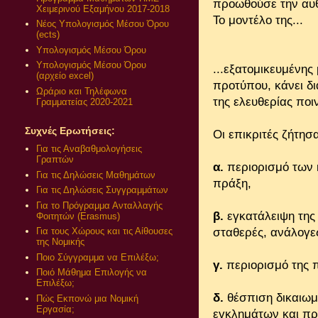
προωθούσε την αυθ
Χειμερινού Εξαμήνου 2017-2018
Το μοντέλο της...
Νέος Υπολογισμός Μέσου Όρου
(ects)
Υπολογισμός Μέσου Όρου
Υπολογισμός Μέσου Όρου
...εξατομικευμένης
(αρχείο excel)
προτύπου, κάνει δι
Ωράριο και Τηλέφωνα
της ελευθερίας ποι
Γραμματείας 2020-2021
Συχνές Ερωτήσεις:
Οι επικριτές ζήτησ
Για τις Αναβαθμολογήσεις
Γραπτών
α.
περιορισμό των 
Για τις Δηλώσεις Μαθημάτων
πράξη,
Για τις Δηλώσεις Συγγραμμάτων
Για το Πρόγραμμα Ανταλλαγής
β.
εγκατάλειψη της
Φοιτητών (Erasmus)
σταθερές, ανάλογε
Για τους Χώρους και τις Αίθουσες
της Νομικής
Ποιο Σύγγραμμα να Επιλέξω;
γ.
περιορισμό της 
Ποιό Μάθημα Επιλογής να
Επιλέξω;
δ.
θέσπιση δικαιω
Πώς Εκπονώ μια Νομική
Εργασία;
εγκλημάτων και πρ