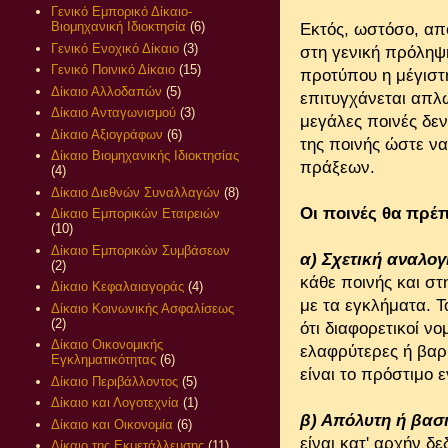
Γενικό Εμπορικό Δίκαιο-
Βιομηχανική Ιδιοκτησία
(6)
Εκτός, ωστόσο, από
Γενικό Ενοχικό Δίκαιο
(3)
στη γενική πρόληψη
Γενικό Ποινικό Δίκαιο
(15)
προτύπου η μέγιστ
Δίκαιο Αλλοδαπών
(5)
επιτυγχάνεται απλώ
Δίκαιο Ανταγωνισμού
(3)
μεγάλες ποινές δεν
Δίκαιο Αξιογράφων
(6)
της ποινής ώστε να
Δίκαιο Βιομηχανικής Ιδιοκτησίας
πράξεων.
(4)
Δίκαιο Διεθνών Συναλλαγών
(8)
Οι ποινές θα πρέπ
Δίκαιο Εμπορικών Εταιρειών
(10)
Δίκαιο Εμπορικών Συμβάσεων
α) Σχετική αναλογ
(2)
κάθε ποινής και στη
Δίκαιο Κεφαλαιαγοράς
(4)
με τα εγκλήματα. Τ
Δίκαιο Κοινωνικής Ασφαλίσεως
(2)
ότι διαφορετικοί ν
Δίκαιο Οικονομικής
ελαφρύτερες ή βαρ
Εγκληματικότητας
(6)
είναι το πρόστιμο 
Δίκαιο Περιβάλλοντος
(5)
Δίκαιο και Λογοτεχνία
(1)
β) Απόλυτη ή βασ
Δίκαιο και Οικονομία
(6)
είναι κατ' αρχήν δ
Δίκαιο της Εκμετάλλευσης
(11)