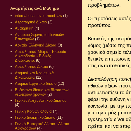
προβλημάτων.
Αναρτήσεις ανά Μάθημα
international investment law
(1)
Οι προτάσεις αυτές
Αεροπορικό Δίκαιο
(2)
προτύπου.
Ανακριτική
(4)
Ανώτερο Σεμινάριο Ποινικών
Βασικός της εκπρό
Επιστημών
(1)
νόμος (μέσω της π
Αρχαία Ελληνικά Δίκαια
(3)
Ασφαλιστικά Μέτρα - Εκουσία
χρονικό σημείο τέλ
Δικαιοδοσία - Ειδικές
θετικές επιπτώσεις
Διαδικασίες
(8)
στις ανταποδοτικές
Ασφαλιστικό Δίκαιο
(6)
Ατομικά και Κοινωνικά
Δικαιώματα
(12)
Δικαιολόγηση ποινή
Ατομικό Εργατικό Δίκαιο
(12)
ηθικών αξιών που ε
Βυζαντινό δίκαιο και δίκαιο των
αντιμετωπίζει το ά
νεώτερων χρόνων
(2)
φέρει την ευθύνη γ
Γενικές Αρχές Αστικού Δικαίου
(4)
κοινωνία, με την π
Γενική Κοινωνιολογία
(7)
για την πράξη του
Γενικό Διοικητικό Δίκαιο
(11)
εγκληματία είναι α
Γενικό Εμπορικό Δίκαιο - Δίκαιο
πρέπει και να επι
Αξιογράφων
(4)