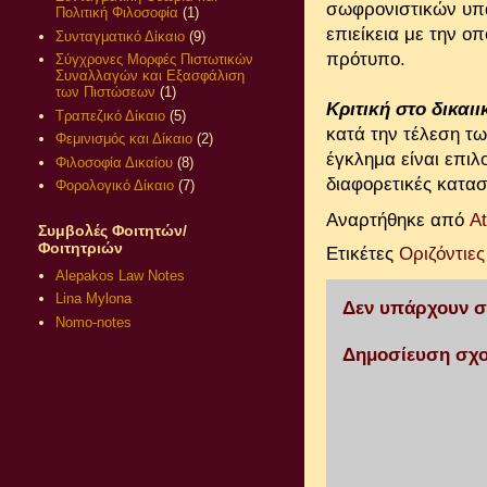
σωφρονιστικών υπα
Πολιτική Φιλοσοφία
(1)
επιείκεια με την ο
Συνταγματικό Δίκαιο
(9)
πρότυπο.
Σύγχρονες Μορφές Πιστωτικών
Συναλλαγών και Εξασφάλιση
των Πιστώσεων
(1)
Κριτική στο δικαι
Τραπεζικό Δίκαιο
(5)
κατά την τέλεση τω
Φεμινισμός και Δίκαιο
(2)
έγκλημα είναι επιλ
Φιλοσοφία Δικαίου
(8)
διαφορετικές κατασ
Φορολογικό Δίκαιο
(7)
Αναρτήθηκε από
A
Συμβολές Φοιτητών/
Φοιτητριών
Ετικέτες
Οριζόντιε
Alepakos Law Notes
Lina Mylona
Δεν υπάρχουν σ
Nomo-notes
Δημοσίευση σχο