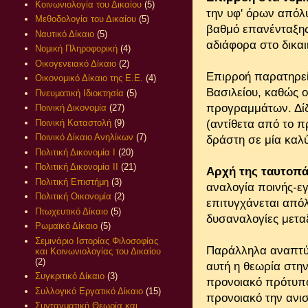
Κοινωνιολογία του Δικαίου
(5)
την υφ' όρων απόλυ
Μεθοδολογία του Δικαίου
(5)
βαθμό επανένταξης
Ναυτικό Δίκαιο
(5)
αδιάφορα στο δικαι
Νομική Πληροφορική
(4)
Οικογενειακό Δίκαιο
(2)
Επιρροή παρατηρείτ
Οικονομικό Δίκαιο της Ε.Ε.
(4)
Βασιλείου, καθώς 
Πνευματική Ιδιοκτησία
(5)
προγραμμάτων. Δίδ
Ποινική Δικονομία
(27)
Ποινική Καταστολή
(9)
(αντίθετα από το π
Ποινικό Δίκαιο Ανηλίκων
(7)
δράστη σε μία καλύ
Πολιτική Δικονομία Ι
(20)
Πολιτική Δικονομία ΙΙ
(21)
Αρχή της ταυτοπά
Πολιτική Επιστήμη
(3)
αναλογία ποινής-εγ
Πολιτική Οικονομία
(2)
επιτυγχάνεται από
Πτωχευτικό Δίκαιο
(5)
δυσαναλογίες μεταξ
Ρωμαϊκό Δίκαιο
(5)
Σεμινάριο Ιστορίας Φιλοσοφίας
Παράλληλα αναπτύ
και Κοινωνιολογίας του Δικαίου
(2)
αυτή η θεωρία στη
Συγκριτικό Δίκαιο
(3)
προνοιακό πρότυπο
Συλλογικό Εργατικό Δίκαιο
(15)
προνοιακό την ανι
Συνταγματική Θεωρία και