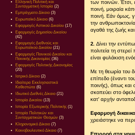
Ελληνική Πολιτική και
των ποινών. Έτσι,
Συνταγματική Ιστορία
(2)
ποινή, μοιραία κάπ
Εμπράγματο Δίκαιο
(3)
ποινή. Εάν όμως, γ
Ευρωπαϊκό Δίκαιο
(6)
την ανθρωποκτονία,
Εφαρμογές Αστικού Δικαίου
(17)
αγαθά της ζωής και 
Εφαρμογές Δημοσίου Δικαίου
(42)
Εφαρμογές Διεθνούς και
2.
Δίνει την εντύπω
Ευρωπαϊκού Δικαίου
(21)
πολιτεία τη στερεί
Εφαρμογές Ποινικού Δικαίου και
είναι φυλάκιση ενός
Ποινικής Δικονομίας
(36)
Εφαρμογές Πολιτικής Δικονομίας
(20)
Με τη θεωρία του δ
Ιατρικό Δίκαιο
(2)
επίπεδο (έναντι το
Ιδιαίτερα Εκκλησιαστικά
ποινής), όπως και
Καθεστώτα
(6)
σκοπεύει στο όφελο
Ιδιωτικό Διεθνές Δίκαιο
(21)
κατ' αρχήν ανταποδ
Ιστορία Δικαίου
(13)
Ιστορία Εξωτερικής Πολιτικής
(1)
Εφαρμογή δικαιι
Ιστορία Πολιτικών και
Συνταγματικών Θεσμών
(3)
χρειάστηκε να περι
Κληρονομικό Δίκαιο
(7)
Κοινοβουλευτικό Δίκαιο
(7)
Επιρροή στα νομ