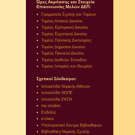
Ώρες Ακρόασης και Στοιχεία
Επικοινωνίας Μελών ΔΕΠ:
Γραμματεία Σχολής και Τομέων
Τομέας Αστικού Δικαίου
Τομέας Εμπορικού Δικαίου
Τομέας Εργατικού Δικαίου
Τομέας Πολιτικής Δικονομίας
Τομέας Δημοσίου Δικαίου
Τομέας Ποινικού Δικαίου
Τομέας Διεθνών Σπουδών
Τομέας Ιστορίας και Θεωρίας
Σχετικοί Σύνδεσμοι:
Ιστοσελίδα Νομικής Αθηνών
Ιστοσελίδα ΝΟΠΕ
Ιστοσελίδα ΕΚΠΑ
my-studies
Εύδοξος
e-class
Υπολογιστικό Κέντρο Βιβλιοθηκών
Βιβλιοθήκη Νομικής Σχολής