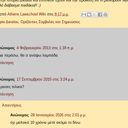
 την Ιστορία Δικαίου και επιπλέον έχουν και την πρόθεση να το ρισκάρουν λιγά
ό διάβασμα παιδάκια!! :)
 από
Athens Lawschool Wiki
στις
8:17 μ.μ.
ρία Δικαίου
,
Οριζόντιες Συμβολές και Σημειώσεις
νώνυμος
4 Φεβρουαρίου 2013 στις 1:18 π.μ.
μα περάσω, θα σ ανάψω λαμπάδα.
πάντηση
νώνυμος
17 Σεπτεμβρίου 2015 στις 3:24 μ.μ.
ρασες τελικα?
πάντηση
Απαντήσεις
Ανώνυμος
29 Ιανουαρίου 2026 στις 2:01 μ.μ.
όχι μαλακά 10 χρόνια μετά ακόμα το δίνω