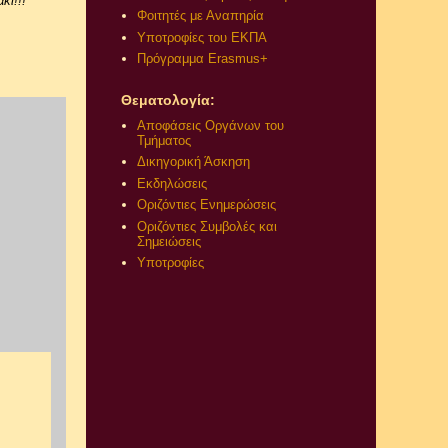
κι!!!
Φοιτητές με Αναπηρία
Υποτροφίες του ΕΚΠΑ
Πρόγραμμα Erasmus+
Θεματολογία:
Αποφάσεις Οργάνων του
Τμήματος
Δικηγορική Άσκηση
Εκδηλώσεις
Οριζόντιες Ενημερώσεις
Οριζόντιες Συμβολές και
Σημειώσεις
Υποτροφίες