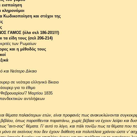
ι εισποίηση
ι κληρονόμοι
ια Κωδικοποίηση και στόχοι της
ες
ς
Σ ΓΑΜΟΣ (όλα σελ 186-201!!!)
ι τα είδη τους (σελ 206-214)
 κριτές των Ρωμαίων
ορες και η μέθοδός τους
κοί
εξικά
ό και Νεότερο Δίκαιο
υρερ σε νεότερο ελληνικό δίκαιο
άουρερ για το έθιμο
 Φεβρουαρίου/7 Μαρτίου 1835
πανδεκτικών αντιλήψεων
και θέματα παλαιότερων ετών, είναι προφανές πως ανακυκλώνονται συγκεκρι
 βιβλίου, όπως παρατίθενται παραπάνω, χωρίς βέβαια να έχουν λείψει και δυ
πως "αντι-σος" θέματα. Γι' αυτό το λόγο, και πάλι τονίζω πως τα θέματα που 
 μόνο σε εκείνους που δεν έχουν διάθεση και πολυτέλεια χρόνου ώστε ν' ασ