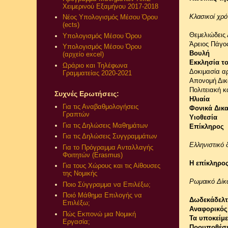
Χειμερινού Εξαμήνου 2017-2018
Κλασικοί χρό
Νέος Υπολογισμός Μέσου Όρου
(ects)
Θεμελιώδεις
Υπολογισμός Μέσου Όρου
Άρειος Πάγο
Υπολογισμός Μέσου Όρου
Βουλή
(αρχείο excel)
Εκκλησία τ
Ωράριο και Τηλέφωνα
Δοκιμασία α
Γραμματείας 2020-2021
Απονομή Δικ
Πολιτειακή κ
Συχνές Ερωτήσεις:
Ηλιαία
Για τις Αναβαθμολογήσεις
Φονικά Δικ
Γραπτών
Υιοθεσία
Για τις Δηλώσεις Μαθημάτων
Επίκληρος
Για τις Δηλώσεις Συγγραμμάτων
Ελληνιστικό δ
Για το Πρόγραμμα Ανταλλαγής
Φοιτητών (Erasmus)
Η επίκληρο
Για τους Χώρους και τις Αίθουσες
της Νομικής
Ρωμαικό Δίκα
Ποιο Σύγγραμμα να Επιλέξω;
Ποιό Μάθημα Επιλογής να
Δωδεκάδελτ
Επιλέξω;
Αναφορικός
Πώς Εκπονώ μια Νομική
Τα υποκείμε
Εργασία;
Προυποθέσε