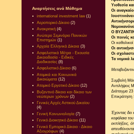
Υιοθεσία κα
Αναρτήσεις ανά Μάθημα
Οι αναγκαίο
Ιουστινιάνε
international investment law
(1)
Αντικήνσορ
Αεροπορικό Δίκαιο
(2)
Νομοκανόνε
Ανακριτική
(4)
Ο ΒΥΖΑΝΤΙΝΟ
Ανώτερο Σεμινάριο Ποινικών
Οι ποινές κα
Επιστημών
(1)
Οι καθολικοί
Αρχαία Ελληνικά Δίκαια
(3)
Οι αντικήνσ
Ασφαλιστικά Μέτρα - Εκουσία
Οι σχολαστι
Δικαιοδοσία - Ειδικές
Τα νομικά λ
Διαδικασίες
(8)
Ασφαλιστικό Δίκαιο
(6)
Μεταβυζαντιν
Ατομικά και Κοινωνικά
Δικαιώματα
(12)
Συμβολή Μάο
Ατομικό Εργατικό Δίκαιο
(12)
Αντιλήψεις Μ
Διάταγμα 23
Βυζαντινό δίκαιο και δίκαιο των
νεώτερων χρόνων
(2)
Επικράτηση 
Γενικές Αρχές Αστικού Δικαίου
(4)
Έχοντας δει 
Γενική Κοινωνιολογία
(7)
κεφάλαια του
Γενικό Διοικητικό Δίκαιο
(11)
εκπλήξεις, ό
Γενικό Εμπορικό Δίκαιο - Δίκαιο
απευθύνονται
Αξιογράφων
(4)