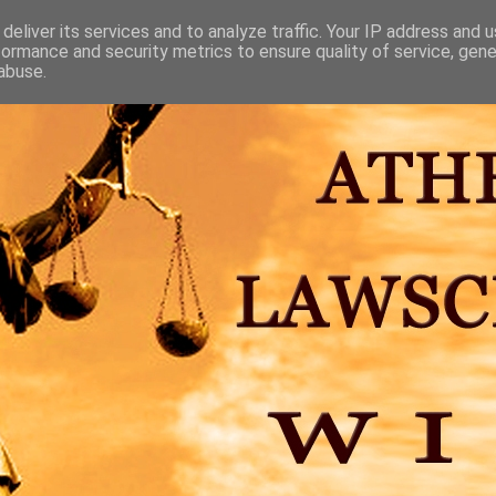
deliver its services and to analyze traffic. Your IP address and 
formance and security metrics to ensure quality of service, gen
abuse.