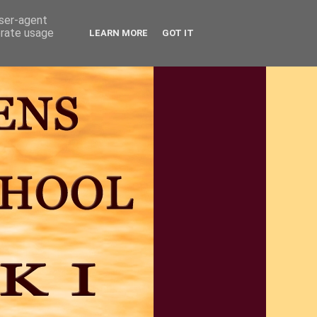
user-agent
erate usage
LEARN MORE
GOT IT