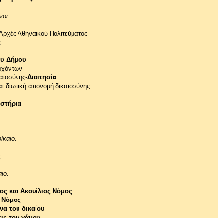
νοι.
 Αρχές Αθηναικού Πολιτεύματος
ς
ου Δήμου
ρχόντων
αιοσύνης-
Διαιτησία
αι διωτική απονομή δικαιοσύνης
αστήρια
ίκαιο.
ς
ιο.
ος και Ακουίλιος Νόμος
 Νόμος
να του δικαίου
ις του γάμου