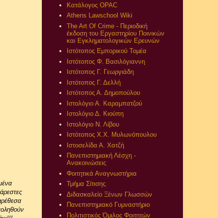
Κατάλογος OPAC
Athens Lawschool Wiki
The Art Of Crime - Περιοδική
έκδοση του Εργαστηρίου Ποινικών
και Εγκληματολογικών Ερευνών
Ιστότοπος Εμπορικού Τομέα
Ιστότοπος Φ. Βασιλόγιαννη
Ιστότοπος Γ. Γεωργιάδη
Ιστότοπος Γ. Δελλή
Ιστότοπος Α. Δημοπούλου
Ιστολόγιο Α. Καραμπατζού
Ιστολόγιο Δ. Κιούπη
Ιστολόγιο Ν. Λίβου
Ιστότοπος Χ.Χ. Μυλωνόπουλου
Ιστοσελίδα Α. Χατζή
Πανεπιστημιακή Λέσχη -
Ανακοινώσεις
Φοιτητικά Αναγνωστήρια
μένα
Τμήμα Σίτισης
σάρεστες
Διδασκαλείο Ξένων Γλωσσών
παρέθεσα
Πανεπιστημιακό Γυμναστήριο
χοληθούν
Πολιτιστικός Όμιλος Φοιτητών