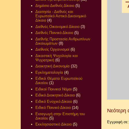
Δημόσιο Διεθνές Δίκαιο
(5)
Διαιτησία - Διεθνές και
Ευρωπαϊκό Αστικό Δικονομικό
Δίκαιο
(4)
Διεθνές Οικονομικό Δίκαιο
(3)
Διεθνές Ποινικό Δίκαιο
(5)
Διεθνής Προστασία Ανθρωπίνων
Δικαιωμάτων
(8)
Διεθνείς Οργανισμοί
(6)
Δικαστική Ψυχολογία και
Ψυχιατρική
(6)
Διοικητική Δικονομία
(32)
Εγκληματολογία
(4)
Ειδικά Θέματα Ευρωπαϊκού
Δικαίου
(1)
Ειδικοί Ποινικοί Νόμοι
(5)
Ειδικό Διοικητικό Δίκαιο
(6)
Ειδικό Ενοχικό Δίκαιο
(6)
Ειδικό Ποινικό Δίκαιο
(14)
Νεότερη 
Εισαγωγή στην Επιστήμη του
Δικαίου
(5)
Εγγραφή σε
Εκκλησιαστικό Δίκαιο
(5)