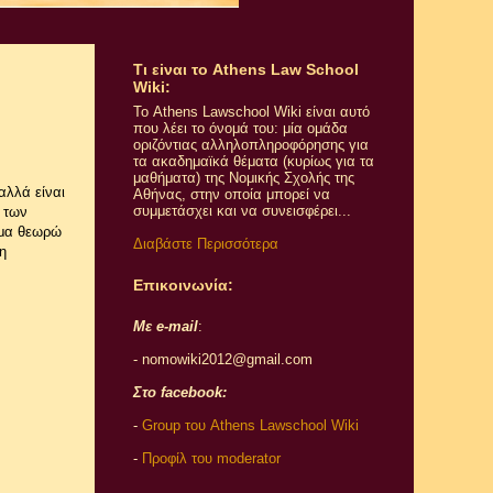
Τι εiναι το Athens Law School
Wiki:
Το Athens Lawschool Wiki είναι αυτό
που λέει το όνομά του: μία ομάδα
οριζόντιας αλληλοπληροφόρησης για
τα ακαδημαϊκά θέματα (κυρίως για τα
μαθήματα) της Νομικής Σχολής της
αλλά είναι
Αθήνας, στην οποία μπορεί να
συμμετάσχει και να συνεισφέρει...
 των
θημα θεωρώ
Διαβάστε Περισσότερα
 η
Επικοινωνία:
Με e-mail
:
- nomowiki2012@gmail.com
Στο facebook:
-
Group του Athens Lawschool Wiki
-
Προφίλ του moderator