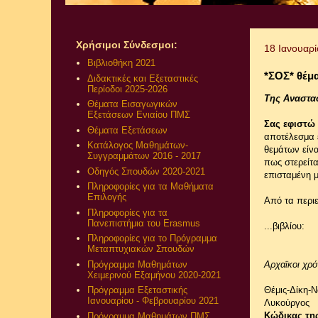
Χρήσιμοι Σύνδεσμοι:
18 Ιανουαρ
Βιβλιοθήκη 2021
*ΣΟΣ* θέμα
Διδακτικές και Εξεταστικές
Περίοδοι 2025-2026
Της Αναστα
Θέματα Εισαγωγικών
Εξετάσεων Ενιαίου ΠΜΣ
Σας εφιστώ
Θέματα Εξετάσεων
αποτέλεσμα 
Κατάλογος Μαθημάτων-
θεμάτων είνα
Συγγραμμάτων 2016 - 2017
πως στερείτα
Οδηγός Σπουδών 2020-2021
επισταμένη μ
Πληροφορίες για τα Μαθήματα
Επιλογής
Από τα περιε
Πληροφορίες για τα
Πανεπιστήμια του Erasmus
...βιβλίου:
Πληροφορίες για το Πρόγραμμα
Μεταπτυχιακών Σπουδών
Πρόγραμμα Μαθημάτων
Αρχαϊκοι χρό
Χειμερινού Εξαμήνου 2020-2021
Θέμις-Δίκη-
Πρόγραμμα Εξεταστικής
Ιανουαρίου - Φεβρουαρίου 2021
Λυκούργος
Κώδικας τη
Πρόγραμμα Μαθημάτων ΠΜΣ