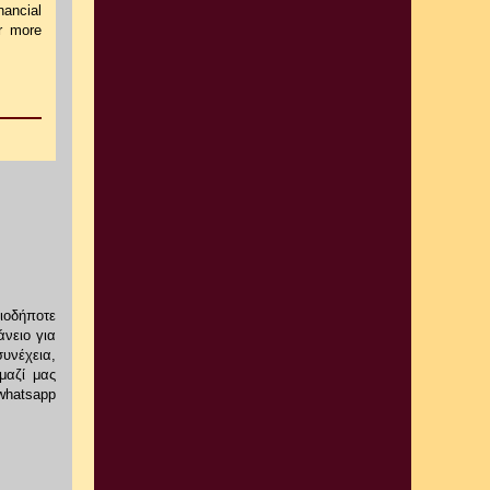
nancial
or more
οιοδήποτε
άνειο για
υνέχεια,
μαζί μας
whatsapp