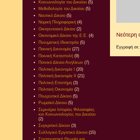
Κοινωνιολογία του Δικαίου
(5)
Μεθοδολογία του Δικαίου
(5)
Ναυτικό Δίκαιο
(5)
Νομική Πληροφορική
(4)
Οικογενειακό Δίκαιο
(2)
Νεότερη 
Οικονομικό Δίκαιο της Ε.Ε.
(4)
Πνευματική Ιδιοκτησία
(5)
Εγγραφή σε
Ποινική Δικονομία
(27)
Ποινική Καταστολή
(9)
Ποινικό Δίκαιο Ανηλίκων
(7)
Πολιτική Δικονομία Ι
(20)
Πολιτική Δικονομία ΙΙ
(21)
Πολιτική Επιστήμη
(3)
Πολιτική Οικονομία
(2)
Πτωχευτικό Δίκαιο
(5)
Ρωμαϊκό Δίκαιο
(5)
Σεμινάριο Ιστορίας Φιλοσοφίας
και Κοινωνιολογίας του Δικαίου
(2)
Συγκριτικό Δίκαιο
(3)
Συλλογικό Εργατικό Δίκαιο
(15)
Συνταγματική Θεωρία και