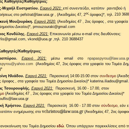
ς Καθηγητές/Καθηγήτριες
:
ς-Μιχαήλ Ευστρατίου.
Εαρινό 2021:
επί συνεντεύξει, κατόπιν ραντεβού ή
ος
οήσεως στο pefstrat@law.uoa.gr
, (Ακαδημίας 47, 2
όροφος)*,
τηλ.
210 368
κευή Μουζουράκη.
Εαρινό 2020:
(Ακαδημίας 47 , 2ος όροφος , στα γραφεία
Δημοσίου Δικαίου)*,
pmouzouraki@gmail.com
ιος Κονδύλης.
Εαρινό 2021:
Επικοινωνία μέσω e-mail στις διευθύνσεις:
ylis@gmail.com, vkond@uoa.gr
,
τηλ. 210 3688437
Καθηγητές/Καθηγήτριες
:
πασπύρου.
Εαρινό 2021:
μέσω email στο
npapaspyrou@law.uoa.g
spyrou@yahoo.com
(Ακαδημίας 47, 2ος όροφος στα γραφεία του Τομέα Δη
)*
ρίνη Ηλιάδου.
Εαρινό 2021:
Παρασκευή 14:00-15:00 στον
συνδεσμο
(Ακαδη
ς όροφος , στα γραφεία του Τομέα Δημοσίου Δικαίου)* katerina.iliadou@gmai
ας Τσουρουφλής.
Εαρινό 2021:
Παρασκευή, 16.00 - 17.00, στον
μο
(Ακαδημίας 47 , 2ος όροφος στα γραφεία του Τομέα Δημοσίου Δικαίου)*
ouflis@law.uoa.gr
ική Χρήστου.
Εαρινό 2021:
Παρασκεύη
16.00 - 17.00 στον
σύνδεσμο
, εάν ε
vchristou
@
law
.
uoa
.
gr
 κατόπιν ενημέρωσης στο
(Ακαδημίας 47, 2ος όροφο
η ανακοίνωση του Τομέα Δημοσίου
εδώ
.
Όπου υπάρχουν παρεκκλίσεις από τ