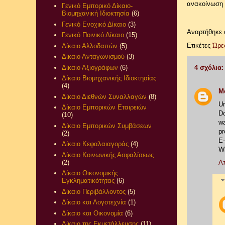
ανακοίνωση 
Γενικό Εμπορικό Δίκαιο-
Βιομηχανική Ιδιοκτησία
(6)
Γενικό Ενοχικό Δίκαιο
(3)
Αναρτήθηκε
Γενικό Ποινικό Δίκαιο
(15)
Ετικέτες
Ώρε
Δίκαιο Αλλοδαπών
(5)
Δίκαιο Ανταγωνισμού
(3)
Δίκαιο Αξιογράφων
(6)
4 σχόλια:
Δίκαιο Βιομηχανικής Ιδιοκτησίας
(4)
M
Δίκαιο Διεθνών Συναλλαγών
(8)
Ur
Δίκαιο Εμπορικών Εταιρειών
Do
(10)
wa
Δίκαιο Εμπορικών Συμβάσεων
pr
(2)
E-
Δίκαιο Κεφαλαιαγοράς
(4)
W
Δίκαιο Κοινωνικής Ασφαλίσεως
(2)
Α
Δίκαιο Οικονομικής
Εγκληματικότητας
(6)
Δίκαιο Περιβάλλοντος
(5)
Δίκαιο και Λογοτεχνία
(1)
Δίκαιο και Οικονομία
(6)
Δίκαιο της Εκμετάλλευσης
(11)