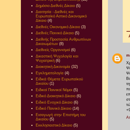
Δημόσιο Διεθνές Δίκαιο
(5)
Διαιτησία - Διεθνές και
Ευρωπαϊκό Αστικό Δικονομικό
Δίκαιο
(4)
Διεθνές Οικονομικό Δίκαιο
(3)
Διεθνές Ποινικό Δίκαιο
(5)
Διεθνής Προστασία Ανθρωπίνων
Δικαιωμάτων
(8)
Διεθνείς Οργανισμοί
(6)
m
Δικαστική Ψυχολογία και
Ψυχιατρική
(6)
Χρ
Διοικητική Δικονομία
(32)
Ψά
Εγκληματολογία
(4)
Ψά
Βο
Ειδικά Θέματα Ευρωπαϊκού
Δικαίου
(1)
τη
πο
Ειδικοί Ποινικοί Νόμοι
(5)
επ
Ειδικό Διοικητικό Δίκαιο
(6)
σ
Ειδικό Ενοχικό Δίκαιο
(6)
τ
Ειδικό Ποινικό Δίκαιο
(14)
+
Εισαγωγή στην Επιστήμη του
Α
Δικαίου
(5)
Εκκλησιαστικό Δίκαιο
(5)