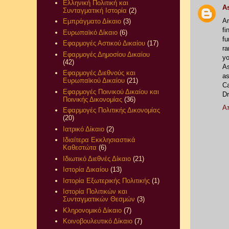
Ελληνική Πολιτική και
A
Συνταγματική Ιστορία
(2)
Ar
Εμπράγματο Δίκαιο
(3)
fi
Ευρωπαϊκό Δίκαιο
(6)
fu
Εφαρμογές Αστικού Δικαίου
(17)
ra
Εφαρμογές Δημοσίου Δικαίου
yo
(42)
A
Εφαρμογές Διεθνούς και
a
Ευρωπαϊκού Δικαίου
(21)
C
Εφαρμογές Ποινικού Δικαίου και
Dr
Ποινικής Δικονομίας
(36)
Α
Εφαρμογές Πολιτικής Δικονομίας
(20)
Ιατρικό Δίκαιο
(2)
Ιδιαίτερα Εκκλησιαστικά
Καθεστώτα
(6)
Ιδιωτικό Διεθνές Δίκαιο
(21)
Ιστορία Δικαίου
(13)
Ιστορία Εξωτερικής Πολιτικής
(1)
Ιστορία Πολιτικών και
Συνταγματικών Θεσμών
(3)
Κληρονομικό Δίκαιο
(7)
Κοινοβουλευτικό Δίκαιο
(7)