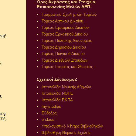
Ώρες Ακρόασης και Στοιχεία
Επικοινωνίας Μελών ΔΕΠ:
Γραμματεία Σχολής και Τομέων
Τομέας Αστικού Δικαίου
Τομέας Εμπορικού Δικαίου
r
Τομέας Εργατικού Δικαίου
ου)*,
Τομέας Πολιτικής Δικονομίας
Τομέας Δημοσίου Δικαίου
Τομέας Ποινικού Δικαίου
Τομέας Διεθνών Σπουδών
,
Τομέας Ιστορίας και Θεωρίας
Σχετικοί Σύνδεσμοι:
Ιστοσελίδα Νομικής Αθηνών
Ιστοσελίδα ΝΟΠΕ
r,
Ιστοσελίδα ΕΚΠΑ
my-studies
Εύδοξος
ing
7)*,
e-class
Υπολογιστικό Κέντρο Βιβλιοθηκών
Βιβλιοθήκη Νομικής Σχολής