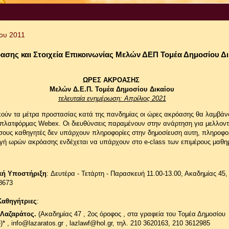
ίου 2011
ασης και Στοιχεία Επικοινωνίας Μελών ΔΕΠ Τομέα Δημοσίου Δι
ΩΡΕΣ ΑΚΡΟΑΣΗΣ
Μελών Δ.Ε.Π. Τομέα Δημοσίου Δικαίου
τελευταία ενημέρωση: Απρίλιος 2021
κούν τα μέτρα προστασίας κατά της πανδημίας οι ώρες ακρόασης θα λαμβά
πλατφόρμας Webex. Οι διευθύνσεις παραμένουν στην ανάρτηση για μελλοντ
όσους καθηγητές δεν υπάρχουν πληροφορίες στην δημοσίευση αυτη, πληροφορ
γή ωρών ακρόασης ενδέχεται να υπάρχουν στο e-class των επιμέρους μαθη
κή Υποστήριξη
: Δευτέρα - Τετάρτη - Παρασκευή 11.00-13.00, Ακαδημίας 45
8673
Καθηγήτριες
:
Λαζαράτος.
(Ακαδημίας 47 , 2ος όροφος , στα γραφεία του Τομέα Δημοσίου
)*
, info@lazaratos.gr ,
lazlawf@hol.gr, τηλ. 210 3620163, 210 3612985