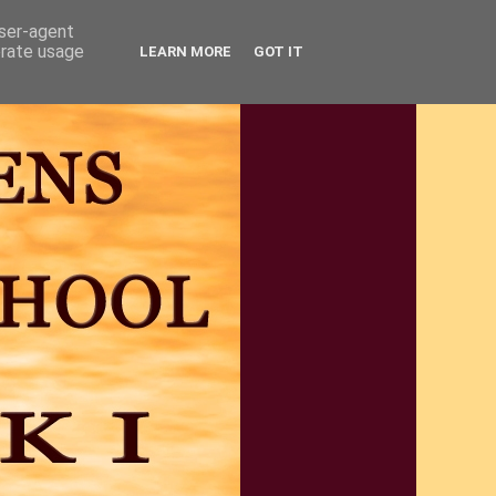
user-agent
erate usage
LEARN MORE
GOT IT