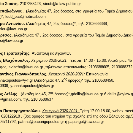
ία Σιούτη.
2107258423, siouti@a-law-public.gr
απαΐωάννου. (
Ακαδημίας 47, 2ος όροφος, στα γραφεία του Τομέα Δημοσίου
)*,
leu8_pap@hotmail.com
ρα Αντωνίου.
(Ακαδημίας 47, 2ος όροφος)*,
τηλ.
2103688388,
hantoniou@law.uoa.g
όρτσος.
(Ακαδημίας 47 , 2ος όροφος , στα γραφεία του Τομέα Δημοσίου Δικαί
os@law.uoa.gr
ς Γεραπετρίτης.
Αναστολή καθηκόντων
ς Βλαχόπουλος.
Χειμερινό 2020-2021:
Τετάρτη 14:00 - 15:00, Ακαδημίας 45 
φος, svlacho@law.uoa.gr ,τηλέφωνο επικοινωνίας :2103688605, 2103688372
αντίνος Γιαννακόπουλος.
Χειμερινό 2020-
2021:
Επικοινωνία
ος
nakopoulos@y-f.gr (
Ακαδημίας 47, 2
όροφος)* τηλ. 2103688450,
0938,
yannakopoulos@dylaw.gr
ος
ος Δελλής.
(
Ακαδημίας 45, 2
όροφος)*,
gdellis@law.uoa.gr
ή
dellis@dylaw.g
i@gmail.com,
τηλ.
210 3688637
να Παπαρρηγοπούλου.
Χειμερινό
2020-2021:
Tρίτη 17.00-18.00, webex meet
 620122918 , (3o
ς
όροφος του κτηρίου της σχολής επί της οδού Σόλωνος αρ.5
106711792,
patrina@paparigopoulos.gr ή paparigo@law.uoa.gr