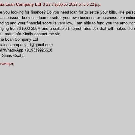
sia Loan Company Ltd
8 Σεπτεμβρίου 2022 στις 6:22 μ.μ.
e you looking for finance? Do you need loan for to settle your bills, like pers
nance issue, business loan to setup your own business or business expandion
nding and your financial score is very low, I am able to fund you the amount
nging from $1000-$50M and a suitable Interest rates 3% that will makes life e
u. more info Kindly contact me via
sia Loan Company Ltd
sialoancompanyltd@gmail.com
all/Whats-App +919319926618
. Sipos Csaba
πάντηση