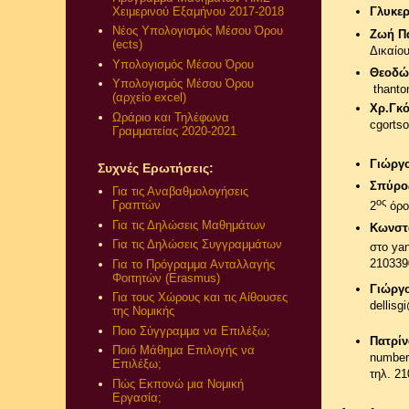
Χειμερινού Εξαμήνου 2017-2018
Γλυκερ
Νέος Υπολογισμός Μέσου Όρου
Ζωή Π
(ects)
Δικαίου
Υπολογισμός Μέσου Όρου
Θεοδώ
Υπολογισμός Μέσου Όρου
t
(αρχείο excel)
Χρ.Γκ
Ωράριο και Τηλέφωνα
cgorts
Γραμματείας 2020-2021
Γιώργο
Συχνές Ερωτήσεις:
Σπύρο
Για τις Αναβαθμολογήσεις
ος
Γραπτών
2
όρο
Για τις Δηλώσεις Μαθημάτων
Κωνστ
Για τις Δηλώσεις Συγγραμμάτων
στο
yan
210339
Για το Πρόγραμμα Ανταλλαγής
Φοιτητών (Erasmus)
Γιώργ
Για τους Χώρους και τις Αίθουσες
dellisg
της Νομικής
Ποιο Σύγγραμμα να Επιλέξω;
Πατρί
Ποιό Μάθημα Επιλογής να
number
Επιλέξω;
τηλ. 2
Πώς Εκπονώ μια Νομική
Εργασία;