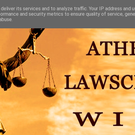
deliver its services and to analyze traffic. Your IP address and 
formance and security metrics to ensure quality of service, gen
abuse.