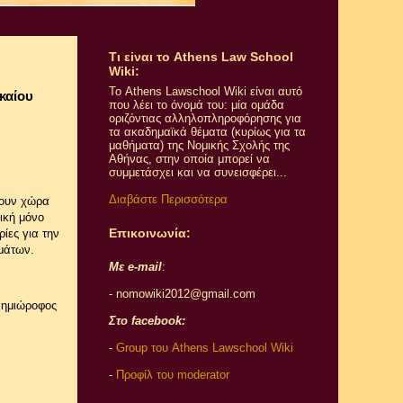
Τι εiναι το Athens Law School
Wiki:
Το Athens Lawschool Wiki είναι αυτό
καίου
που λέει το όνομά του: μία ομάδα
οριζόντιας αλληλοπληροφόρησης για
τα ακαδημαϊκά θέματα (κυρίως για τα
μαθήματα) της Νομικής Σχολής της
Αθήνας, στην οποία μπορεί να
συμμετάσχει και να συνεισφέρει...
Διαβάστε Περισσότερα
νουν χώρα
ική μόνο
Επικοινωνία:
ίες για την
μάτων.
Με e-mail
:
- nomowiki2012@gmail.com
, ημιώροφος
Στο facebook:
-
Group του Athens Lawschool Wiki
-
Προφίλ του moderator