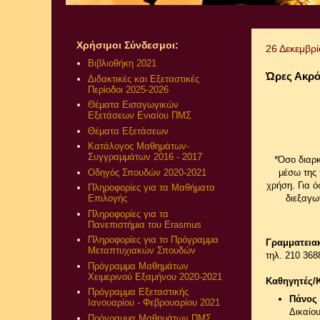
Χρήσιμοι Σύνδεσμοι:
26 Δεκεμβρ
Βιβλιοθήκη 2021
Ώρες Ακρό
Διδακτικές και Εξεταστικές
Περίοδοι 2025-2026
Θέματα Εισαγωγικών
Εξετάσεων Ενιαίου ΠΜΣ
Θέματα Εξετάσεων
Κατάλογος Μαθημάτων-
Συγγραμμάτων 2016 - 2017
*Όσο διαρ
Οδηγός Σπουδών 2020-2021
μέσω της 
χρήση. Για 
Πληροφορίες για τα Μαθήματα
διεξαγω
Επιλογής
Πληροφορίες για τα
Πανεπιστήμια του Erasmus
Πληροφορίες για το Πρόγραμμα
Γραμματεια
Μεταπτυχιακών Σπουδών
τηλ. 210 368
Πρόγραμμα Μαθημάτων
Χειμερινού Εξαμήνου 2020-2021
Καθηγητές/
Πρόγραμμα Εξεταστικής
Πάνος 
Ιανουαρίου - Φεβρουαρίου 2021
Δικαίου
Πρόγραμμα Μαθημάτων ΠΜΣ