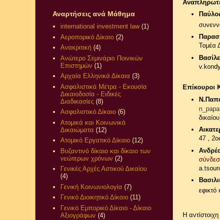
Αναπληρωτέ
Αναρτήσεις ανά Μάθημα
Παύλο
συνενν
international investment law
(1)
Παρασ
Αεροπορικό Δίκαιο
(2)
Τομέα 
Ανακριτική
(4)
Βασίλε
Ανώτερο Σεμινάριο Ποινικών
Επιστημών
(1)
v.kond
Αρχαία Ελληνικά Δίκαια
(3)
Ασφαλιστικά Μέτρα - Εκουσία
Επίκουροι 
Δικαιοδοσία - Ειδικές
Ν.Πα
Διαδικασίες
(8)
n_papa
Ασφαλιστικό Δίκαιο
(6)
δικαίου
Ατομικά και Κοινωνικά
Αικατε
Δικαιώματα
(12)
47 , 2ο
Ατομικό Εργατικό Δίκαιο
(12)
Ανδρέ
Βυζαντινό δίκαιο και δίκαιο των
νεώτερων χρόνων
(2)
σύνδεσ
a.tsour
Γενικές Αρχές Αστικού Δικαίου
(4)
Βασιλ
Γενική Κοινωνιολογία
(7)
εφικτό
Γενικό Διοικητικό Δίκαιο
(11)
Γενικό Εμπορικό Δίκαιο - Δίκαιο
Η αντίστοιχ
Αξιογράφων
(4)