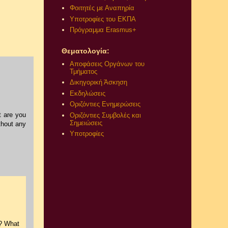
Φοιτητές με Αναπηρία
Υποτροφίες του ΕΚΠΑ
Πρόγραμμα Erasmus+
Θεματολογία:
Αποφάσεις Οργάνων του
Τμήματος
Δικηγορική Άσκηση
Εκδηλώσεις
Οριζόντιες Ενημερώσεις
t are you
Οριζόντιες Συμβολές και
Σημειώσεις
thout any
Υποτροφίες
s? What