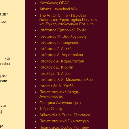
Κατάλογος OPAC
Athens Lawschool Wiki
8 387
The Art Of Crime - Περιοδική
έκδοση του Εργαστηρίου Ποινικών
 του
και Εγκληματολογικών Ερευνών
Ιστότοπος Εμπορικού Τομέα
Ιστότοπος Φ. Βασιλόγιαννη
Ιστότοπος Γ. Γεωργιάδη
Ιστότοπος Γ. Δελλή
Ιστότοπος Α. Δημοπούλου
r και
Ιστολόγιο Α. Καραμπατζού
μοσίου
Ιστολόγιο Δ. Κιούπη
Ιστολόγιο Ν. Λίβου
μίας
Ιστότοπος Χ.Χ. Μυλωνόπουλου
l.com
Ιστοσελίδα Α. Χατζή
Πανεπιστημιακή Λέσχη -
Ανακοινώσεις
Φοιτητικά Αναγνωστήρια
ίναι
Τμήμα Σίτισης
ς)
Διδασκαλείο Ξένων Γλωσσών
Πανεπιστημιακό Γυμναστήριο
ην
Πολιτιστικός Όμιλος Φοιτητών