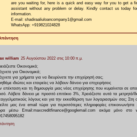
are you waiting for, here is a quick and easy way for you to get a fi
assistant without any problem or delay. Kindly contact us today f
information.
E-mail: shadiraaliuloancompany1@gmail.com
WhatsApp: +919821024828
Απάντηση
ax william
25 Αυγούστου 2022 στις 10:00 π.μ.
ειάζεστε Οικονομικά;
χνετε για Οικονομικά;
χνετε για χρήματα για να διευρύνετε την επιχείρησή σας;
ηθάμε ιδιώτες και εταιρείες να λάβουν δάνειο για επιχειρήσεις
ν επέκταση και τη δημιουργία μιας νέας επιχείρησης που κυμαίνεται σε οπ
σό. Λάβετε δάνειο με προσιτό επιτόκιο 3%, Χρειάζεστε αυτά τα μετρητά/δ
αγγελματικούς λόγους και για την εκκαθάριση των λογαριασμών σας; Στη σ
τείλτε μας ένα email τώρα για περισσότερες πληροφορίες επικοινωνήστε 
ώρα μέσω Email:maxcreditfinance@googlemail.com ακόμα μόνο στο 
917458095182
πάντηση