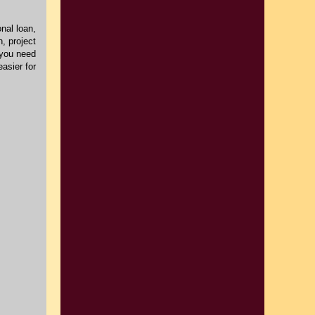
onal loan,
, project
 you need
asier for