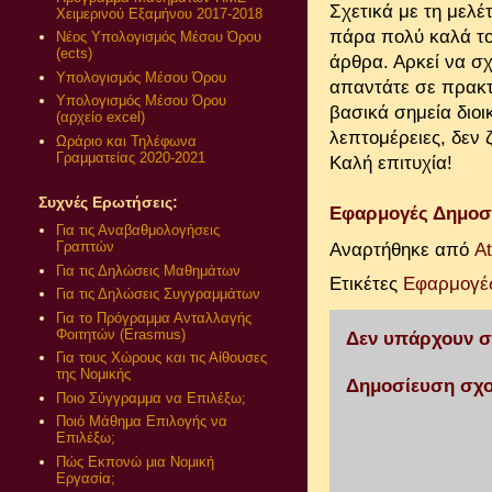
Σχετικά με τη μελέ
Χειμερινού Εξαμήνου 2017-2018
πάρα πολύ καλά το
Νέος Υπολογισμός Μέσου Όρου
(ects)
άρθρα. Αρκεί να σ
Υπολογισμός Μέσου Όρου
απαντάτε σε πρακτ
Υπολογισμός Μέσου Όρου
βασικά σημεία διοι
(αρχείο excel)
λεπτομέρειες, δεν 
Ωράριο και Τηλέφωνα
Γραμματείας 2020-2021
Καλή επιτυχία!
Συχνές Ερωτήσεις:
Εφαρμογές Δημοσί
Για τις Αναβαθμολογήσεις
Γραπτών
Αναρτήθηκε από
A
Για τις Δηλώσεις Μαθημάτων
Ετικέτες
Εφαρμογές
Για τις Δηλώσεις Συγγραμμάτων
Για το Πρόγραμμα Ανταλλαγής
Φοιτητών (Erasmus)
Δεν υπάρχουν σ
Για τους Χώρους και τις Αίθουσες
της Νομικής
Δημοσίευση σχο
Ποιο Σύγγραμμα να Επιλέξω;
Ποιό Μάθημα Επιλογής να
Επιλέξω;
Πώς Εκπονώ μια Νομική
Εργασία;