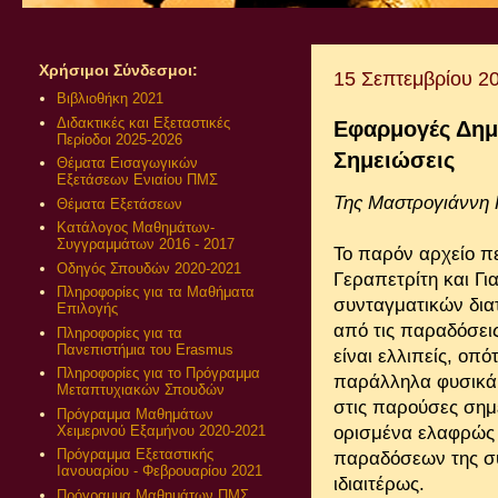
Χρήσιμοι Σύνδεσμοι:
15 Σεπτεμβρίου 2
Βιβλιοθήκη 2021
Διδακτικές και Εξεταστικές
Εφαρμογές Δημο
Περίοδοι 2025-2026
Σημειώσεις
Θέματα Εισαγωγικών
Εξετάσεων Ενιαίου ΠΜΣ
Της Μαστρογιάννη
Θέματα Εξετάσεων
Κατάλογος Μαθημάτων-
Συγγραμμάτων 2016 - 2017
Το παρόν αρχείο πε
Οδηγός Σπουδών 2020-2021
Γεραπετρίτη και Γ
Πληροφορίες για τα Μαθήματα
συνταγματικών δια
Επιλογής
από τις παραδόσει
Πληροφορίες για τα
Πανεπιστήμια του Erasmus
είναι ελλιπείς, οπ
Πληροφορίες για το Πρόγραμμα
παράλληλα φυσικά μ
Μεταπτυχιακών Σπουδών
στις παρούσες σημ
Πρόγραμμα Μαθημάτων
Χειμερινού Εξαμήνου 2020-2021
ορισμένα ελαφρώς 
Πρόγραμμα Εξεταστικής
παραδόσεων της συ
Ιανουαρίου - Φεβρουαρίου 2021
ιδιαιτέρως.
Πρόγραμμα Μαθημάτων ΠΜΣ