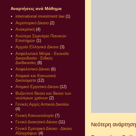
Αναρτήσεις ανά Μάθημα
international investment law
(1)
Αεροπορικό Δίκαιο
(2)
Ανακριτική
(4)
Ανώτερο Σεμινάριο Ποινικών
Επιστημών
(1)
Αρχαία Ελληνικά Δίκαια
(3)
Ασφαλιστικά Μέτρα - Εκουσία
Δικαιοδοσία - Ειδικές
Διαδικασίες
(8)
Ασφαλιστικό Δίκαιο
(6)
Ατομικά και Κοινωνικά
Δικαιώματα
(12)
Ατομικό Εργατικό Δίκαιο
(12)
Βυζαντινό δίκαιο και δίκαιο των
νεώτερων χρόνων
(2)
Γενικές Αρχές Αστικού Δικαίου
(4)
Γενική Κοινωνιολογία
(7)
Γενικό Διοικητικό Δίκαιο
(11)
Νεότερη ανάρτηση
Γενικό Εμπορικό Δίκαιο - Δίκαιο
Αξιογράφων
(4)