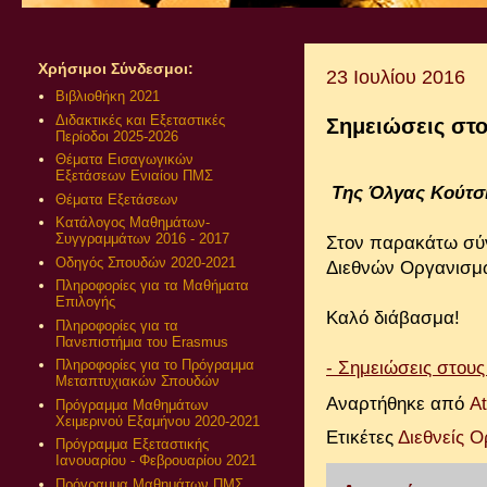
Χρήσιμοι Σύνδεσμοι:
23 Ιουλίου 2016
Βιβλιοθήκη 2021
Διδακτικές και Εξεταστικές
Σημειώσεις στο
Περίοδοι 2025-2026
Θέματα Εισαγωγικών
Εξετάσεων Ενιαίου ΠΜΣ
Της Όλγας Κούτσ
Θέματα Εξετάσεων
Κατάλογος Μαθημάτων-
Συγγραμμάτων 2016 - 2017
Στον παρακάτω σύν
Οδηγός Σπουδών 2020-2021
Διεθνών Οργανισμ
Πληροφορίες για τα Μαθήματα
Επιλογής
Καλό διάβασμα!
Πληροφορίες για τα
Πανεπιστήμια του Erasmus
Πληροφορίες για το Πρόγραμμα
- Σημειώσεις στους
Μεταπτυχιακών Σπουδών
Αναρτήθηκε από
A
Πρόγραμμα Μαθημάτων
Χειμερινού Εξαμήνου 2020-2021
Ετικέτες
Διεθνείς Ο
Πρόγραμμα Εξεταστικής
Ιανουαρίου - Φεβρουαρίου 2021
Πρόγραμμα Μαθημάτων ΠΜΣ