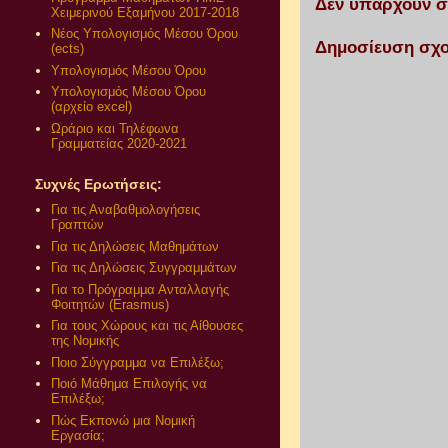
Δεν υπάρχουν σ
Χειμερινού Εξαμήνου 2017-2018
Νέος Υπολογισμός Μέσου Όρου
Δημοσίευση σχο
(ects)
Υπολογισμός Μέσου Όρου
Υπολογισμός Μέσου Όρου
(αρχείο excel)
Ωράριο και Τηλέφωνα
Γραμματείας 2020-2021
Συχνές Ερωτήσεις:
Για τις Αναβαθμολογήσεις
Γραπτών
Για τις Δηλώσεις Μαθημάτων
Για τις Δηλώσεις Συγγραμμάτων
Για το Πρόγραμμα Ανταλλαγής
Φοιτητών (Erasmus)
Για τους Χώρους και τις Αίθουσες
της Νομικής
Ποιο Σύγγραμμα να Επιλέξω;
Ποιό Μάθημα Επιλογής να
Επιλέξω;
Πώς Εκπονώ μια Νομική
Εργασία;