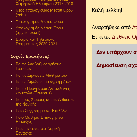
Χειμερινού Εξαμήνου 2017-2018
Καλή μελέτη!
Νέος Υπολογισμός Μέσου Όρου
(ects)
Υπολογισμός Μέσου Όρου
Αναρτήθηκε από
A
Υπολογισμός Μέσου Όρου
(αρχείο excel)
Ετικέτες
Διεθνείς Ο
Ωράριο και Τηλέφωνα
Γραμματείας 2020-2021
Δεν υπάρχουν σ
Συχνές Ερωτήσεις:
Για τις Αναβαθμολογήσεις
Δημοσίευση σχο
Γραπτών
Για τις Δηλώσεις Μαθημάτων
Για τις Δηλώσεις Συγγραμμάτων
Για το Πρόγραμμα Ανταλλαγής
Φοιτητών (Erasmus)
Για τους Χώρους και τις Αίθουσες
της Νομικής
Ποιο Σύγγραμμα να Επιλέξω;
Ποιό Μάθημα Επιλογής να
Επιλέξω;
Πώς Εκπονώ μια Νομική
Εργασία;