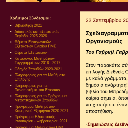
Χρήσιμοι Σύνδεσμοι:
22 Σεπτεμβρίου 2
Βιβλιοθήκη 2021
Διδακτικές και Εξεταστικές
Σχεδιαγραμματι
Περίοδοι 2025-2026
Οργανισμούς
Θέματα Εισαγωγικών
Εξετάσεων Ενιαίου ΠΜΣ
Tου Γαβριήλ Γαβρ
Θέματα Εξετάσεων
Κατάλογος Μαθημάτων-
Συγγραμμάτων 2016 - 2017
Στον παρακάτω σύν
Οδηγός Σπουδών 2020-2021
επιλογής Διεθνείς 
Πληροφορίες για τα Μαθήματα
με καλά γράμματα,
Επιλογής
δημόσια ανάρτηση!)
Πληροφορίες για τα
Πανεπιστήμια του Erasmus
βιβλίο του Μπρεδήμ
Πληροφορίες για το Πρόγραμμα
καίρια σημεία, όπ
Μεταπτυχιακών Σπουδών
να χτυπήσετε έναν 
Πρόγραμμα Μαθημάτων
Χειμερινού Εξαμήνου 2020-2021
αποστήθιση.
Πρόγραμμα Εξεταστικής
Ιανουαρίου - Φεβρουαρίου 2021
-
Σημειώσεις Διεθ
Πρόγραμμα Μαθημάτων ΠΜΣ