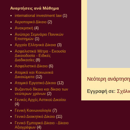
Αναρτήσεις ανά Μάθημα
international investment law
(1)
Αεροπορικό Δίκαιο
(2)
Ανακριτική
(4)
Ανώτερο Σεμινάριο Ποινικών
Επιστημών
(1)
Αρχαία Ελληνικά Δίκαια
(3)
Ασφαλιστικά Μέτρα - Εκουσία
Δικαιοδοσία - Ειδικές
Διαδικασίες
(8)
Ασφαλιστικό Δίκαιο
(6)
Ατομικά και Κοινωνικά
Δικαιώματα
(12)
Νεότερη ανάρτηση
Ατομικό Εργατικό Δίκαιο
(12)
Βυζαντινό δίκαιο και δίκαιο των
Εγγραφή σε:
Σχόλι
νεώτερων χρόνων
(2)
Γενικές Αρχές Αστικού Δικαίου
(4)
Γενική Κοινωνιολογία
(7)
Γενικό Διοικητικό Δίκαιο
(11)
Γενικό Εμπορικό Δίκαιο - Δίκαιο
Αξιογράφων
(4)