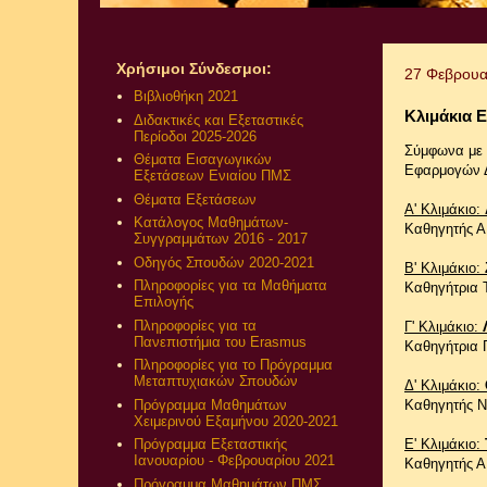
Χρήσιμοι Σύνδεσμοι:
27 Φεβρουα
Βιβλιοθήκη 2021
Κλιμάκια 
Διδακτικές και Εξεταστικές
Περίοδοι 2025-2026
Σύμφωνα με
Θέματα Εισαγωγικών
Εφαρμογών Δη
Εξετάσεων Ενιαίου ΠΜΣ
Θέματα Εξετάσεων
Α' Κλιμάκιο:
Κατάλογος Μαθημάτων-
Καθηγητής Α
Συγγραμμάτων 2016 - 2017
Οδηγός Σπουδών 2020-2021
Β' Κλιμάκιο:
Πληροφορίες για τα Μαθήματα
Καθηγήτρια 
Επιλογής
Πληροφορίες για τα
Γ' Κλιμάκιο:
Πανεπιστήμια του Erasmus
Καθηγήτρια Γ
Πληροφορίες για το Πρόγραμμα
Μεταπτυχιακών Σπουδών
Δ' Κλιμάκιο:
Πρόγραμμα Μαθημάτων
Καθηγητής Ν.
Χειμερινού Εξαμήνου 2020-2021
Ε' Κλιμάκιο:
Πρόγραμμα Εξεταστικής
Ιανουαρίου - Φεβρουαρίου 2021
Καθηγητής Α
Πρόγραμμα Μαθημάτων ΠΜΣ