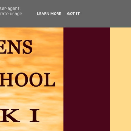
user-agent
erate usage
LEARN MORE
GOT IT