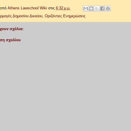
 από
Athens Lawschool Wiki
στις
6:32 μ.μ.
ρμογές Δημοσίου Δικαίου
,
Οριζόντιες Ενημερώσεις
χουν σχόλια:
ση σχολίου