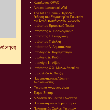
Κατάλογος OPAC
Athens Lawschool Wiki
The Art Of Crime - Περιοδική
έκδοση του Εργαστηρίου Ποινικών
και Εγκληματολογικών Ερευνών
Ιστότοπος Εμπορικού Τομέα
Ιστότοπος Φ. Βασιλόγιαννη
Ιστότοπος Γ. Γεωργιάδη
Ιστότοπος Γ. Δελλή
Ανάρτηση
Ιστότοπος Α. Δημοπούλου
Ιστολόγιο Α. Καραμπατζού
Ιστολόγιο Δ. Κιούπη
Ιστολόγιο Ν. Λίβου
Ιστότοπος Χ.Χ. Μυλωνόπουλου
Ιστοσελίδα Α. Χατζή
Πανεπιστημιακή Λέσχη -
Ανακοινώσεις
Φοιτητικά Αναγνωστήρια
Τμήμα Σίτισης
Διδασκαλείο Ξένων Γλωσσών
Πανεπιστημιακό Γυμναστήριο
Πολιτιστικός Όμιλος Φοιτητών