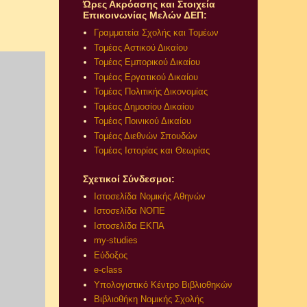
Ώρες Ακρόασης και Στοιχεία
Επικοινωνίας Μελών ΔΕΠ:
Γραμματεία Σχολής και Τομέων
Τομέας Αστικού Δικαίου
Τομέας Εμπορικού Δικαίου
Τομέας Εργατικού Δικαίου
Τομέας Πολιτικής Δικονομίας
Τομέας Δημοσίου Δικαίου
Τομέας Ποινικού Δικαίου
Τομέας Διεθνών Σπουδών
Τομέας Ιστορίας και Θεωρίας
Σχετικοί Σύνδεσμοι:
Ιστοσελίδα Νομικής Αθηνών
Ιστοσελίδα ΝΟΠΕ
Ιστοσελίδα ΕΚΠΑ
my-studies
Εύδοξος
e-class
Υπολογιστικό Κέντρο Βιβλιοθηκών
Βιβλιοθήκη Νομικής Σχολής