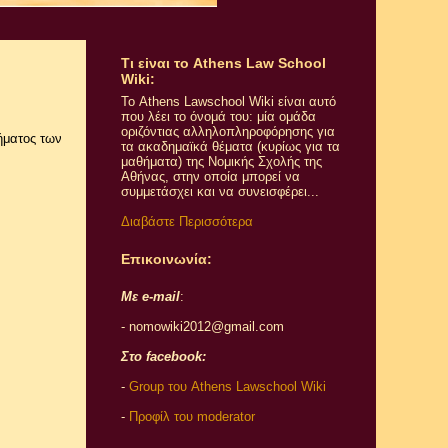
Τι εiναι το Athens Law School
Wiki:
Το Athens Lawschool Wiki είναι αυτό
που λέει το όνομά του: μία ομάδα
οριζόντιας αλληλοπληροφόρησης για
ήματος των
τα ακαδημαϊκά θέματα (κυρίως για τα
μαθήματα) της Νομικής Σχολής της
Αθήνας, στην οποία μπορεί να
συμμετάσχει και να συνεισφέρει...
Διαβάστε Περισσότερα
Επικοινωνία:
Με e-mail
:
- nomowiki2012@gmail.com
Στο facebook:
-
Group του Athens Lawschool Wiki
-
Προφίλ του moderator