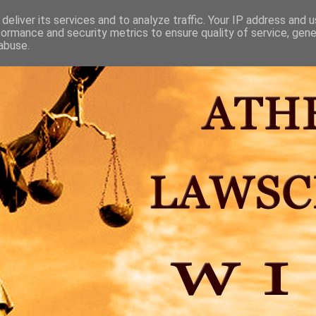
deliver its services and to analyze traffic. Your IP address and 
formance and security metrics to ensure quality of service, gen
abuse.