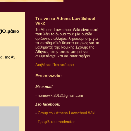
Τι εiναι το Athens Law School
Wiki:
Το Athens Lawschool Wiki είναι αυτό
(Κλιμάκιο
που λέει το όνομά του: μία ομάδα
οριζόντιας αλληλοπληροφόρησης για
τα ακαδημαϊκά θέματα (κυρίως για τα
μαθήματα) της Νομικής Σχολής της
Αθήνας, στην οποία μπορεί να
συμμετάσχει και να συνεισφέρει...
αι της Αν.
Διαβάστε Περισσότερα
Επικοινωνία:
Με e-mail
:
- nomowiki2012@gmail.com
Στο facebook:
-
Group του Athens Lawschool Wiki
-
Προφίλ του moderator