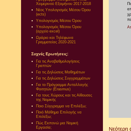
Χειμερινού Εξαμήνου 2017-2018
Π
α
Νέος Υπολογισμός Μέσου Όρου
χρ
(ects)
πα
Υπολογισμός Μέσου Όρου
Υπολογισμός Μέσου Όρου
Α
(αρχείο excel)
Ωράριο και Τηλέφωνα
Γραμματείας 2020-2021
Συχνές Ερωτήσεις:
Για τις Αναβαθμολογήσεις
Γραπτών
Για τις Δηλώσεις Μαθημάτων
Για τις Δηλώσεις Συγγραμμάτων
Για το Πρόγραμμα Ανταλλαγής
Φοιτητών (Erasmus)
Για τους Χώρους και τις Αίθουσες
της Νομικής
Ποιο Σύγγραμμα να Επιλέξω;
Ποιό Μάθημα Επιλογής να
Επιλέξω;
Πώς Εκπονώ μια Νομική
Εργασία;
Νεότερη 