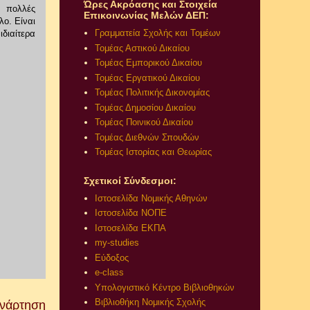
Ώρες Ακρόασης και Στοιχεία
ε πολλές
Επικοινωνίας Μελών ΔΕΠ:
ο. Είναι
Γραμματεία Σχολής και Τομέων
ιδιαίτερα
Τομέας Αστικού Δικαίου
Τομέας Εμπορικού Δικαίου
Τομέας Εργατικού Δικαίου
Τομέας Πολιτικής Δικονομίας
Τομέας Δημοσίου Δικαίου
Τομέας Ποινικού Δικαίου
Τομέας Διεθνών Σπουδών
Τομέας Ιστορίας και Θεωρίας
Σχετικοί Σύνδεσμοι:
Ιστοσελίδα Νομικής Αθηνών
Ιστοσελίδα ΝΟΠΕ
Ιστοσελίδα ΕΚΠΑ
my-studies
Εύδοξος
e-class
Υπολογιστικό Κέντρο Βιβλιοθηκών
Βιβλιοθήκη Νομικής Σχολής
Ανάρτηση