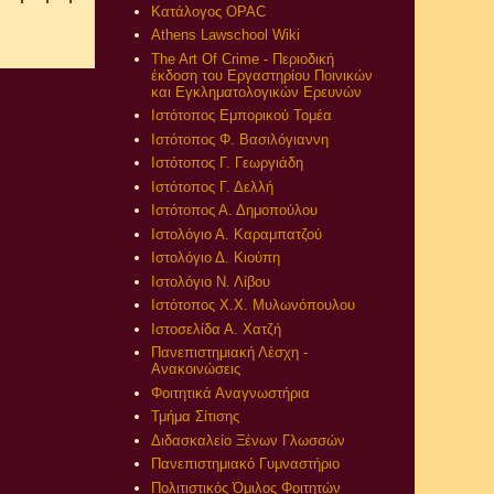
Κατάλογος OPAC
Athens Lawschool Wiki
The Art Of Crime - Περιοδική
έκδοση του Εργαστηρίου Ποινικών
και Εγκληματολογικών Ερευνών
Ιστότοπος Εμπορικού Τομέα
Ιστότοπος Φ. Βασιλόγιαννη
Ιστότοπος Γ. Γεωργιάδη
Ιστότοπος Γ. Δελλή
Ιστότοπος Α. Δημοπούλου
Ιστολόγιο Α. Καραμπατζού
Ιστολόγιο Δ. Κιούπη
Ιστολόγιο Ν. Λίβου
Ιστότοπος Χ.Χ. Μυλωνόπουλου
Ιστοσελίδα Α. Χατζή
Πανεπιστημιακή Λέσχη -
Ανακοινώσεις
Φοιτητικά Αναγνωστήρια
Τμήμα Σίτισης
Διδασκαλείο Ξένων Γλωσσών
Πανεπιστημιακό Γυμναστήριο
Πολιτιστικός Όμιλος Φοιτητών