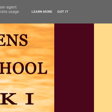
user-agent
erate usage
LEARN MORE
GOT IT