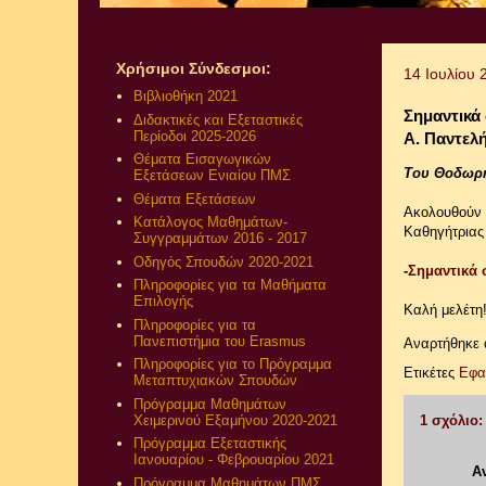
Χρήσιμοι Σύνδεσμοι:
14 Ιουλίου 
Βιβλιοθήκη 2021
Σημαντικά
Διδακτικές και Εξεταστικές
Περίοδοι 2025-2026
Α. Παντελ
Θέματα Εισαγωγικών
Του Θοδωρ
Εξετάσεων Ενιαίου ΠΜΣ
Θέματα Εξετάσεων
Ακολουθούν κ
Κατάλογος Μαθημάτων-
Καθηγήτριας
Συγγραμμάτων 2016 - 2017
Οδηγός Σπουδών 2020-2021
-
Σημαντικά
Πληροφορίες για τα Μαθήματα
Επιλογής
Καλή μελέτη
Πληροφορίες για τα
Πανεπιστήμια του Erasmus
Αναρτήθηκε
Πληροφορίες για το Πρόγραμμα
Ετικέτες
Εφα
Μεταπτυχιακών Σπουδών
Πρόγραμμα Μαθημάτων
Χειμερινού Εξαμήνου 2020-2021
1 σχόλιο:
Πρόγραμμα Εξεταστικής
Ιανουαρίου - Φεβρουαρίου 2021
Α
Πρόγραμμα Μαθημάτων ΠΜΣ