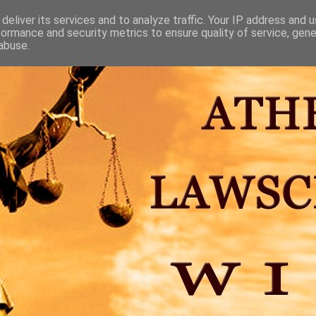
deliver its services and to analyze traffic. Your IP address and 
formance and security metrics to ensure quality of service, gen
abuse.