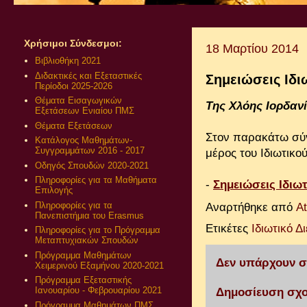
Χρήσιμοι Σύνδεσμοι:
18 Μαρτίου 2014
Βιβλιοθήκη 2021
Διδακτικές και Εξεταστικές
Σημειώσεις Ιδι
Περίοδοι 2025-2026
Θέματα Εισαγωγικών
Της Χλόης Ιορδαν
Εξετάσεων Ενιαίου ΠΜΣ
Θέματα Εξετάσεων
Στον παρακάτω σύν
Κατάλογος Μαθημάτων-
Συγγραμμάτων 2016 - 2017
μέρος του Ιδιωτικού
Οδηγός Σπουδών 2020-2021
Πληροφορίες για τα Μαθήματα
-
Σημειώσεις Ιδιωτ
Επιλογής
Πληροφορίες για τα
Αναρτήθηκε από
A
Πανεπιστήμια του Erasmus
Ετικέτες
Ιδιωτικό Δ
Πληροφορίες για το Πρόγραμμα
Μεταπτυχιακών Σπουδών
Πρόγραμμα Μαθημάτων
Δεν υπάρχουν σ
Χειμερινού Εξαμήνου 2020-2021
Πρόγραμμα Εξεταστικής
Ιανουαρίου - Φεβρουαρίου 2021
Δημοσίευση σχο
Πρόγραμμα Μαθημάτων ΠΜΣ