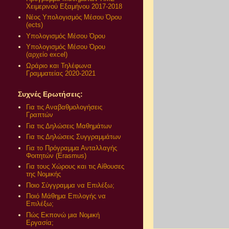
Χειμερινού Εξαμήνου 2017-2018
Νέος Υπολογισμός Μέσου Όρου
(ects)
Υπολογισμός Μέσου Όρου
Υπολογισμός Μέσου Όρου
(αρχείο excel)
Ωράριο και Τηλέφωνα
Γραμματείας 2020-2021
Συχνές Ερωτήσεις:
Για τις Αναβαθμολογήσεις
Γραπτών
Για τις Δηλώσεις Μαθημάτων
Για τις Δηλώσεις Συγγραμμάτων
Για το Πρόγραμμα Ανταλλαγής
Φοιτητών (Erasmus)
Για τους Χώρους και τις Αίθουσες
της Νομικής
Ποιο Σύγγραμμα να Επιλέξω;
Ποιό Μάθημα Επιλογής να
Επιλέξω;
Πώς Εκπονώ μια Νομική
Εργασία;