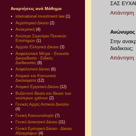
ΣΑΣ ΕΥΧΑ
Αναρτήσεις ανά Μάθημα
Απάντηση
international investment law
(1)
Αεροπορικό Δίκαιο
(2)
Ανακριτική
(4)
Ανώνυμος
Ανώτερο Σεμινάριο Ποινικών
Επιστημών
(1)
Στην ανακρ
Αρχαία Ελληνικά Δίκαια
(3)
διαδικους;
Ασφαλιστικά Μέτρα - Εκουσία
Απάντηση
Δικαιοδοσία - Ειδικές
Διαδικασίες
(8)
Ασφαλιστικό Δίκαιο
(6)
Ατομικά και Κοινωνικά
Δικαιώματα
(12)
Ατομικό Εργατικό Δίκαιο
(12)
Βυζαντινό δίκαιο και δίκαιο των
νεώτερων χρόνων
(2)
Γενικές Αρχές Αστικού Δικαίου
(4)
Γενική Κοινωνιολογία
(7)
Γενικό Διοικητικό Δίκαιο
(11)
Γενικό Εμπορικό Δίκαιο - Δίκαιο
Αξιογράφων
(4)