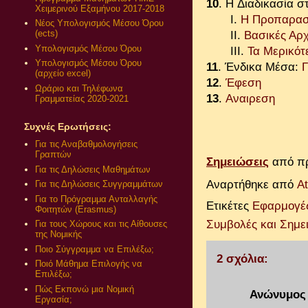
10
. H Διαδικασία σ
Χειμερινού Εξαμήνου 2017-2018
Ι.
Η Προπαρασκ
Νέος Υπολογισμός Μέσου Όρου
(ects)
ΙΙ.
Βασικές Αρ
Υπολογισμός Μέσου Όρου
ΙΙΙ.
Τα Μερικότ
Υπολογισμός Μέσου Όρου
11
. Ένδικα Μέσα:
Γ
(αρχείο excel)
12
.
Έφεση
Ωράριο και Τηλέφωνα
13
.
Αναιρεση
Γραμματείας 2020-2021
Συχνές Ερωτήσεις:
Για τις Αναβαθμολογήσεις
Γραπτών
Σημειώσεις
από πρ
Για τις Δηλώσεις Μαθημάτων
Αναρτήθηκε από
A
Για τις Δηλώσεις Συγγραμμάτων
Για το Πρόγραμμα Ανταλλαγής
Ετικέτες
Εφαρμογές 
Φοιτητών (Erasmus)
Συμβολές και Σημε
Για τους Χώρους και τις Αίθουσες
της Νομικής
Ποιο Σύγγραμμα να Επιλέξω;
2 σχόλια:
Ποιό Μάθημα Επιλογής να
Επιλέξω;
Πώς Εκπονώ μια Νομική
Ανώνυμος
Εργασία;