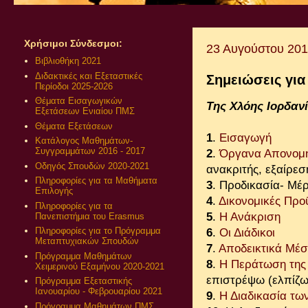
Χρήσιμοι Σύνδεσμοι:
23 Αυγούστου 20
Βιβλιοθήκη 2021
Διδακτικές και Εξεταστικές
Σημειώσεις για
Περίοδοι 2025-2026
Θέματα Εισαγωγικών
Της Χλόης Ιορδαν
Εξετάσεων Ενιαίου ΠΜΣ
Θέματα Εξετάσεων
1
.
Εισαγωγή
Κατάλογος Μαθημάτων-
Συγγραμμάτων 2016 - 2017
2
.
Όργανα Απονομής
Οδηγός Σπουδών 2020-2021
ανακριτής, εξαίρεση
Πληροφορίες για τα Μαθήματα
3
. Προδικασία- Μέ
Επιλογής
4
.
Δικονομικές Προ
Πληροφορίες για τα
5
.
Η Ανάκριση
Πανεπιστήμια του Erasmus
Πληροφορίες για το Πρόγραμμα
6
.
Οι Διάδικοι
Μεταπτυχιακών Σπουδών
7
.
Αποδεικτικά Μέσ
Πρόγραμμα Μαθημάτων
8
.
Η Περάτωση της
Χειμερινού Εξαμήνου 2020-2021
επιστρέψω (ελπίζω
Πρόγραμμα Εξεταστικής
Ιανουαρίου - Φεβρουαρίου 2021
9
.
Η Διαδικασία τω
Πρόγραμμα Μαθημάτων ΠΜΣ