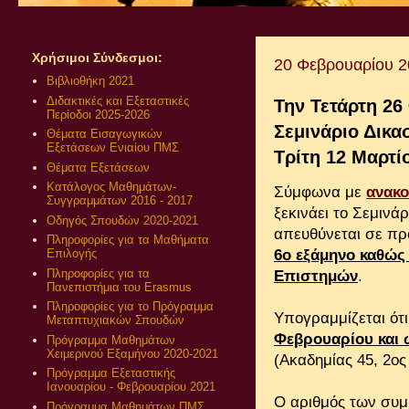
Χρήσιμοι Σύνδεσμοι:
20 Φεβρουαρίου 
Βιβλιοθήκη 2021
Διδακτικές και Εξεταστικές
Την Τετάρτη 26
Περίοδοι 2025-2026
Σεμινάριο Δικα
Θέματα Εισαγωγικών
Εξετάσεων Ενιαίου ΠΜΣ
Τρίτη 12 Μαρτί
Θέματα Εξετάσεων
Κατάλογος Μαθημάτων-
Σύμφωνα με
ανακ
Συγγραμμάτων 2016 - 2017
ξεκινάει το Σεμινά
Οδηγός Σπουδών 2020-2021
απευθύνεται σε πρ
Πληροφορίες για τα Μαθήματα
6ο εξάμηνο καθώς 
Επιλογής
Πληροφορίες για τα
Επιστημών
.
Πανεπιστήμια του Erasmus
Πληροφορίες για το Πρόγραμμα
Υπογραμμίζεται ότ
Μεταπτυχιακών Σπουδών
Φεβρουαρίου και 
Πρόγραμμα Μαθημάτων
Χειμερινού Εξαμήνου 2020-2021
(Ακαδημίας 45, 2ος
Πρόγραμμα Εξεταστικής
Ιανουαρίου - Φεβρουαρίου 2021
Ο αριθμός των συμμ
Πρόγραμμα Μαθημάτων ΠΜΣ