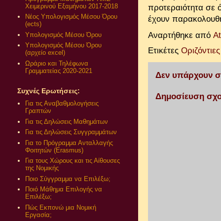
Χειμερινού Εξαμήνου 2017-2018
προτεραιότητα σε ό
Νέος Υπολογισμός Μέσου Όρου
έχουν παρακολουθήσ
(ects)
Αναρτήθηκε από
A
Υπολογισμός Μέσου Όρου
Υπολογισμός Μέσου Όρου
Ετικέτες
Οριζόντιε
(αρχείο excel)
Ωράριο και Τηλέφωνα
Γραμματείας 2020-2021
Δεν υπάρχουν σ
Συχνές Ερωτήσεις:
Δημοσίευση σχο
Για τις Αναβαθμολογήσεις
Γραπτών
Για τις Δηλώσεις Μαθημάτων
Για τις Δηλώσεις Συγγραμμάτων
Για το Πρόγραμμα Ανταλλαγής
Φοιτητών (Erasmus)
Για τους Χώρους και τις Αίθουσες
της Νομικής
Ποιο Σύγγραμμα να Επιλέξω;
Ποιό Μάθημα Επιλογής να
Επιλέξω;
Πώς Εκπονώ μια Νομική
Εργασία;