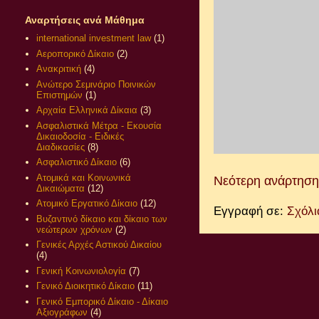
Αναρτήσεις ανά Μάθημα
international investment law
(1)
Αεροπορικό Δίκαιο
(2)
Ανακριτική
(4)
Ανώτερο Σεμινάριο Ποινικών
Επιστημών
(1)
Αρχαία Ελληνικά Δίκαια
(3)
Ασφαλιστικά Μέτρα - Εκουσία
Δικαιοδοσία - Ειδικές
Διαδικασίες
(8)
Ασφαλιστικό Δίκαιο
(6)
Ατομικά και Κοινωνικά
Νεότερη ανάρτηση
Δικαιώματα
(12)
Ατομικό Εργατικό Δίκαιο
(12)
Εγγραφή σε:
Σχόλι
Βυζαντινό δίκαιο και δίκαιο των
νεώτερων χρόνων
(2)
Γενικές Αρχές Αστικού Δικαίου
(4)
Γενική Κοινωνιολογία
(7)
Γενικό Διοικητικό Δίκαιο
(11)
Γενικό Εμπορικό Δίκαιο - Δίκαιο
Αξιογράφων
(4)