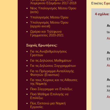
Χειμερινού Εξαμήνου 2017-2018
Ετικέτες
Εφαρ
Νέος Υπολογισμός Μέσου Όρου
(ects)
4 σχόλια:
Υπολογισμός Μέσου Όρου
Υπολογισμός Μέσου Όρου
Α
(αρχείο excel)
Ωράριο και Τηλέφωνα
ta
Γραμματείας 2020-2021
Α
Συχνές Ερωτήσεις:
Για τις Αναβαθμολογήσεις
Α
Γραπτών
Ef
Για τις Δηλώσεις Μαθημάτων
Α
Για τις Δηλώσεις Συγγραμμάτων
Για το Πρόγραμμα Ανταλλαγής
Φοιτητών (Erasmus)
Α
Για τους Χώρους και τις Αίθουσες
της Νομικής
ευ
Ποιο Σύγγραμμα να Επιλέξω;
λί
Ποιό Μάθημα Επιλογής να
Α
Επιλέξω;
Πώς Εκπονώ μια Νομική
Εργασία;