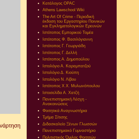
Κατάλογος OPAC
Athens Lawschool Wiki
The Art Of Crime - Περιοδική
έκδοση του Εργαστηρίου Ποινικών
και Εγκληματολογικών Ερευνών
Ιστότοπος Εμπορικού Τομέα
Ιστότοπος Φ. Βασιλόγιαννη
Ιστότοπος Γ. Γεωργιάδη
Ιστότοπος Γ. Δελλή
Ιστότοπος Α. Δημοπούλου
Ιστολόγιο Α. Καραμπατζού
Ιστολόγιο Δ. Κιούπη
Ιστολόγιο Ν. Λίβου
Ιστότοπος Χ.Χ. Μυλωνόπουλου
Ιστοσελίδα Α. Χατζή
Πανεπιστημιακή Λέσχη -
Ανακοινώσεις
Φοιτητικά Αναγνωστήρια
Τμήμα Σίτισης
Διδασκαλείο Ξένων Γλωσσών
Ανάρτηση
Πανεπιστημιακό Γυμναστήριο
Πολιτιστικός Όμιλος Φοιτητών