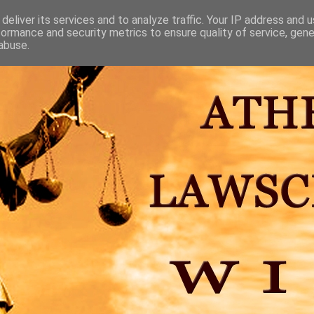
deliver its services and to analyze traffic. Your IP address and 
formance and security metrics to ensure quality of service, gen
abuse.