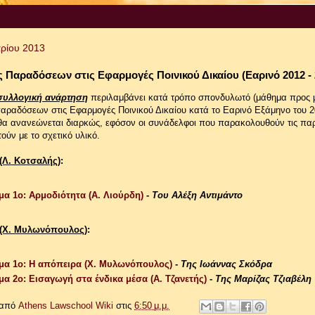
ρίου 2013
 Παραδόσεων στις Εφαρμογές Ποινικού Δικαίου (Εαρινό 2012 - 
συλλογική ανάρτηση
περιλαμβάνει κατά τρόπο σπονδυλωτό (μάθημα προς μ
παραδόσεων στις Εφαρμογές Ποινικού Δικαίου κατά το Εαρινό Εξάμηνο του 2
θα ανανεώνεται διαρκώς, εφόσον οι συνάδελφοι που παρακολουθούν τις πα
ούν με το σχετικό υλικό.
 (Λ. Κοτσαλής)
:
α 1ο: Αρμοδιότητα (Α. Λιούρδη)
-
Του Αλέξη Αντιμάντο
 (Χ. Μυλωνόπουλος)
:
μα 1ο: Η απόπειρα (Χ. Μυλωνόπουλος)
-
Της Ιωάννας Σκόδρα
α 2ο: Εισαγωγή στα ένδικα μέσα (A. Τζανετής)
-
Της Μαρίζας Τζιαβέλη
 από
Athens Lawschool Wiki
στις
6:50 μ.μ.