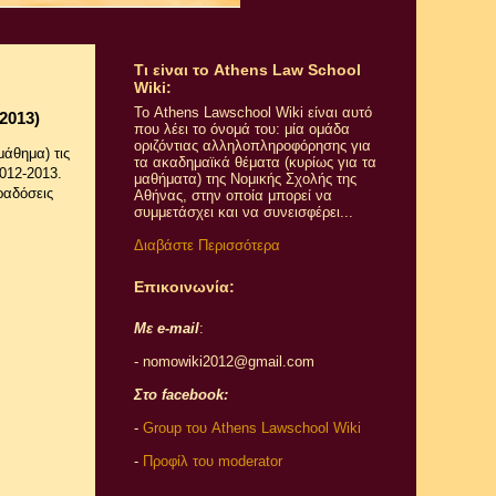
Τι εiναι το Athens Law School
Wiki:
Το Athens Lawschool Wiki είναι αυτό
2013)
που λέει το όνομά του: μία ομάδα
οριζόντιας αλληλοπληροφόρησης για
άθημα) τις
τα ακαδημαϊκά θέματα (κυρίως για τα
012-2013.
μαθήματα) της Νομικής Σχολής της
ραδόσεις
Αθήνας, στην οποία μπορεί να
συμμετάσχει και να συνεισφέρει...
Διαβάστε Περισσότερα
Επικοινωνία:
Με e-mail
:
- nomowiki2012@gmail.com
Στο facebook:
-
Group του Athens Lawschool Wiki
-
Προφίλ του moderator