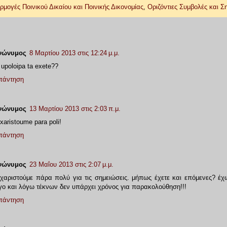
μογές Ποινικού Δικαίου και Ποινικής Δικονομίας
,
Οριζόντιες Συμβολές και Σ
νώνυμος
8 Μαρτίου 2013 στις 12:24 μ.μ.
 upoloipa ta exete??
πάντηση
νώνυμος
13 Μαρτίου 2013 στις 2:03 π.μ.
xaristoume para poli!
πάντηση
νώνυμος
23 Μαΐου 2013 στις 2:07 μ.μ.
χαριστούμε πάρα πολύ για τις σημειώσεις. μήπως έχετε και επόμενες? έχω
γο και λόγω τέκνων δεν υπάρχει χρόνος για παρακολούθηση!!!
πάντηση