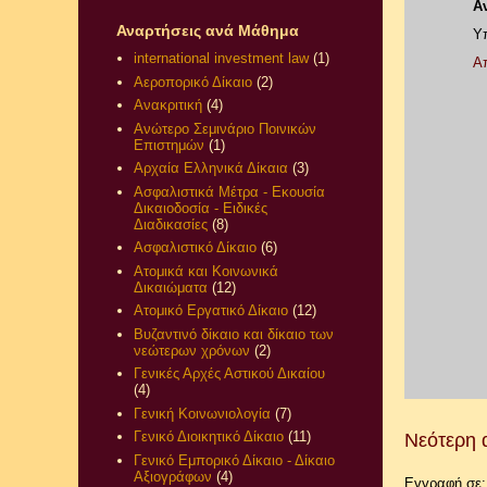
Α
Αναρτήσεις ανά Μάθημα
Υπ
international investment law
(1)
Α
Αεροπορικό Δίκαιο
(2)
Ανακριτική
(4)
Ανώτερο Σεμινάριο Ποινικών
Επιστημών
(1)
Αρχαία Ελληνικά Δίκαια
(3)
Ασφαλιστικά Μέτρα - Εκουσία
Δικαιοδοσία - Ειδικές
Διαδικασίες
(8)
Ασφαλιστικό Δίκαιο
(6)
Ατομικά και Κοινωνικά
Δικαιώματα
(12)
Ατομικό Εργατικό Δίκαιο
(12)
Βυζαντινό δίκαιο και δίκαιο των
νεώτερων χρόνων
(2)
Γενικές Αρχές Αστικού Δικαίου
(4)
Γενική Κοινωνιολογία
(7)
Γενικό Διοικητικό Δίκαιο
(11)
Νεότερη 
Γενικό Εμπορικό Δίκαιο - Δίκαιο
Αξιογράφων
(4)
Εγγραφή σε