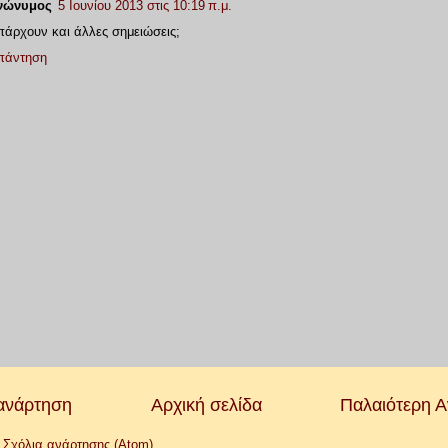
νώνυμος
5 Ιουνίου 2013 στις 10:19 π.μ.
άρχουν και άλλες σημειώσεις;
πάντηση
ανάρτηση
Αρχική σελίδα
Παλαιότερη 
:
Σχόλια ανάρτησης (Atom)