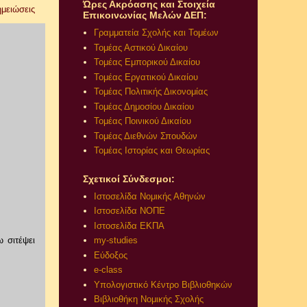
Ώρες Ακρόασης και Στοιχεία
ημειώσεις
Επικοινωνίας Μελών ΔΕΠ:
Γραμματεία Σχολής και Τομέων
Τομέας Αστικού Δικαίου
Τομέας Εμπορικού Δικαίου
Τομέας Εργατικού Δικαίου
Τομέας Πολιτικής Δικονομίας
Τομέας Δημοσίου Δικαίου
Τομέας Ποινικού Δικαίου
Τομέας Διεθνών Σπουδών
Τομέας Ιστορίας και Θεωρίας
Σχετικοί Σύνδεσμοι:
Ιστοσελίδα Νομικής Αθηνών
Ιστοσελίδα ΝΟΠΕ
Ιστοσελίδα ΕΚΠΑ
 σιτέψει
my-studies
Εύδοξος
e-class
Υπολογιστικό Κέντρο Βιβλιοθηκών
Βιβλιοθήκη Νομικής Σχολής