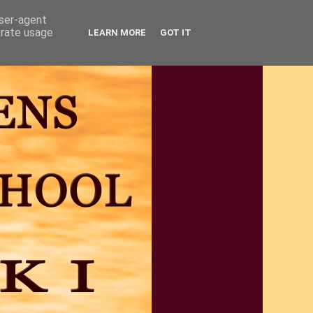
user-agent
erate usage
LEARN MORE
GOT IT