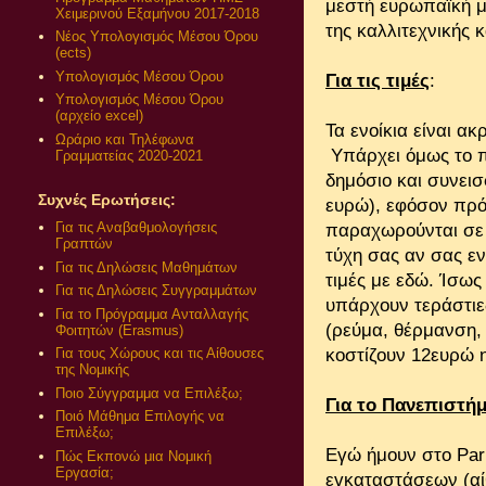
μεστή ευρωπαϊκή μ
Χειμερινού Εξαμήνου 2017-2018
της καλλιτεχνικής 
Νέος Υπολογισμός Μέσου Όρου
(ects)
Υπολογισμός Μέσου Όρου
Για τις τιμές
:
Υπολογισμός Μέσου Όρου
(αρχείο excel)
Τα ενοίκια είναι α
Ωράριο και Τηλέφωνα
Υπάρχει όμως το π
Γραμματείας 2020-2021
δημόσιο και συνεισ
Συχνές Ερωτήσεις:
ευρώ), εφόσον πρό
Για τις Αναβαθμολογήσεις
παραχωρούνται σε 
Γραπτών
τύχη σας αν σας εν
Για τις Δηλώσεις Μαθημάτων
τιμές με εδώ. Ίσως
Για τις Δηλώσεις Συγγραμμάτων
υπάρχουν τεράστιε
Για το Πρόγραμμα Ανταλλαγής
(ρεύμα, θέρμανση, 
Φοιτητών (Erasmus)
κοστίζουν 12ευρώ η
Για τους Χώρους και τις Αίθουσες
της Νομικής
Ποιο Σύγγραμμα να Επιλέξω;
Για το Πανεπιστήμ
Ποιό Μάθημα Επιλογής να
Επιλέξω;
Εγώ ήμουν στο Par
Πώς Εκπονώ μια Νομική
Εργασία;
εγκαταστάσεων (αίθ