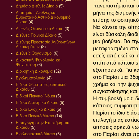
πανεπιστήμιο και τ
Δημόσιο Διεθνές Δίκαιο
(5)
μήνα της διαμονής 
Διαιτησία - Διεθνές και
Ευρωπαϊκό Αστικό Δικονομικό
επίσης το φοιτητικ
Δίκαιο
(4)
Να κάνετε την αίτη
Διεθνές Οικονομικό Δίκαιο
(3)
είναι δύσκολη διαδ
Διεθνές Ποινικό Δίκαιο
(5)
μια βοήθεια. Για τ
Διεθνής Προστασία Ανθρωπίνων
Δικαιωμάτων
(8)
μεταφρασμένο στα γ
Διεθνείς Οργανισμοί
(6)
εσείς από εκεί και
Δικαστική Ψυχολογία και
σπίτι από κάποιο sit
Ψυχιατρική
(6)
εξυπηρετικά. Για κ
Διοικητική Δικονομία
(32)
στο Παρίσι μια βδ
Εγκληματολογία
(4)
χρήμα και την ψυχι
Ειδικά Θέματα Ευρωπαϊκού
Δικαίου
(1)
συγκατοίκησης και 
Ειδικοί Ποινικοί Νόμοι
(5)
Η συμβουλή μου: δε
Ειδικό Διοικητικό Δίκαιο
(6)
κάποιος συμφοιτητή
Ειδικό Ενοχικό Δίκαιο
(6)
Παρίσι το ίδιο διάσ
Ειδικό Ποινικό Δίκαιο
(14)
επιλογή μιας εστία
Εισαγωγή στην Επιστήμη του
αιτήσεις αρκετά νω
Δικαίου
(5)
στο Παρίσι είναι π
Εκκλησιαστικό Δίκαιο
(5)