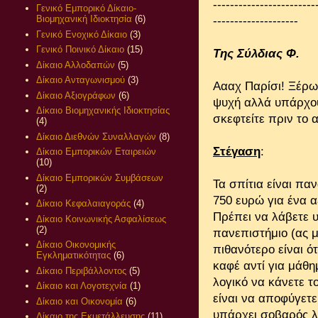
------------------------
Γενικό Εμπορικό Δίκαιο-
Βιομηχανική Ιδιοκτησία
(6)
--------------------
Γενικό Ενοχικό Δίκαιο
(3)
Γενικό Ποινικό Δίκαιο
(15)
Της Σύλδιας Φ.
Δίκαιο Αλλοδαπών
(5)
Δίκαιο Ανταγωνισμού
(3)
Αααχ Παρίσι! Ξέρω 
Δίκαιο Αξιογράφων
(6)
ψυχή αλλά υπάρχου
Δίκαιο Βιομηχανικής Ιδιοκτησίας
σκεφτείτε πριν το 
(4)
Δίκαιο Διεθνών Συναλλαγών
(8)
Στέγαση
:
Δίκαιο Εμπορικών Εταιρειών
(10)
Δίκαιο Εμπορικών Συμβάσεων
Τα σπίτια είναι πα
(2)
750 ευρώ για ένα α
Δίκαιο Κεφαλαιαγοράς
(4)
Πρέπει να λάβετε 
Δίκαιο Κοινωνικής Ασφαλίσεως
(2)
πανεπιστήμιο (ας 
Δίκαιο Οικονομικής
πιθανότερο είναι ό
Εγκληματικότητας
(6)
καφέ αντί για μάθη
Δίκαιο Περιβάλλοντος
(5)
λογικό να κάνετε τ
Δίκαιο και Λογοτεχνία
(1)
είναι να αποφύγετε
Δίκαιο και Οικονομία
(6)
υπάρχει σοβαρός λό
Δίκαιο της Εκμετάλλευσης
(11)