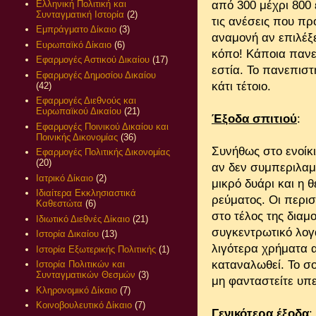
Ελληνική Πολιτική και
από 300 μέχρι 800 
Συνταγματική Ιστορία
(2)
τις ανέσεις που πρ
Εμπράγματο Δίκαιο
(3)
αναμονή αν επιλέξετ
Ευρωπαϊκό Δίκαιο
(6)
κόπο! Κάποια πανε
Εφαρμογές Αστικού Δικαίου
(17)
εστία. Το πανεπισ
Εφαρμογές Δημοσίου Δικαίου
κάτι τέτοιο.
(42)
Εφαρμογές Διεθνούς και
Ευρωπαϊκού Δικαίου
(21)
Έξοδα σπιτιού
:
Εφαρμογές Ποινικού Δικαίου και
Ποινικής Δικονομίας
(36)
Συνήθως στο ενοίκι
Εφαρμογές Πολιτικής Δικονομίας
(20)
αν δεν συμπεριλαμβ
Ιατρικό Δίκαιο
(2)
μικρό δυάρι και η
Ιδιαίτερα Εκκλησιαστικά
ρεύματος. Οι περισ
Καθεστώτα
(6)
στο τέλος της διαμ
Ιδιωτικό Διεθνές Δίκαιο
(21)
συγκεντρωτικό λογ
Ιστορία Δικαίου
(13)
λιγότερα χρήματα 
Ιστορία Εξωτερικής Πολιτικής
(1)
καταναλωθεί. Το σο
Ιστορία Πολιτικών και
Συνταγματικών Θεσμών
(3)
μη φανταστείτε υπε
Κληρονομικό Δίκαιο
(7)
Κοινοβουλευτικό Δίκαιο
(7)
Γενικότερα έξοδα
: