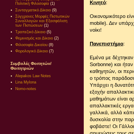
Κινητό
:
Πολιτική Φιλοσοφία
(1)
Συνταγματικό Δίκαιο
(9)
Οικονομικότερο είνα
Σύγχρονες Μορφές Πιστωτικών
Συναλλαγών και Εξασφάλιση
mobile). Δεν υπάρ
των Πιστώσεων
(1)
νοίκι!
Τραπεζικό Δίκαιο
(5)
Φεμινισμός και Δίκαιο
(2)
Πανεπιστήμιο
:
Φιλοσοφία Δικαίου
(8)
Φορολογικό Δίκαιο
(7)
Εμένα με δέχτηκαν
Συμβολές Φοιτητών/
Sorbonne) και ήταν
Φοιτητριών
καθηγητών, οι περι
Alepakos Law Notes
ο τρόπος παράδοση
Lina Mylona
Υπάρχει η δυνατότη
Nomo-notes
εξοχήν απαλλακτικέ
μαθημάτων είναι α
απαλλακτικές εργασ
γαλλικά, αλλά κάπο
δυσκολία στην παρα
φοβάστε! Οι Γάλλο
σημειώσεις τους σε