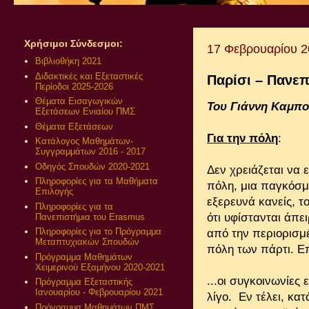
Χρήσιμοι Σύνδεσμοι:
17 Φεβρουαρίου 
Βιβλιοθήκη 2021
Διδακτικές και Εξεταστικές
Παρίσι – Πανεπ
Περίοδοι 2025-2026
Θέματα Εισαγωγικών
Του Γιάννη Καμπ
Εξετάσεων Ενιαίου ΠΜΣ
Θέματα Εξετάσεων
Για την πόλη
:
Κατάλογος Μαθημάτων-
Συγγραμμάτων 2016 - 2017
Οδηγός Σπουδών 2020-2021
Δεν χρειάζεται να 
Πληροφορίες για τα Μαθήματα
πόλη, μια παγκόσμ
Επιλογής
εξερευνά κανείς, το
Πληροφορίες για τα
ότι υφίστανται άπει
Πανεπιστήμια του Erasmus
Πληροφορίες για το Πρόγραμμα
από την περιορισμ
Μεταπτυχιακών Σπουδών
πόλη των πάρτι. Ε
Πρόγραμμα Μαθημάτων
Χειμερινού Εξαμήνου 2020-2021
...οι συγκοινωνίες
Πρόγραμμα Εξεταστικής
Ιανουαρίου - Φεβρουαρίου 2021
λίγο. Εν τέλει, κα
Πρόγραμμα Μαθημάτων ΠΜΣ