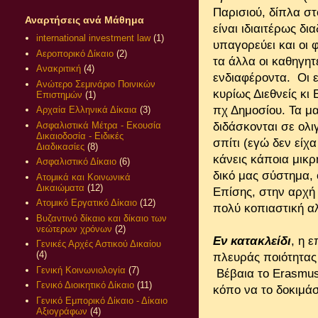
Παρισιού, δίπλα σ
Αναρτήσεις ανά Μάθημα
είναι ιδιαιτέρως δι
international investment law
(1)
υπαγορεύει και οι 
Αεροπορικό Δίκαιο
(2)
τα άλλα οι καθηγητ
Ανακριτική
(4)
ενδιαφέροντα. Οι 
Ανώτερο Σεμινάριο Ποινικών
κυρίως Διεθνείς κι
Επιστημών
(1)
πχ Δημοσίου. Τα μ
Αρχαία Ελληνικά Δίκαια
(3)
Ασφαλιστικά Μέτρα - Εκουσία
διδάσκονται σε ολι
Δικαιοδοσία - Ειδικές
σπίτι (εγώ δεν είχ
Διαδικασίες
(8)
κάνεις κάποια μικρ
Ασφαλιστικό Δίκαιο
(6)
δικό μας σύστημα, 
Ατομικά και Κοινωνικά
Δικαιώματα
(12)
Επίσης, στην αρχή
Ατομικό Εργατικό Δίκαιο
(12)
πολύ κοπιαστική α
Βυζαντινό δίκαιο και δίκαιο των
νεώτερων χρόνων
(2)
Εν κατακλείδι
, η ε
Γενικές Αρχές Αστικού Δικαίου
(4)
πλευράς ποιότητας
Γενική Κοινωνιολογία
(7)
Βέβαια το Erasmus 
Γενικό Διοικητικό Δίκαιο
(11)
κόπο να το δοκιμά
Γενικό Εμπορικό Δίκαιο - Δίκαιο
Αξιογράφων
(4)